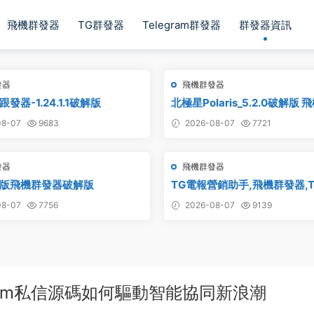
飛機群發器
TG群發器
Telegram群發器
群發器資訊
發器
飛機群發器
發器-1.24.1.1破解版
北極星Polaris_5.2.0破解版
_TG群發軟件_Telegram群發
8-07
9683
2026-08-07
7721
版
發器
飛機群發器
版飛機群發器破解版
TG電報營銷助手,飛機群發器,
器,群發器破解版,群發軟件,群
8-07
7756
2026-08-07
9139
發協議,Telegram群發器,電
軟件
gram私信源碼如何驅動智能協同新浪潮