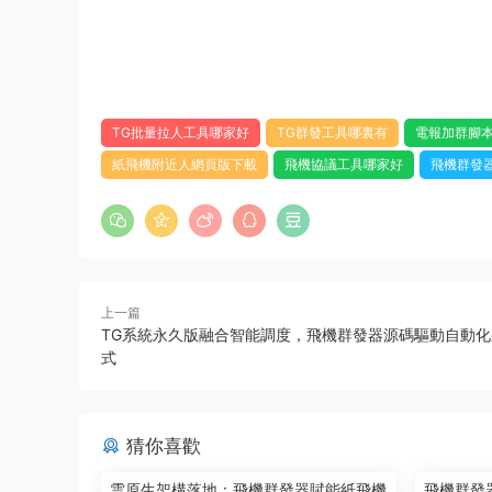
TG批量拉人工具哪家好
TG群發工具哪裏有
電報加群腳
紙飛機附近人網頁版下載
飛機協議工具哪家好
飛機群發
上一篇
TG系統永久版融合智能調度，飛機群發器源碼驅動自動
式
猜你喜歡
雲原生架構落地：飛機群發器賦能紙飛機
飛機群發器