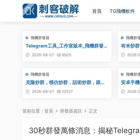
首頁
TG飛機軟件
飛機群發器
飛機群
Telegram工具_工作室版本_飛機群發器
有米炒群跟
_最新破解版
2026-08-07
9505
2026-0
飛機群發器
飛機群
克隆炒群，模仿炒群，話術炒群，跟發
安卓手機
炒群，自動炒群 破解版 – 群發器 群發軟
2026-08-07
10527
2026-0
件 TG群發器 飛機群發器 飛機群發軟件
電報群發 telegram群發 克隆炒群 炒群
當前位置：
首頁
群發器資訊
正文
30秒群發萬條消息：揭秘Tele