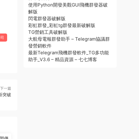
使用Python開發美觀GUI飛機群發器破
解版
閃電群發器破解版
彩虹群發_彩虹tg群發最新破解版
TG營銷工具破解版
公司
大航母電報群發助手 – Telegram協議群
發營銷軟件
最新Telegram飛機群發軟件_TG多功能
助手_V3.6 – 精品資源 – 七七博客
下一篇
新突破
塑傳