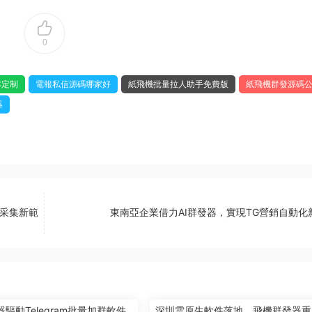
0
本定制
電報私信源碼哪家好
紙飛機批量拉人助手免費版
紙飛機群發源碼
器
化采集新範
東南亞企業借力AI群發器，實現TG營銷自動化
驅動Telegram批量加群軟件
深圳雲原生軟件落地，飛機群發器重