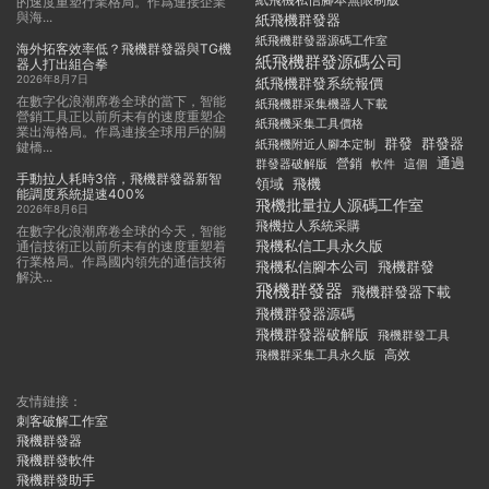
紙飛機私信腳本無限制版
的速度重塑行業格局。作爲連接企業
與海...
紙飛機群發器
紙飛機群發器源碼工作室
海外拓客效率低？飛機群發器與TG機
紙飛機群發源碼公司
器人打出組合拳
2026年8月7日
紙飛機群發系統報價
在數字化浪潮席卷全球的當下，智能
紙飛機群采集機器人下載
營銷工具正以前所未有的速度重塑企
紙飛機采集工具價格
業出海格局。作爲連接全球用戶的關
群發
群發器
紙飛機附近人腳本定制
鍵橋...
通過
群發器破解版
營銷
這個
軟件
手動拉人耗時3倍，飛機群發器新智
領域
飛機
能調度系統提速400%
飛機批量拉人源碼工作室
2026年8月6日
飛機拉人系統采購
在數字化浪潮席卷全球的今天，智能
飛機私信工具永久版
通信技術正以前所未有的速度重塑着
行業格局。作爲國内領先的通信技術
飛機私信腳本公司
飛機群發
解決...
飛機群發器
飛機群發器下載
飛機群發器源碼
飛機群發器破解版
飛機群發工具
飛機群采集工具永久版
高效
友情鏈接：
刺客破解工作室
飛機群發器
飛機群發軟件
飛機群發助手