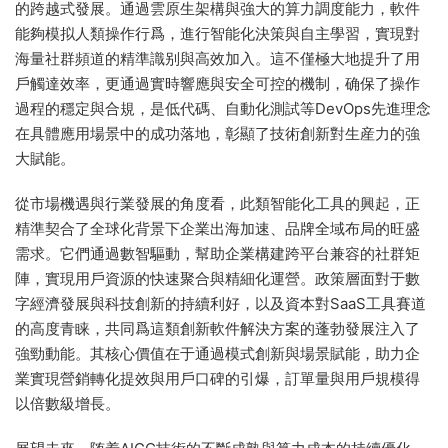
的跨越式發展。通過雲原生架構與強大的算力調度能力，軟件
能夠模拟人類操作行爲，進行智能化決策與自主學習，實現對
海量社群頻道的精準識别與高效加入。這不僅極大地提升了用
戶觸達效率，更通過實時響應與安全可控的機制，确保了操作
過程的穩定與合規，是低代碼、自動化測試等DevOps先進理念
在具體應用場景中的成功落地，彰顯了技術創新對生産力的強
大賦能。
從市場機遇與行業發展的角度看，此類智能化工具的興起，正
精準契合了全球化背景下企業出海加速、品牌全域布局的旺盛
需求。它們通過數智驅動，幫助企業構建跨平台兼容的社群矩
陣，實現用戶資源的快速聚合與精細化運營。政策層面對于數
字經濟發展與科技創新的持續利好，以及資本對SaaS工具賽道
的高度青睐，共同爲這類創新軟件解決方案的蓬勃發展注入了
強勁動能。其核心價值在于通過模式創新與場景賦能，助力企
業實現營銷轉化提效與用戶口碑的引爆，訂單量與用戶規模得
以倍數級增長。