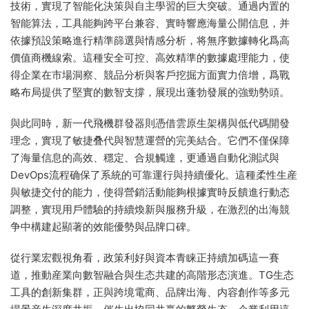
技術，實現了智能化決策與自主學習的巨大突破。通過内置的
智能算法，工具能夠跨平台兼容、實時響應海量公開信息，并
依據預設策略進行精準篩選與情感分析，将無序數據轉化爲高
價值商機線索。這種安全可控、高效精準的數據處理能力，使
得企業在市場洞察、競品分析與客戶挖掘方面實力倍增，爲戰
略布局提供了堅實的數智支撐，展現出蓬勃發展的強勁勢頭。
與此同時，新一代飛機群發器則憑借雲原生架構與低代碼開發
理念，實現了敏捷叠代與智慧運營的完美結合。它們不僅保障
了海量信息的高效、穩定、合規觸達，更通過自動化測試與
DevOps流程确保了系統的可靠運行與持續優化。這種柔性生産
與敏捷交付的能力，使得營銷活動能夠根據實時反饋進行動态
調整，實現用戶體驗的持續煥新與服務升級，在激烈的出海競
争中構建起顯著的效能優勢與品牌口碑。
從行業宏觀視角看，政策利好與資本青睐正持續加碼這一賽
道，推動産業向數智融合與生态共建的高階形态演進。TG生态
工具的創新集群，正與跨境電商、品牌出海、内容創作等多元