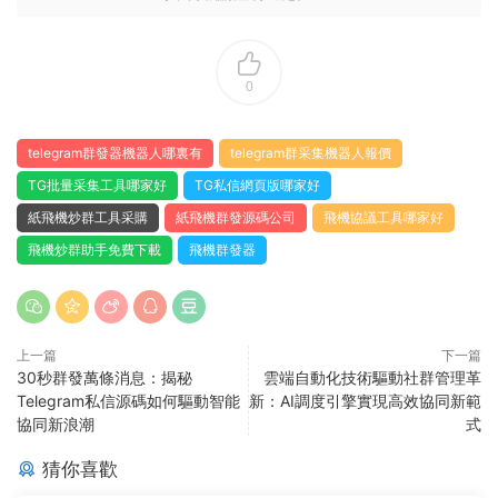
0
telegram群發器機器人哪裏有
telegram群采集機器人報價
TG批量采集工具哪家好
TG私信網頁版哪家好
紙飛機炒群工具采購
紙飛機群發源碼公司
飛機協議工具哪家好
飛機炒群助手免費下載
飛機群發器
上一篇
下一篇
30秒群發萬條消息：揭秘
雲端自動化技術驅動社群管理革
Telegram私信源碼如何驅動智能
新：AI調度引擎實現高效協同新範
協同新浪潮
式
猜你喜歡