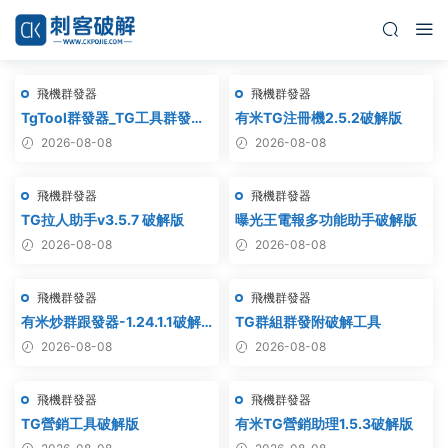
飛機群發器
飛機群發器
TgTool群發器_TG工具群發器_
有米TG注冊機2.5.2破解版
最新破解版
2026-08-08
2026-08-08
飛機群發器
飛機群發器
TG拉人助手v3.5.7 破解版
曝光王電報多功能助手破解版
2026-08-08
2026-08-08
飛機群發器
飛機群發器
有米炒群跟發器-1.24.1.1破解
TG群組群發附破解工具
版
2026-08-08
2026-08-08
飛機群發器
飛機群發器
TG營銷工具破解版
有米TG營銷助理1.5.3破解版