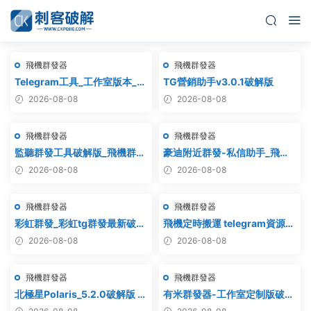
飛機群發器
飛機群發器
Telegram工具_工作室版本_飛
TG營銷助手v3.0.1破解版
機群發器_最新破解版
2026-08-08
2026-08-08
飛機群發器
飛機群發器
監聽群發工具破解版_飛機群
豪迪附近群發-私信助手_飛機
發,協議軟件,群發助手,群發工
附近群發,TG電報附近私
2026-08-08
2026-08-08
具,tg群發
信,telegram附近群發
飛機群發器
飛機群發器
彩虹群發_彩虹tg群發最新破解
飛機定時搬運 telegram資源搬
版
運 TG頻道搬運 電報頻道克隆
2026-08-08
2026-08-08
飛機群發器
飛機群發器
北極星Polaris_5.2.0破解版 飛
有米群發器-工作室定制版破解
機群發器_TG群發軟件
版