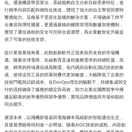
化。通過機器學習算法，系統能夠自主分析目标受衆特征，進
行精準内容匹配與個性化推送，體現了強大的自主學習與實時
響應能力。這種基于雲原生架構的解決方案，不僅确保了跨平
台兼容與彈性擴展，更通過嚴格的權限管理與數據加密機制，
實現了通信過程的安全可控與合規運營，爲企業數智化升級提
供了可靠的技術支撐。
從行業發展視角看，此類創新軟件正迎來前所未有的市場機
遇。随着全球電商、在線教育及遠程服務需求的持續旺盛，高
效、精準的跨域通信成爲剛需。低代碼與自動化測試技術的集
成，使得這些工具的部署與叠代更加敏捷，大幅降低了企業的
技術門檻與試錯成本。在DevOps理念的驅動下，持續集成與交
付的流程确保了服務的穩定與高效，助力企業在國際競争中構
建起顯著的效率優勢與競争優勢，實現品牌價值與市場份額的
同步躍升。
展望未來，以飛機群發器與電報腳本爲縮影的智能通信生态，
其發展潛能将得到進一步釋放。随着AIGC技術的成熟，内容創