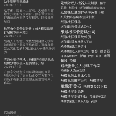
助手驅動智能觸達
電報附近人機器人破解版
精準
2026年8月8日
系統
紙飛機
紙飛機協議腳本價格
近年來，随着人工智能、大模型與雲
紙飛機批量加群軟件免費下載
原生技術的深度融合，數字通信領域
紙飛機私信腳本無限制版
迎來前所未有的發展機遇。以飛機群
發器...
紙飛機群發器
紙飛機群發器源碼工作室
珠三角企業營銷升級：AI大模型驅動
紙飛機群發源碼公司
群發腳本效率躍升
2026年8月8日
紙飛機群發系統報價
随着人工智能、大模型與自動化技術
紙飛機群采集機器人下載
加速滲透企業級服務市場，飛機群發
紙飛機采集工具價格
器及其配套的TG批量拉人手機軟件與
群發
群發器
紙飛機附近人腳本定制
腳...
通過
群發器破解版
營銷
這個
軟件
雲原生架構落地：飛機群發器賦能紙
領域
飛機
飛機炒群機器人報價體系升級
飛機批量拉人源碼工作室
2026年8月7日
飛機拉人系統采購
在數字化轉型浪潮奔湧向前的今天，
飛機私信工具永久版
智能通信技術與自動化交互方案正以
前所未有的速度重塑企業運營格局。
飛機私信腳本公司
飛機群發
作爲...
飛機群發器
飛機群發器下載
飛機群發器源碼
飛機群發器破解版
飛機群發工具
飛機群采集工具永久版
高效
友情鏈接：