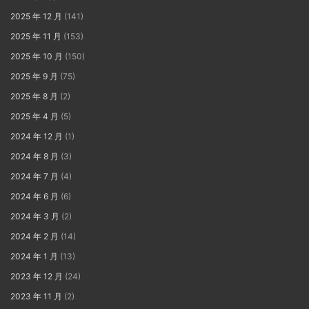
2025 年 12 月
(141)
2025 年 11 月
(153)
2025 年 10 月
(150)
2025 年 9 月
(75)
2025 年 8 月
(2)
2025 年 4 月
(5)
2024 年 12 月
(1)
2024 年 8 月
(3)
2024 年 7 月
(4)
2024 年 6 月
(6)
2024 年 3 月
(2)
2024 年 2 月
(14)
2024 年 1 月
(13)
2023 年 12 月
(24)
2023 年 11 月
(2)