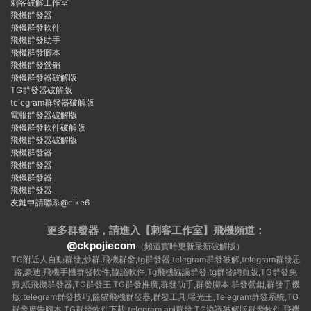
刺客破解工作室
飛機群發器
飛機群發軟件
飛機群發助手
飛機群發腳本
飛機群發營銷
飛機群發器破解版
TG群發器破解版
telegram群發器破解版
電報群發器破解版
飛機群發軟件破解版
飛機群發器破解版
飛機群發器
飛機群發器
飛機群發器
飛機群發器
友鏈申請聯系@cike6
更多群發器，請進入【刺客工作室】
飛機頻道：
@ckpojiecom
（頻道實時更新最新破解版）
TG附近人自動群發,炒群,飛機群發,tg群發器,telegram群發破解,telegram群發思
路,豪迪,飛機手機群發軟件,協議軟件,Tg飛機協議群發,tg群發網頁版,TG群發免
費,紙飛機群發器,TG群發王,TG群發推廣,群發助手,群發腳本,群發營銷,群發手機
版,telegram群發技巧,餘貓飛機群發器,群發工具,曝光王,Telegram群發系統,TG
群發廣告腳本,TG群發軟件下載,telegram api群發,TG協議破解版群發軟件,飛機