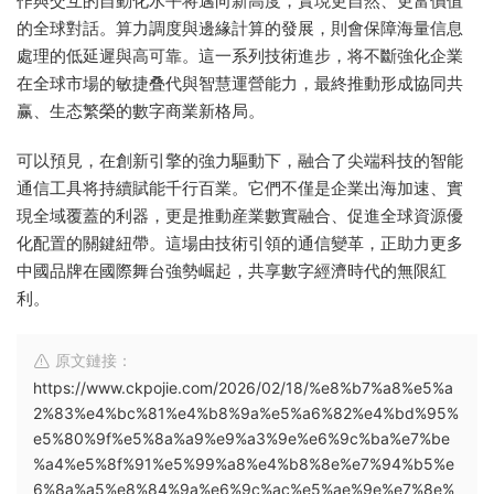
作與交互的自動化水平将邁向新高度，實現更自然、更富價值
的全球對話。算力調度與邊緣計算的發展，則會保障海量信息
處理的低延遲與高可靠。這一系列技術進步，将不斷強化企業
在全球市場的敏捷叠代與智慧運營能力，最終推動形成協同共
赢、生态繁榮的數字商業新格局。
可以預見，在創新引擎的強力驅動下，融合了尖端科技的智能
通信工具将持續賦能千行百業。它們不僅是企業出海加速、實
現全域覆蓋的利器，更是推動産業數實融合、促進全球資源優
化配置的關鍵紐帶。這場由技術引領的通信變革，正助力更多
中國品牌在國際舞台強勢崛起，共享數字經濟時代的無限紅
利。
原文鏈接：
https://www.ckpojie.com/2026/02/18/%e8%b7%a8%e5%a
2%83%e4%bc%81%e4%b8%9a%e5%a6%82%e4%bd%95%
e5%80%9f%e5%8a%a9%e9%a3%9e%e6%9c%ba%e7%be
%a4%e5%8f%91%e5%99%a8%e4%b8%8e%e7%94%b5%e
6%8a%a5%e8%84%9a%e6%9c%ac%e5%ae%9e%e7%8e%