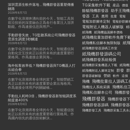
深圳雲原生軟件落地，飛機群發器重塑傳播
TG采集軟件下載
産品
價值
鏈路
餘貓飛機群發器
助手王飛機
2026年8月7日
發器
工具
應用
批量
電報
在數字化浪潮奔湧向前的今天，智能工具與
電報加群腳本定制
電報炒群腳
前沿技術的深度融合正爲各行各業注入澎湃
動能。作爲連接信息與用戶...
電報附近人機器人破解版
精
紙飛機
紙飛機協議腳本價格
手動群發失效，TG監聽系統公司飛機群發器
紙飛機批量加群軟件免費下
雲原生調度3秒觸達
紙
紙飛機私信腳本無限制版
2026年8月7日
紙飛機群發器源碼工作室
在數字化浪潮奔湧向前的今天，智能通信與
自動化交互技術正以前所未有的速度重塑行
紙飛機群發源碼公司
業格局。作爲連接企業與海...
紙飛機群發系統報價
紙飛機群采集機器人下載
紙飛機
海外拓客效率低？飛機群發器與TG機器人打
出組合拳
群發
群
紙飛機附近人腳本定制
2026年8月7日
群發器破解版
營銷
這個
軟件
在數字化浪潮席卷全球的當下，智能營銷工
飛機批量拉人源碼工
飛機
具正以前所未有的速度重塑企業出海格局。
飛機私信
飛機拉人系統采購
作爲連接全球用戶的關鍵橋...
飛機私信腳本公司
飛機群發
手動拉人耗時3倍，飛機群發器新智能調度系
飛機群發器
飛機群發器
統提速400%
2026年8月6日
飛機群發器
飛機群發器源碼
在數字化浪潮席卷全球的今天，智能通信技
飛機群發工具
飛機群采集工具永
術正以前所未有的速度重塑着行業格局。作
爲國内領先的通信技術解決...