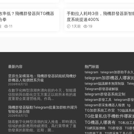
效率低？飛機群發器與TG機器
手動拉人耗時3倍，飛機群發器新智
合拳
度系統提速400%
前
11
1天前
19
最新内容
熱門标簽
telegram
telegram加群助手永
雲原生架構落地：飛機群發器賦能紙飛機炒
telegram加群機器人哪家
群機器人報價體系升級
Tel
telegram協議腳本無限制版
2026年8月7日
Telegram群發器破解版
在數字化轉型浪潮奔湧向前的今天，智能通
telegram群發器系統定制
信技術與自動化交互方案正以前所未有的速
度重塑企業運營格局。作爲...
telegram群發工具
telegram
telegram群采集機器人報價
tg
飛機群發器驅動Telegram批量加群軟件躍升
TG加群系統工作室
TG協議系
智能化新台階
TG批量私信手機軟件哪家
2026年8月7日
随着數字化轉型浪潮的深入推進，即時通訊
TG機器人哪裏有
TG私信工
領域的創新應用持續湧現，爲行業帶來了蓬
TG群發器
TG群
TG網頁版價格
勃發展的新動能。近期，圍...
TG群發工具
TG群采集工具公司