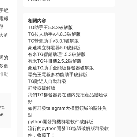
字經
電報
相關内容
壁
TG助手王5.8.3破解版
TG拉人助手v.4.8.3破解版
大的
TG營銷助手v3.0.1破解版
豪迪獨立群發器5.0破解版
有米TG營銷助理1.5.3破解版
闊的
有米TG注冊機2.5.2破解版
多個
豪迪TG助手全能版群發器破解版
推動
曝光王電報多功能助手破解版
TG附近人自動群發
群發器破解版
我們TG群發器要在國内先把産品體驗做
好
7%
如何群發telegram大模型領域的關注焦
b6
點
python開發飛機群發軟件破解版
流行的python開發TG協議破解版群發軟
件，收藏了！