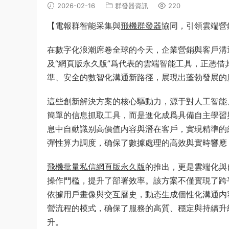
2026-02-16
群發器資訊
220
【電報群智能采集與
飛機群發器
協同，引領雲端營
在數字化浪潮席卷全球的今天，企業營銷與客戶溝通
及“網頁版永久版”爲代表的雲端智能工具，正憑
準、安全的數智化溝通新路徑，展現出蓬勃發展的
這些創新解決方案的核心驅動力，源于對人工智能
簡單的信息抓取工具，而是進化成爲具備自主學習
息中自動識别高價值内容與潛在客戶，實現精準的
彈性算力調度，确保了數據處理的高效與實時響應
飛機批量私信網頁版永久版
的推出，更是雲端化與
操作門檻，提升了部署效率。該方案不僅實現了跨
依據用戶畫像與交互曆史，動态生成個性化溝通内容
營流程的模式，确保了服務的高質、穩定與持續升級
升。