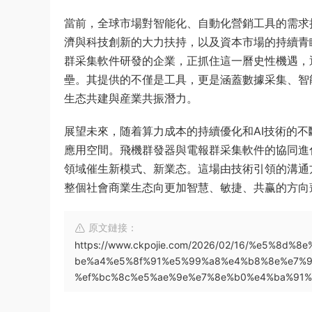
當前，全球市場對智能化、自動化營銷工具的需求
濟與科技創新的大力扶持，以及資本市場的持續青
群采集軟件研發的企業，正抓住這一曆史性機遇，
壘。其提供的不僅是工具，更是涵蓋數據采集、智
生态共建與産業共振潛力。
展望未來，随着算力成本的持續優化和AI技術的
應用空間。飛機群發器與電報群采集軟件的協同進
領域催生新模式、新業态。這場由技術引領的溝通
整個社會商業生态向更加智慧、敏捷、共赢的方向
原文鏈接：
https://www.ckpojie.com/2026/02/16/%e5%8
be%a4%e5%8f%91%e5%99%a8%e4%b8%8e%e7%
%ef%bc%8c%e5%ae%9e%e7%8e%b0%e4%ba%91%