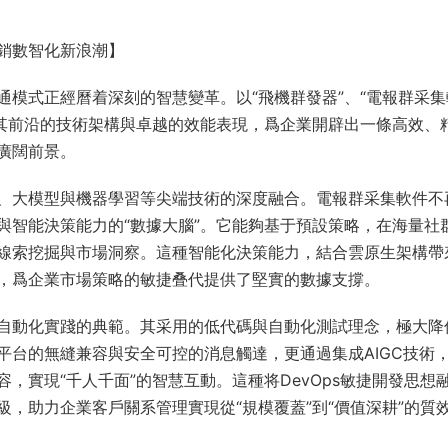
銷數智化新浪潮】
模式正經曆着深刻的智慧變革。以“飛機群發器”、“電報群采集
借其前沿的技術架構與卓越的效能表現，爲企業開辟出一條高效、
廣闊前景。
、大模型與機器學習等尖端技術的深度融合。電報群采集軟件不
與智能決策能力的“數據大腦”。它能夠基于預設策略，在海量社
線索挖掘與市場洞察。這種智能化決策能力，結合雲原生架構帶
，爲企業市場策略的敏捷叠代提供了堅實的數據支撐。
自動化實踐的典範。其采用的低代碼與自動化測試理念，極大降
平台的無縫兼容與安全可控的消息觸達，更通過集成AIGC技術
，實現“千人千面”的智慧互動。這種将DevOps敏捷開發思想
，助力企業客戶關系管理實現從“規模覆蓋”到“價值深耕”的質