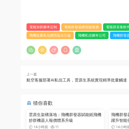
電報加群腳本定制
電報群發器網頁版報價
電報群采集軟
飛機批量私信網頁版永久版
飛機私信腳本公司
飛機群發
上一篇
航空客服部署AI私信工具，雲原生系統實現精準批量觸達
猜你喜歡
雲原生架構落地：飛機群發器賦能紙飛機
飛機群發器
炒群機器人報價體系升級
躍升智能
14小時前
11
14小時