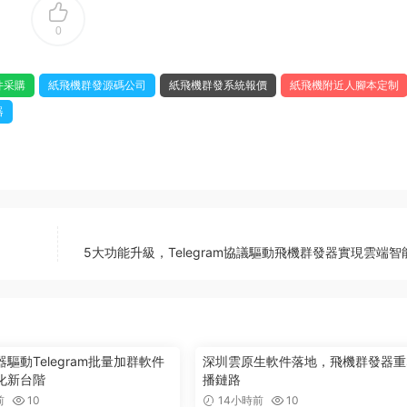
0
件采購
紙飛機群發源碼公司
紙飛機群發系統報價
紙飛機附近人腳本定制
器
5大功能升級，Telegram協議驅動飛機群發器實現雲端智
驅動Telegram批量加群軟件
深圳雲原生軟件落地，飛機群發器重
化新台階
播鏈路
前
10
14小時前
10