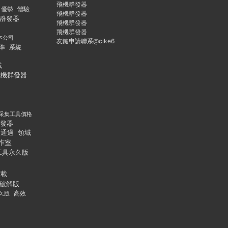
飛機群發器
優勢
體驗
飛機群發器
群發器
飛機群發器
飛機群發器
本公司
友鏈申請聯系@cike6
準
系統
載
飛機群發器
采集工具價格
發器
通過
領域
作室
工具永久版
下載
破解版
久版
高效