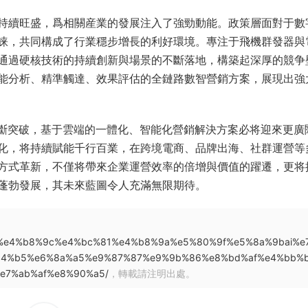
持續旺盛，爲相關産業的發展注入了強勁動能。政策層面對于數
睐，共同構成了行業穩步增長的利好環境。專注于飛機群發器與
通過硬核技術的持續創新與場景的不斷落地，構築起深厚的競争
能分析、精準觸達、效果評估的全鏈路數智營銷方案，展現出強
不斷突破，基于雲端的一體化、智能化營銷解決方案必将迎來更廣
化，将持續賦能千行百業，在跨境電商、品牌出海、社群運營等
方式革新，不僅将帶來企業運營效率的倍增與價值的躍遷，更将
蓬勃發展，其未來藍圖令人充滿無限期待。
d%8e%e4%b8%9c%e4%bc%81%e4%b8%9a%e5%80%9f%e5%8a%9bai%e
94%b5%e6%8a%a5%e9%87%87%e9%9b%86%e8%bd%af%e4%bb%
e7%ab%af%e8%90%a5/
，轉載請注明出處。