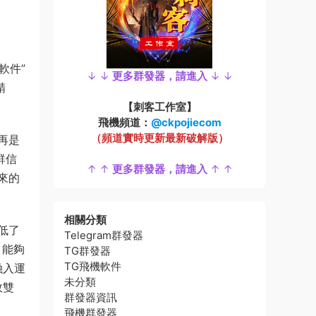
軟件”
↓ ↓
更多群發器，請進入
↓ ↓
精
【刺客工作室】
飛機頻道：
@ckpojiecom
（頻道實時更新最新破解版）
再是
群信
↑ ↑
更多群發器，請進入
↑ ↑
來的
相關分類
低了
Telegram群發器
，能夠
TG群發器
TG飛機軟件
融入運
未分類
效雙
群發器資訊
飛機群發器