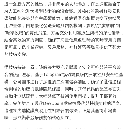
這一創新方案的推出，并非簡單的功能疊加，而是深度融合了
AI人工智能與大模型技術的前沿實踐。其核心的飛機群發器具
備智能化決策與自主學習能力，能夠通過分析曆史交互數據與
用戶畫像，自動優化發送策略與内容模闆，實現從“廣撒網”到
“精準投喂”的質效飛躍。方案充分利用雲原生架構的彈性優勢，
結合高效的算力調度，确保了海量信息處理時的實時響應與穩
定可靠，爲企業營銷、客戶服務、社群運營等場景提供了強大
的技術支撐。
從技術特征上看，該解決方案充分體現了安全可控與跨平台兼
容的設計理念。基于Telegram協議網頁版的開放性與安全性基
礎，公司團隊進行了深度的二次開發與加固，确保了通信過程
端到端的加密與數據隐私保護。同時，其低代碼的配置界面與
自動化測試流程，大幅降低了技術使用門檻，提升了部署效
率，完美契合了現代DevOps追求敏捷叠代與持續交付的理念。
這種将尖端協議與易用性相結合的做法，正是其赢得市場青
睐、形成顯著競争優勢的核心所在。