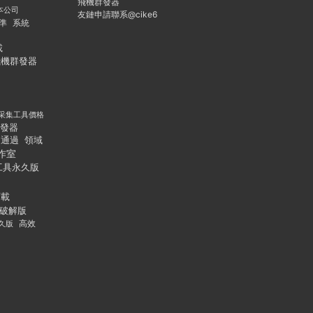
飛機群發器
本公司
友鏈申請聯系@cike6
準
系統
載
飛機群發器
采集工具價格
發器
通過
領域
作室
工具永久版
下載
破解版
久版
高效