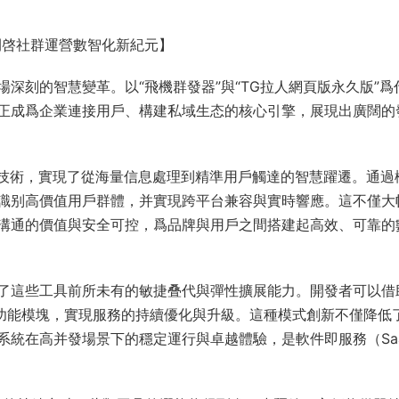
開啓社群運營數智化新紀元】
深刻的智慧變革。以“飛機群發器”與“TG拉人網頁版永久版”爲
正成爲企業連接用戶、構建私域生态的核心引擎，展現出廣闊的
型技術，實現了從海量信息處理到精準用戶觸達的智慧躍遷。通過
識别高價值用戶群體，并實現跨平台兼容與實時響應。這不僅大
溝通的價值與安全可控，爲品牌與用戶之間搭建起高效、可靠的
了這些工具前所未有的敏捷叠代與彈性擴展能力。開發者可以借
署功能模塊，實現服務的持續優化與升級。這種模式創新不僅降低
系統在高并發場景下的穩定運行與卓越體驗，是軟件即服務（Sa