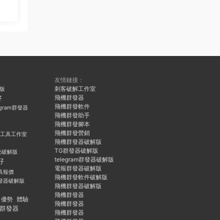
友情鏈接：
刺客破解工作室
久版
飛機群發器
好
飛機群發軟件
egram群發器
飛機群發助手
飛機群發腳本
飛機群發營銷
群發工具工作室
飛機群發器破解版
TG群發器破解版
統破解版
telegram群發器破解版
好
電報群發器破解版
具報價
飛機群發軟件破解版
發器破解版
飛機群發器破解版
飛機群發器
優勢
體驗
飛機群發器
群發器
飛機群發器