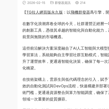
2026-02-15
群發器資訊
214
【
TG拉人網頁版永久版
：以
飛機群發器
爲引擎，
在數字化浪潮席卷全球的今天，社群運營正經曆一場
的創新工具，憑借其卓越的智能化與自動化能力，
前景與無限的市場機遇。
這些前沿解決方案深度融合了AI人工智能與大模
學習算法，系統能夠自主學習社群互動模式，智能
升了運營效率，更通過智能化決策，确保了每一次
化橋梁。
在技術架構上，雲原生與低代碼理念的引入，賦予
效的自動化測試與DevOps流程，快速構建并部
術門檻，更通過資源整合與算力智能調度，确保了
領域一次重要的提質擴容。