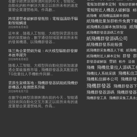
在數字經濟浪潮奔湧向前的今天，智能化、
電報加群腳本定制
電報炒群腳
自動化的軟件解決方案正以前所未有的速度
重塑企業運營格局。作爲數...
電報附近人機器人破解版
精
紙飛機
紙飛機協議腳本價格
跨境運營者破解群發瓶頸：電報協議助手驅
紙飛機批量加群軟件免費下
動智能觸達
紙
紙飛機私信腳本無限制版
2026年8月8日
紙飛機群發器源碼工作室
近年來，随着人工智能、大模型與雲原生技
術的深度融合，數字通信領域迎來前所未有
紙飛機群發源碼公司
的發展機遇。以飛機群發器...
紙飛機群發系統報價
紙飛機群采集機器人下載
紙飛機
珠三角企業營銷升級：AI大模型驅動群發腳
本效率躍升
群發
群
紙飛機附近人腳本定制
2026年8月8日
群發器破解版
營銷
這個
軟件
随着人工智能、大模型與自動化技術加速滲
飛機批量拉人源碼工
飛機
透企業級服務市場，飛機群發器及其配套的
飛機私信
飛機拉人系統采購
TG批量拉人手機軟件與腳...
飛機私信腳本公司
飛機群發
雲原生架構落地：飛機群發器賦能紙飛機炒
飛機群發器
飛機群發器
群機器人報價體系升級
2026年8月7日
飛機群發器
飛機群發器源碼
在數字化轉型浪潮奔湧向前的今天，智能通
飛機群發工具
飛機群采集工具永
信技術與自動化交互方案正以前所未有的速
度重塑企業運營格局。作爲...