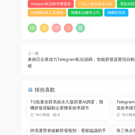
telegram私信軟件哪裏有
TG拉人網頁版永久版
電報加群
紙飛機采集工具價格
飛機私信腳本公司
飛機群發器
上一篇
東南亞企業借力Telegram私信源碼，智能群發器實現自
破
猜你喜歡
TG批量加群系統永久版部署AI調度，飛
Teleg
機群發器驅動企業獲客效率躍升
達效率躍升
18小時前
9
18小時
跨境運營者破解群發瓶頸：電報協議助手
珠三角企