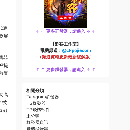
代表
↓ ↓
更多群發器，請進入
↓ ↓
發展
【刺客工作室】
飛機頻道：
@ckpojiecom
（頻道實時更新最新破解版）
機器
幅提
↑ ↑
更多群發器，請進入
↑ ↑
數智
相關分類
助高
Telegram群發器
了技
TG群發器
TG飛機軟件
aS）
未分類
群發器資訊
飛機群發器