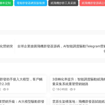
腳本定制
電報群發器網頁版報價
紙飛機炒群工具采購
紙飛機群發源碼公
動化營銷突
全球企業搶購飛機群發器源碼，AI智能調度驅動Telegram營
ram群發助手接入大模型，客戶觸
3倍轉化率提升：智能調度驅動紙飛
2.3倍
量采集系統重塑營銷鏈路
前
9
18小時前
9
業營銷升級：AI大模型驅動群發
雲原生架構落地：飛機群發器賦能紙