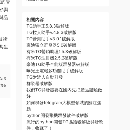
純的管
好與
與品
相關内容
TG助手王5.8.3破解版
TG拉人助手v.4.8.3破解版
技術
TG營銷助手v3.0.1破解版
豪迪獨立群發器5.0破解版
共生
有米TG營銷助理1.5.3破解版
有米TG注冊機2.5.2破解版
豪迪TG助手全能版群發器破解版
曝光王電報多功能助手破解版
TG附近人自動群發
%a3
群發器破解版
8%e
我們TG群發器要在國内先把産品體驗做
好
如何群發telegram大模型領域的關注焦
點
python開發飛機群發軟件破解版
流行的python開發TG協議破解版群發軟
件，收藏了！