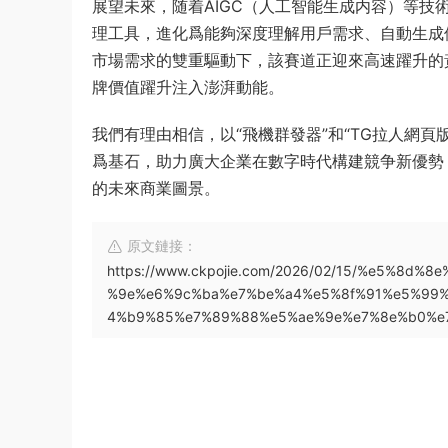
展望未來，随着AIGC（人工智能生成内容）等
理工具，進化爲能夠深度理解用戶需求、自動生成
市場需求的雙重驅動下，該賽道正迎來高速躍升的
牌價值躍升注入澎湃動能。
我們有理由相信，以“飛機群發器”和“TG拉人網
爲基石，助力廣大企業在數字時代構建競争新優勢
的未來商業圖景。
原文鏈接：
https://www.ckpojie.com/2026/02/15/%e5%
%9e%e6%9c%ba%e7%be%a4%e5%8f%91%e5%99%
4%b9%85%e7%89%88%e5%ae%9e%e7%8e%b0%e