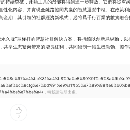
技術的持續突破，此類工具的潛能将得到進一步釋放。它們将從單
個性化内容、并實現全鏈路協同共赢的智慧運營中樞。在政策利
黃金期，其引領的社群經濟新模式，必将爲千行百業的數實融合
頁版永久版”爲标杆的智慧社群解決方案，将持續以創新爲驅動，以
，共享生态繁榮帶來的增長紅利，共同繪制一幅生機勃勃、協作
8d%8e%e5%8c%97%e4%bc%81%e4%b8%9a%e5%80%9f%e5%8a%9b%e9
a8%ef%bc%8ctg%e7%bd%91%e9%a1%b5%e7%89%88%e6%b0%b
7%a4%be%e7%be%a4/
，轉載請注明出處。
0