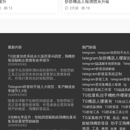
躍升
炒群機器人報價體系升級
前
13
2天前
19
最新内容
熱門标簽
telegram
telegram加群助手永
TG批量加群系統永久版部署AI調度，飛機群
telegram加群機器人哪家
發器驅動企業獲客效率躍升
Tel
telegram協議腳本無限制版
2026年8月8日
Telegram群發器破解版
在數字化浪潮奔湧向前的新時代，智能營銷
telegram群發器系統定制
工具正以前所未有的速度重塑企業獲客模
式。作爲行業領先的智能營銷...
telegram群發工具
telegram
telegram群采集機器人報價
tg
Telegram群發助手接入大模型，客戶觸達效
TG加群系統工作室
TG協議系
率躍升2.3倍
TG批量私信手機軟件哪家
2026年8月8日
随着全球數字化轉型持續提速，智能營銷工
TG機器人哪裏有
TG私信工
具正迎來蓬勃發展期。作爲連接企業與海量
TG群發器
TG群
TG網頁版價格
用戶的橋梁，飛機群發器及...
TG群發工具
TG群采集工具公司
3倍轉化率提升：智能調度驅動紙飛機批量采
TG采集軟件下載
産品
價值
集系統重塑營銷鏈路
餘貓飛機群發器
助手王飛機
2026年8月8日
發器
工具
應用
批量
電報