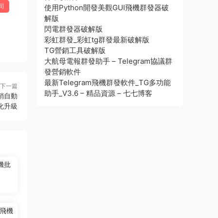
司
使用Python開發美觀GUI飛機群發器破
解版
閃電群發器破解版
彩虹群發_彩虹tg群發最新破解版
TG營銷工具破解版
大航母電報群發助手 – Telegram協議群
發營銷軟件
最新Telegram飛機群發軟件_TG多功能
下一篇
助手_V3.6 – 精品資源 – 七七博客
銷自動
化升級
機批
飛機