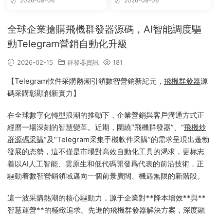
2026-08-06
2026-08-06
全球企業搶購飛機群發器源碼，AI智能調度驅
動Telegram營銷自動化升級
2026-02-15
群發器資訊
181
【Telegram軟件采購熱潮引領數智營銷新紀元，
飛機群發器
源
碼采購彰顯創新實力】
在全球數字化轉型浪潮的推動下，企業營銷與客戶溝通方式正
經曆一場深刻的智慧變革。近期，圍繞“飛機群發器”、“
飛機炒
群源碼采購
”及“Telegram采集手機軟件采購”的需求呈現出蓬勃
發展的态勢，這不僅是市場對高效自動化工具的渴求，更标志
着以AI人工智能、雲原生和低代碼開發爲代表的前沿技術，正
驅動着數智營銷領域邁向一個前景廣闊、機遇無限的新階段。
這一波采購熱潮的核心驅動力，源于企業對**降本增效**與**
智慧運營**的極緻追求。先進的飛機群發器解決方案，深度融