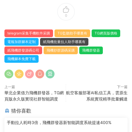
0
telegram采集手機軟件采購
TG監聽助手哪裏有
TG網頁版價格
電報加群腳本定制
紙飛機批量拉人助手哪裏有
紙飛機群發源碼公司
飛機炒群源碼采購
飛機群發器
飛機腳本免費下載
上一篇
下一篇
華北企業借力飛機群發器，TG網
航空客服部署AI私信工具，雲原生
頁版永久版實現社群智能調度
系統實現精準批量觸達
猜你喜歡
手動拉人耗時3倍，飛機群發器新智能調度系統提速400%