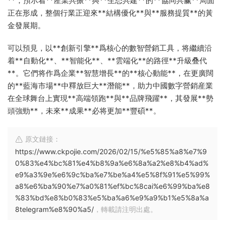
**，預示着**産業共振**與**生态共建**的**協同共赢**局面
正在形成，整個行業正迎來**結構優化**與**服務提質**的黃
金發展期。
可以預見，以**創新引擎**爲核心的數智營銷工具，将繼續沿
着**自動化**、**智能化**、**雲端化**的路徑**升級叠代
**。它們将作爲企業**智慧增長**的**核心動能**，在更廣闊
的**藍海市場**中釋放巨大**潛能**，助力中國數字營銷産業
在全球舞台上實現**高端領跑**與**品牌飛躍**，其發展**勢
頭強勁**，未來**成果**必将更加**豐碩**。
原文鏈接：
https://www.ckpojie.com/2026/02/15/%e5%85%a8%e7%9
0%83%e4%bc%81%e4%b8%9a%e6%8a%a2%e8%b4%ad%
e9%a3%9e%e6%9c%ba%e7%be%a4%e5%8f%91%e5%99%
a8%e6%ba%90%e7%a0%81%ef%bc%8cai%e6%99%ba%e8
%83%bd%e8%b0%83%e5%ba%a6%e9%a9%b1%e5%8a%a
8telegram%e8%90%a5/
，轉載請注明出處。