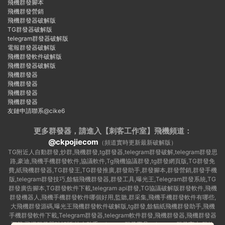
飛機群發腳本
飛機群發營銷
飛機群發器破解版
TG群發器破解版
telegram群發器破解版
電報群發器破解版
飛機群發軟件破解版
飛機群發器破解版
飛機群發器
飛機群發器
飛機群發器
飛機群發器
友鏈申請聯系@cike6
更多群發器，請進入【刺客工作室】
飛機頻道：
@ckpojiecom
（頻道實時更新最新破解版）
TG附近人自動群發,炒群,飛機群發,tg群發器,telegram群發破解,telegram群發思
路,豪迪,飛機手機群發軟件,協議軟件,Tg飛機協議群發,tg群發網頁版,TG群發免
費,紙飛機群發器,TG群發王,TG群發推廣,群發助手,群發腳本,群發營銷,群發手機
版,telegram群發技巧,餘貓飛機群發器,群發工具,曝光王,Telegram群發系統,TG
群發廣告腳本,TG群發軟件下載,telegram api群發,TG協議破解版群發軟件,飛機
群發機器人,飛機手機群發軟件哪個好用,監聽,群采集,飛機手機群發軟件有哪些,
大飛機群發源碼,曝光王飛機群發軟件破解版,tg群發,餘貓紙飛機群發助手,飛機
手機群發軟件下載,Telegram群發器,telegram軟件群發,飛機群發器,飛機群發器
下載,飛機群發器破解版,拉人助手,telegram群發工具,telegram 群發言,加群軟