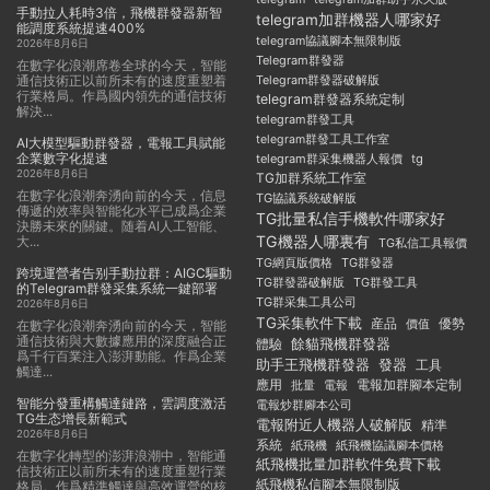
手動拉人耗時3倍，飛機群發器新智
telegram加群機器人哪家好
能調度系統提速400%
telegram協議腳本無限制版
2026年8月6日
Telegram群發器
在數字化浪潮席卷全球的今天，智能
通信技術正以前所未有的速度重塑着
Telegram群發器破解版
行業格局。作爲國内領先的通信技術
telegram群發器系統定制
解決...
telegram群發工具
telegram群發工具工作室
AI大模型驅動群發器，電報工具賦能
企業數字化提速
telegram群采集機器人報價
tg
2026年8月6日
TG加群系統工作室
在數字化浪潮奔湧向前的今天，信息
TG協議系統破解版
傳遞的效率與智能化水平已成爲企業
TG批量私信手機軟件哪家好
決勝未來的關鍵。随着AI人工智能、
TG機器人哪裏有
大...
TG私信工具報價
TG群發器
TG網頁版價格
跨境運營者告别手動拉群：AIGC驅動
TG群發器破解版
TG群發工具
的Telegram群發采集系統一鍵部署
TG群采集工具公司
2026年8月6日
TG采集軟件下載
産品
優勢
價值
在數字化浪潮奔湧向前的今天，智能
通信技術與大數據應用的深度融合正
餘貓飛機群發器
體驗
爲千行百業注入澎湃動能。作爲企業
助手王飛機群發器
發器
工具
觸達...
應用
電報加群腳本定制
批量
電報
智能分發重構觸達鏈路，雲調度激活
電報炒群腳本公司
TG生态增長新範式
電報附近人機器人破解版
精準
2026年8月6日
系統
紙飛機
紙飛機協議腳本價格
在數字化轉型的澎湃浪潮中，智能通
紙飛機批量加群軟件免費下載
信技術正以前所未有的速度重塑行業
紙飛機私信腳本無限制版
格局。作爲精準觸達與高效運營的核