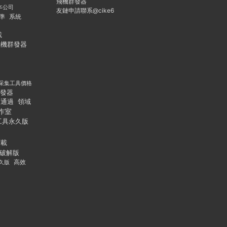
飛機群發器
本公司
友鏈申請聯系@cike6
準
系統
載
飛機群發器
采集工具價格
發器
通過
領域
作室
工具永久版
下載
破解版
久版
高效