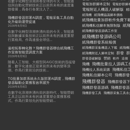
在數字化轉型浪潮席卷全球的今天，智能通
電報加群腳本定制
電報炒群腳
信與自動化營銷技術正以前所未有的速度蓬
勃發展，爲各行各業注入了...
電報附近人機器人破解版
精
紙飛機
紙飛機協議腳本價格
飛機群發器部署AI調度，電報采集工具自動
紙飛機批量加群軟件免費下
化升級助運營提速
紙
紙飛機私信腳本無限制版
2026年8月9日
紙飛機群發器源碼工作室
在數字化轉型浪潮奔湧向前的今天，智能通
信與數據采集技術正以前所未有的速度重塑
紙飛機群發源碼公司
行業格局。作爲連接全球信...
紙飛機群發系統報價
紙飛機群采集機器人下載
紙飛機
遠程拓客轉化難？飛機群發器聯合紙飛機工
作室推智能雲調度方案
群發
群
紙飛機附近人腳本定制
2026年8月9日
群發器破解版
營銷
這個
軟件
随着人工智能、大模型與AIGC技術的迅猛發
飛機批量拉人源碼工
飛機
展，數字化連接正迎來前所未有的變革浪
飛機私信
飛機拉人系統采購
潮。作爲行業前沿的技術...
飛機私信腳本公司
飛機群發
TG批量加群系統永久版部署AI調度，飛機群
飛機群發器
飛機群發器
發器驅動企業獲客效率躍升
2026年8月8日
飛機群發器
飛機群發器源碼
在數字化浪潮奔湧向前的新時代，智能營銷
飛機群發工具
飛機群采集工具永
工具正以前所未有的速度重塑企業獲客模
式。作爲行業領先的智能營銷...