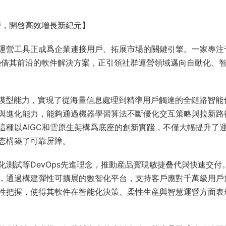
營，開啓高效增長新紀元】
運營工具正成爲企業連接用戶、拓展市場的關鍵引擎。一家專注
憑借其前沿的軟件解決方案，正引領社群運營領域邁向自動化、
大模型能力，實現了從海量信息處理到精準用戶觸達的全鏈路智能
與進化能力，能夠通過機器學習算法不斷優化交互策略與拉新路
這種以AIGC和雲原生架構爲底座的創新實踐，不僅大幅提升了
态構築了可靠屏障。
測試等DevOps先進理念，推動産品實現敏捷叠代與快速交付
，通過構建彈性可擴展的數智化平台，支持客戶應對千萬級用戶
性把握，使得其軟件在智能化決策、柔性生産與智慧運營方面表