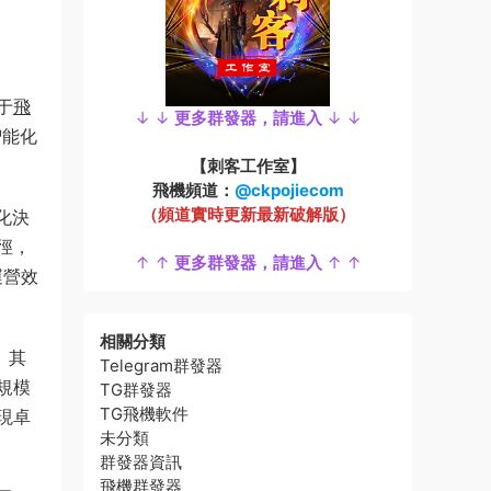
于
飛
↓ ↓
更多群發器，請進入
↓ ↓
智能化
【刺客工作室】
飛機頻道：
@ckpojiecom
（頻道實時更新最新破解版）
化決
徑，
↑ ↑
更多群發器，請進入
↑ ↑
運營效
相關分類
。其
Telegram群發器
規模
TG群發器
TG飛機軟件
現卓
未分類
群發器資訊
飛機群發器