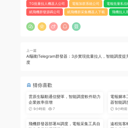
TG批量拉人機器人公司
電報加群系統公司
電報批量私信
紙飛機群發源碼公司
紙飛機群采集機器人下載
飛機拉人
上一篇
AI驅動Telegram群發器：3步實現批量拉人，智能調度
度
猜你喜歡
雲原生驅動通信變革，智能調度軟件助力
電報腳本
企業效率倍增
器智能調
9小時前
7
9小時前
飛機群發器部署AI調度，電報采集工具自
遠程拓客