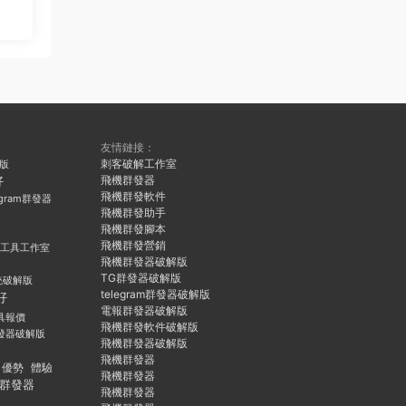
友情鏈接：
刺客破解工作室
久版
飛機群發器
好
飛機群發軟件
egram群發器
飛機群發助手
飛機群發腳本
飛機群發營銷
群發工具工作室
飛機群發器破解版
TG群發器破解版
統破解版
telegram群發器破解版
好
電報群發器破解版
具報價
飛機群發軟件破解版
發器破解版
飛機群發器破解版
飛機群發器
優勢
體驗
飛機群發器
群發器
飛機群發器