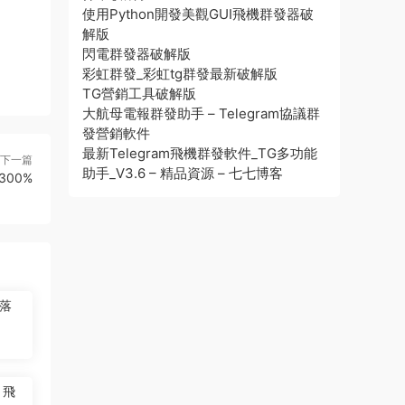
使用Python開發美觀GUI飛機群發器破
解版
閃電群發器破解版
彩虹群發_彩虹tg群發最新破解版
TG營銷工具破解版
大航母電報群發助手 – Telegram協議群
發營銷軟件
最新Telegram飛機群發軟件_TG多功能
下一篇
助手_V3.6 – 精品資源 – 七七博客
00%
落
，飛