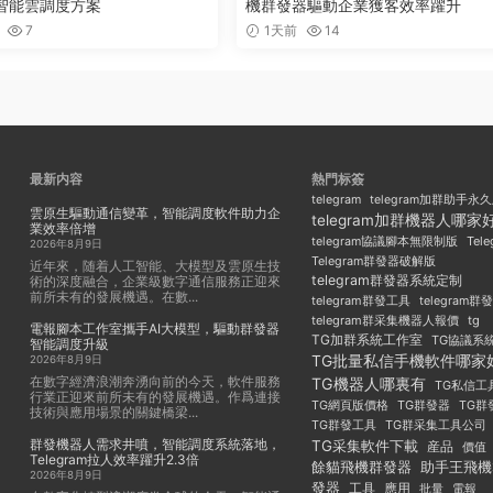
智能雲調度方案
機群發器驅動企業獲客效率躍升
7
1天前
14
最新内容
熱門标簽
telegram
telegram加群助手永
雲原生驅動通信變革，智能調度軟件助力企
telegram加群機器人哪家
業效率倍增
Tel
telegram協議腳本無限制版
2026年8月9日
Telegram群發器破解版
近年來，随着人工智能、大模型及雲原生技
telegram群發器系統定制
術的深度融合，企業級數字通信服務正迎來
前所未有的發展機遇。在數...
telegram群發工具
telegram
telegram群采集機器人報價
tg
電報腳本工作室攜手AI大模型，驅動群發器
TG加群系統工作室
TG協議系
智能調度升級
TG批量私信手機軟件哪家
2026年8月9日
在數字經濟浪潮奔湧向前的今天，軟件服務
TG機器人哪裏有
TG私信工
行業正迎來前所未有的發展機遇。作爲連接
TG群發器
TG群
TG網頁版價格
技術與應用場景的關鍵橋梁...
TG群發工具
TG群采集工具公司
群發機器人需求井噴，智能調度系統落地，
TG采集軟件下載
産品
價值
Telegram拉人效率躍升2.3倍
餘貓飛機群發器
助手王飛機
2026年8月9日
發器
工具
應用
批量
電報