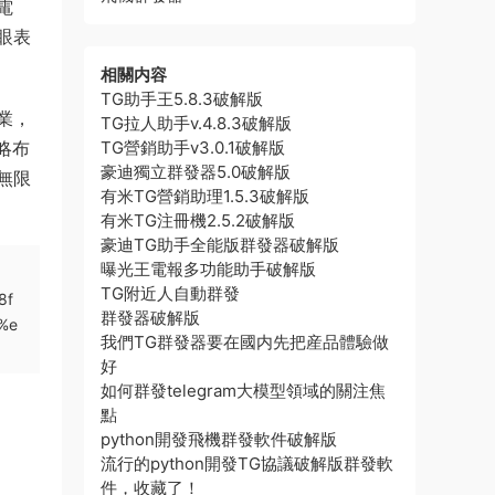
電
眼表
相關内容
TG助手王5.8.3破解版
業，
TG拉人助手v.4.8.3破解版
略布
TG營銷助手v3.0.1破解版
豪迪獨立群發器5.0破解版
無限
有米TG營銷助理1.5.3破解版
有米TG注冊機2.5.2破解版
豪迪TG助手全能版群發器破解版
曝光王電報多功能助手破解版
TG附近人自動群發
8f
群發器破解版
%e
我們TG群發器要在國内先把産品體驗做
好
如何群發telegram大模型領域的關注焦
點
python開發飛機群發軟件破解版
流行的python開發TG協議破解版群發軟
件，收藏了！