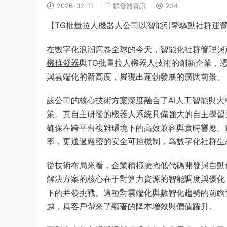
2026-02-11
群發器資訊
234
【
TG批量拉人機器人公司
以智能引擎驅動社群運
在數字化浪潮席卷全球的今天，智能化社群管理與
機群發器
與TG批量拉人機器人技術的創新企業，
與雲端化的新高度，展現出蓬勃發展的廣闊前景。
該公司的核心技術方案深度融合了AI人工智能與
策。其自主研發的機器人系統具備強大的自主學習
确保在跨平台複雜環境下的高效兼容與實時響應。
率，更通過嚴密的安全可控機制，爲數字化社群生
從技術布局來看，企業積極擁抱低代碼開發與自動化
解決方案的核心在于對算力資源的智能調度與優化
下的并發挑戰。這種對雲端化與數智化趨勢的前瞻
越，爲客戶帶來了顯著的降本增效與價值躍升。