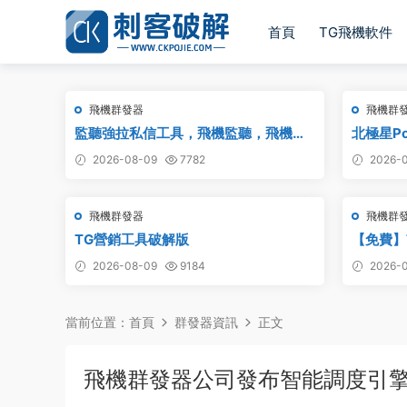
首頁
TG飛機軟件
飛機群發器
飛機群
監聽強拉私信工具，飛機監聽，飛機監
北極星Po
聽強拉，飛機監聽自動拉人，破解版
_TG群發
2026-08-09
7782
2026-0
版
飛機群發器
飛機群
TG營銷工具破解版
【免費】
集軟件_電
2026-08-09
9184
2026-0
集
當前位置：
首頁
群發器資訊
正文
飛機群發器公司發布智能調度引擎