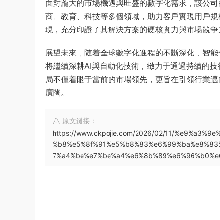
面對龐大的市場機遇與旺盛的數字化需求，該公司
商、教育、科技等多個領域，助力客戶實現用戶規
現，充分印證了其解決方案的硬核實力與市場競争
展望未來，随着全球數字化進程的不斷深化，智能
将繼續深耕AI與自動化技術，緻力于通過持續的
局不僅着眼于當前的市場領先，更旨在引領行業邁
廣闊。
原文鏈接：
https://www.ckpojie.com/2026/02/11/%e9%a
%b8%e5%8f%91%e5%b8%83%e6%99%ba%e8%83
7%a4%be%e7%be%a4%e6%8b%89%e6%96%b0%e