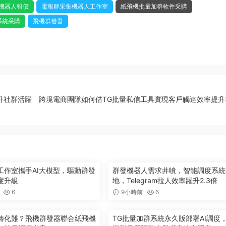
機器人報價
電報群采集機器人工作室
紙飛機批量加群軟件采購
系統采購
飛機群發器
提升社群活躍
跨境電商團隊如何借TG批量私信工具實現客戶觸達效率提升3
工作室攜手AI大模型，驅動群發
群發機器人需求井噴，智能調度系統
度升級
地，Telegram拉人效率躍升2.3倍
6
9小時前
6
轉化難？飛機群發器聯合紙飛機
TG批量加群系統永久版部署AI調度