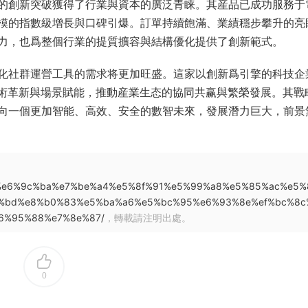
的創新突破獲得了行業與資本的廣泛青睐。其産品已成功服務于
模的指數級增長與口碑引爆。訂單持續飽滿、業績穩步攀升的亮
力，也爲整個行業的提質擴容與結構優化提供了創新範式。
化社群運營工具的需求将更加旺盛。這家以創新爲引擎的科技企
技術革新與場景賦能，推動産業生态的協同共赢與繁榮發展。其戰
向一個更加智能、高效、安全的數智未來，發展潛力巨大，前景
3%9e%e6%9c%ba%e7%be%a4%e5%8f%91%e5%99%a8%e5%85%ac%e5%
%bd%e8%b0%83%e5%ba%a6%e5%bc%95%e6%93%8e%ef%bc%8c
6%95%88%e7%8e%87/
，轉載請注明出處。
0