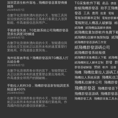
深圳雲原生軟件落地，飛機群發器重塑傳播
TG采集軟件下載
産品
價值
鏈路
餘貓飛機群發器
助手王飛機
2026年8月7日
發器
工具
應用
批量
電報
在數字化浪潮奔湧向前的今天，智能工具與
電報加群腳本定制
電報炒群腳
前沿技術的深度融合正爲各行各業注入澎湃
動能。作爲連接信息與用戶...
電報附近人機器人破解版
精
紙飛機
紙飛機協議腳本價格
手動群發失效，TG監聽系統公司飛機群發器
紙飛機批量加群軟件免費下
雲原生調度3秒觸達
紙
紙飛機私信腳本無限制版
2026年8月7日
紙飛機群發器源碼工作室
在數字化浪潮奔湧向前的今天，智能通信與
自動化交互技術正以前所未有的速度重塑行
紙飛機群發源碼公司
業格局。作爲連接企業與海...
紙飛機群發系統報價
紙飛機群采集機器人下載
紙飛機
海外拓客效率低？飛機群發器與TG機器人打
出組合拳
群發
群
紙飛機附近人腳本定制
2026年8月7日
群發器破解版
營銷
這個
軟件
在數字化浪潮席卷全球的當下，智能營銷工
飛機批量拉人源碼工
飛機
具正以前所未有的速度重塑企業出海格局。
飛機私信
飛機拉人系統采購
作爲連接全球用戶的關鍵橋...
飛機私信腳本公司
飛機群發
手動拉人耗時3倍，飛機群發器新智能調度系
飛機群發器
飛機群發器
統提速400%
2026年8月6日
飛機群發器
飛機群發器源碼
在數字化浪潮席卷全球的今天，智能通信技
飛機群發工具
飛機群采集工具永
術正以前所未有的速度重塑着行業格局。作
爲國内領先的通信技術解決...