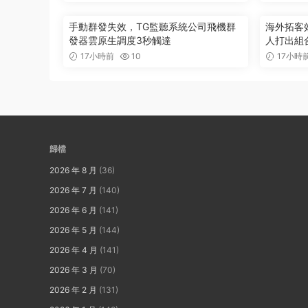
手動群發失效，TG監聽系統公司飛機群
海外拓客
發器雲原生調度3秒觸達
人打出組
17小時前
10
17小時
歸檔
2026 年 8 月
(36)
2026 年 7 月
(140)
2026 年 6 月
(141)
2026 年 5 月
(144)
2026 年 4 月
(141)
2026 年 3 月
(70)
2026 年 2 月
(131)