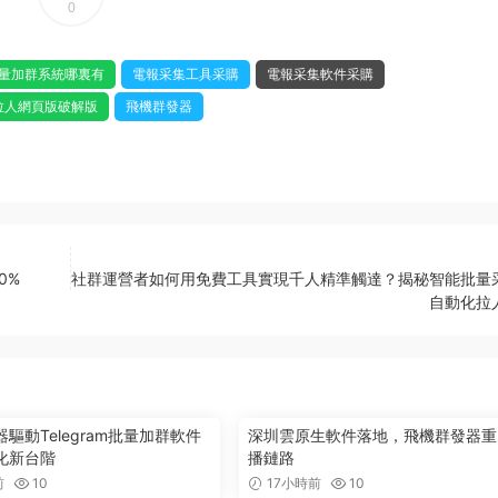
0
量加群系統哪裏有
電報采集工具采購
電報采集軟件采購
拉人網頁版破解版
飛機群發器
0%
社群運營者如何用免費工具實現千人精準觸達？揭秘智能批量
自動化拉
驅動Telegram批量加群軟件
深圳雲原生軟件落地，飛機群發器重
化新台階
播鏈路
前
10
17小時前
10