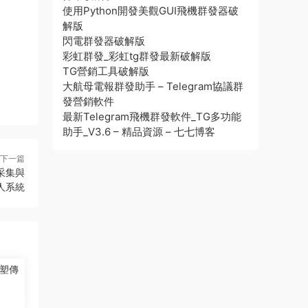
使用Python開發美觀GUI飛機群發器破
解版
閃電群發器破解版
彩虹群發_彩虹tg群發最新破解版
TG營銷工具破解版
大航母電報群發助手 – Telegram協議群
發營銷軟件
最新Telegram飛機群發軟件_TG多功能
助手_V3.6 – 精品資源 – 七七博客
下一篇
采集與
人系統
塑傳