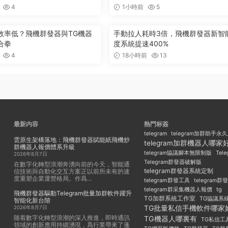
4
1小時前
5
效率低？飛機群發器與TG機器
手動拉人耗時3倍，飛機群發器新智
合拳
度系統提速400%
4
18小時前
13
最新内容
熱門标簽
telegram
telegram加群助手永
雲原生架構落地：飛機群發器賦能紙飛機炒
telegram加群機器人哪家
群機器人報價體系升級
Tel
telegram協議腳本無限制版
2026年8月7日
Telegram群發器破解版
在數字化轉型浪潮奔湧向前的今天，智能通
telegram群發器系統定制
信技術與自動化交互方案正以前所未有的速
度重塑企業運營格局。作爲...
telegram群發工具
telegram
telegram群采集機器人報價
tg
飛機群發器驅動Telegram批量加群軟件躍升
TG加群系統工作室
TG協議系
智能化新台階
TG批量私信手機軟件哪家
2026年8月7日
随着數字化轉型浪潮的深入推進，即時通訊
TG機器人哪裏有
TG私信工
領域的創新應用持續湧現，爲行業帶來了蓬