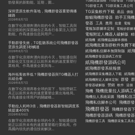
TG群發器
TG群
TG網頁版價格
勃發展的新動能。近期，圍...
TG群發工具
TG群采集工具公司
深圳雲原生軟件落地，飛機群發器重塑傳播
TG采集軟件下載
産品
價值
鏈路
餘貓飛機群發器
助手王飛機
2026年8月7日
發器
工具
應用
批量
電報
在數字化浪潮奔湧向前的今天，智能工具與
電報加群腳本定制
電報炒群腳
前沿技術的深度融合正爲各行各業注入澎湃
動能。作爲連接信息與用戶...
電報附近人機器人破解版
精
紙飛機
紙飛機協議腳本價格
手動群發失效，TG監聽系統公司飛機群發器
紙飛機批量加群軟件免費下
雲原生調度3秒觸達
紙
紙飛機私信腳本無限制版
2026年8月7日
紙飛機群發器源碼工作室
在數字化浪潮奔湧向前的今天，智能通信與
自動化交互技術正以前所未有的速度重塑行
紙飛機群發源碼公司
業格局。作爲連接企業與海...
紙飛機群發系統報價
紙飛機群采集機器人下載
紙飛機
海外拓客效率低？飛機群發器與TG機器人打
出組合拳
群發
群
紙飛機附近人腳本定制
2026年8月7日
群發器破解版
營銷
這個
軟件
在數字化浪潮席卷全球的當下，智能營銷工
飛機批量拉人源碼工
飛機
具正以前所未有的速度重塑企業出海格局。
飛機私信
飛機拉人系統采購
作爲連接全球用戶的關鍵橋...
飛機私信腳本公司
飛機群發
手動拉人耗時3倍，飛機群發器新智能調度系
飛機群發器
飛機群發器
統提速400%
2026年8月6日
飛機群發器
飛機群發器源碼
在數字化浪潮席卷全球的今天，智能通信技
飛機群發工具
飛機群采集工具永
術正以前所未有的速度重塑着行業格局。作
爲國内領先的通信技術解決...