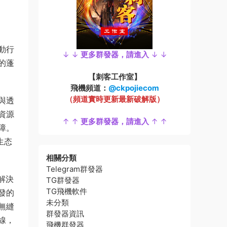
動行
↓ ↓
更多群發器，請進入
↓ ↓
的蓬
【刺客工作室】
飛機頻道：
@ckpojiecom
（頻道實時更新最新破解版）
與透
資源
↑ ↑
更多群發器，請進入
↑ ↑
障。
生态
相關分類
Telegram群發器
解決
TG群發器
TG飛機軟件
發的
未分類
無縫
群發器資訊
線，
飛機群發器