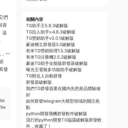
它們
相關内容
與資
TG助手王5.8.3破解版
TG拉人助手v.4.8.3破解版
。這
TG營銷助手v3.0.1破解版
。
豪迪獨立群發器5.0破解版
有米TG營銷助理1.5.3破解版
見，一
有米TG注冊機2.5.2破解版
節
豪迪TG助手全能版群發器破解版
其發
曝光王電報多功能助手破解版
TG附近人自動群發
群發器破解版
我們TG群發器要在國内先把産品體驗做
好
%b
如何群發telegram大模型領域的關注焦
b%e
點
python開發飛機群發軟件破解版
流行的python開發TG協議破解版群發軟
件，收藏了！