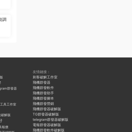
能調
友情鏈接：
刺客破解工作室
久版
飛機群發器
好
飛機群發軟件
egram群發器
飛機群發助手
飛機群發腳本
飛機群發營銷
群發工具工作室
飛機群發器破解版
TG群發器破解版
統破解版
telegram群發器破解版
好
電報群發器破解版
具報價
飛機群發軟件破解版