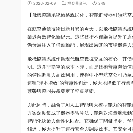
2026-02-09
群發器資訊
249
【飛機協議系統價格親民化，智能群發器引領航空
在航空通信技術日新月異的今天，以飛機協議系統
業邁向數智化新紀元。這些技術不僅顯著提升了通
勃發展注入了強勁動能，展現出廣闊的市場機遇與
飛機協議系統作爲現代航空數據交互的核心，其價
明。這并非簡單的成本下降，而是技術普惠與價值
的彈性調度與高效利用，使得中小型航空公司乃至
這種“降本增效”的普惠性創新，極大地降低了行
繁榮與協同共赢奠定了堅實基礎。
與此同時，融合了AI人工智能與大模型能力的智能
方案深度集成了機器學習算法，能夠對海量航班動
智能化決策與個性化匹配。它确保了關鍵指令、預
觸達，極大提升了運行安全與調度效率。其安全可