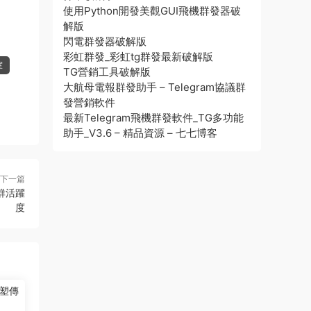
使用Python開發美觀GUI飛機群發器破
解版
閃電群發器破解版
彩虹群發_彩虹tg群發最新破解版
室
TG營銷工具破解版
大航母電報群發助手 – Telegram協議群
發營銷軟件
最新Telegram飛機群發軟件_TG多功能
助手_V3.6 – 精品資源 – 七七博客
下一篇
社群活躍
度
塑傳