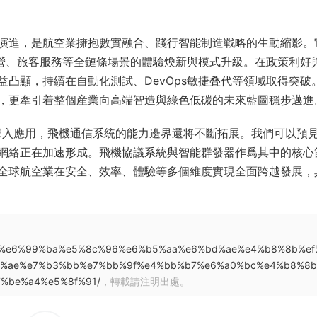
演進，是航空業擁抱數實融合、踐行智能制造戰略的生動縮影。
運營、旅客服務等全鏈條場景的體驗煥新與模式升級。在政策利好
凸顯，持續在自動化測試、DevOps敏捷叠代等領域取得突破
，更牽引着整個産業向高端智造與綠色低碳的未來藍圖穩步邁進
術深入應用，飛機通信系統的能力邊界還将不斷拓展。我們可以預
網絡正在加速形成。飛機協議系統與智能群發器作爲其中的核心
全球航空業在安全、效率、體驗等多個維度實現全面跨越發展，
95%b0%e6%99%ba%e5%8c%96%e6%b5%aa%e6%bd%ae%e4%b8%8b%ef
e%ae%e7%b3%bb%e7%bb%9f%e4%bb%b7%e6%a0%bc%e4%b8%8
%be%a4%e5%8f%91/
，轉載請注明出處。