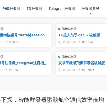
飛機群發器
TG群發器
Telegram群發器
群發器資訊
發器
飛機群發器
轉協議号 tdata轉session –
TG拉人助手v3.5.7 破解版
具
8-07
5081
2026-08-07
13569
發器
飛機群發器
号注冊機_telegram注冊機_
安卓手機版飛機群發器破解版
号注冊機破解版
8-07
15511
2026-08-07
17904
格下探，智能群發器驅動航空通信效率倍增