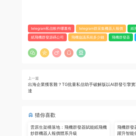
telegram私信軟件哪裏有
telegram群采集機器人報價
紙
紙飛機群發源碼公司
飛機協議系統多少錢
飛機群發器
上一篇
出海企業獲客難？TG批量私信助手破解版以AI群發引擎
達
猜你喜歡
雲原生架構落地：飛機群發器賦能紙飛機
飛機群發器
炒群機器人報價體系升級
躍升智能