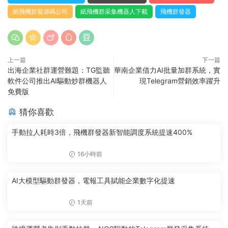
紙飛機群發源碼公司
紙飛機群采集機器人下載
飛機群發器
上一篇
下一篇
出海企業社群運營難題：TG監聽
華南企業借力AI批量加群系統，實
軟件公司推出AI驅動炒群機器人
現Telegram營銷效率躍升
免費版
猜你喜歡
手動拉人耗時3倍，飛機群發器新智能調度系統提速400%
16小時前
AI大模型驅動群發器，電報工具賦能企業數字化提速
1天前