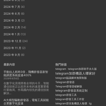
2024 年 7 月
(4)
2024 年 6 月
(6)
2024 年 3 月
(2)
2024 年 2 月
(14)
2024 年 1 月
(13)
2023 年 12 月
(24)
2023 年 11 月
(2)
2023 年 9 月
(6)
最新内容
熱門标簽
telegram
telegram加群助手永久版
手動拉人耗時3倍，飛機群發器新智
telegram加群機器人哪家好
能調度系統提速400%
telegram協議腳本無限制版
2026年8月6日
Telegram群發器
在數字化浪潮席卷全球的今天，智能
通信技術正以前所未有的速度重塑着
Telegram群發器破解版
行業格局。作爲國内領先的通信技術
telegram群發器系統定制
解決...
telegram群發工具
telegram群發工具工作室
AI大模型驅動群發器，電報工具賦能
企業數字化提速
telegram群采集機器人報價
tg