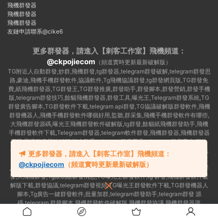
飛機群發器
飛機群發器
飛機群發器
友鏈申請聯系@cike6
更多群發器，請進入【刺客工作室】
飛機頻道：
@ckpojiecom
（頻道實時更新最新破解版）
TG附近人自動群發,炒群,飛機群發,tg群發器,telegram群發破解,telegram群發思
路,豪迪,飛機手機群發軟件,協議軟件,Tg飛機協議群發,tg群發網頁版,TG群發免
費,紙飛機群發器,TG群發王,TG群發推廣,群發助手,群發腳本,群發營銷,群發手機
版,telegram群發技巧,餘貓飛機群發器,群發工具,曝光王,Telegram群發系統,TG
群發廣告腳本,TG群發軟件下載,telegram api群發,TG協議破解版群發軟件,飛機
群發機器人,飛機手機群發軟件哪個好用,監聽,群采集,飛機手機群發軟件有哪些,
大飛機群發源碼,曝光王飛機群發軟件破解版,tg群發,餘貓紙飛機群發助手,飛機
手機群發軟件下載,Telegram群發器,telegram軟件群發,飛機群發器,飛機群發器
下載,飛機群發器破解版,拉人助手,telegram群發工具,telegram 群發言,加群軟
件,Telegram怎麽群發,協議号注冊機,TG機器人群發消息,群發軟件,tg群發器免
更多群發器，請進入【刺客工作室】飛機頻道：
費版,私信軟件,tg群發廣告,telegram群發規則,telegram群發,telegram 群發,拉
@ckpojiecom
（頻道實時更新最新破解版）
人軟件,telegram批量群發,群發器破解版,曝光王飛機群發軟件,telegram自動群
發,大飛機群發,Tg限制組群發消息,TG曝光王群發軟件,tg 群發,飛機群發軟件破
解版下載,群發協議,telegram群發視頻,TG曝光王群發軟件下載,TG群發機器人
腳本,Tg廣告一鍵群發軟件,批量加群,telegram群發助手,telegram群發 源
碼,telegram 群發腳本,飛機群發軟件破解版,飛機群發協議,飛機群發器源
碼,telegram 群發工具,如何群發telegram,TG群發器