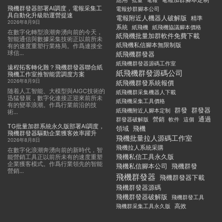
批量
電報
飛機群發器部署AI調度，電報采集工
電報炒群腳本公司
具自動化升級助運營提速
電報附近人機器人破解版
精準
2026年8月9日
系統
紙飛機
紙飛機協議腳本價格
在數字化轉型浪潮奔湧向前的今天，
紙飛機批量加群軟件免費下載
智能通信與數據采集技術正以前所未
紙飛機私信腳本無限制版
有的速度重塑行業格局。作爲連接全
球信...
紙飛機群發器
紙飛機群發器源碼工作室
遠程拓客轉化難？飛機群發器聯合紙
紙飛機群發源碼公司
飛機工作室推智能雲調度方案
2026年8月9日
紙飛機群發系統報價
随着人工智能、大模型與AIGC技術的
紙飛機群采集機器人下載
迅猛發展，數字化連接正迎來前所未
紙飛機采集工具價格
有的變革浪潮。作爲行業前沿的技
群發
群發器
紙飛機附近人腳本定制
術...
通過
群發器破解版
營銷
這個
軟件
TG批量加群系統永久版部署AI調度，
領域
飛機
飛機群發器驅動企業獲客效率躍升
飛機批量拉人源碼工作室
2026年8月8日
飛機拉人系統采購
在數字化浪潮奔湧向前的新時代，智
飛機私信工具永久版
能營銷工具正以前所未有的速度重塑
企業獲客模式。作爲行業領先的智能
飛機私信腳本公司
飛機群發
營銷...
飛機群發器
飛機群發器下載
飛機群發器源碼
飛機群發器破解版
飛機群發工具
飛機群采集工具永久版
高效