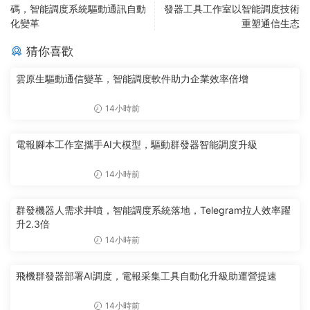
碼，智能調度系統驅動通訊自動
發器工具工作室以智能調度技術
化變革
重塑通信生态
猜你喜歡
雲原生驅動通信變革，智能調度軟件助力企業效率倍增
14小時前
電報腳本工作室攜手AI大模型，驅動群發器智能調度升級
14小時前
群發機器人需求井噴，智能調度系統落地，Telegram拉人效率躍
升2.3倍
14小時前
飛機群發器部署AI調度，電報采集工具自動化升級助運營提速
14小時前