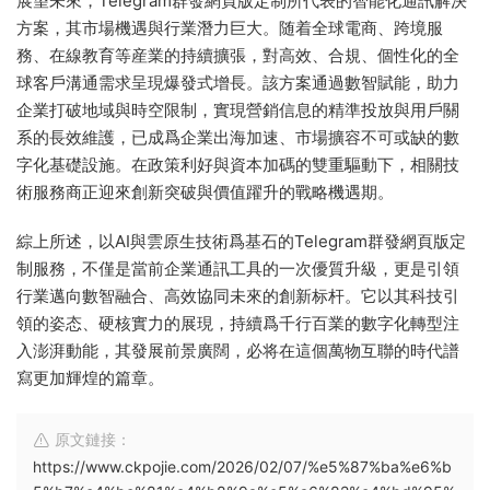
展望未來，Telegram群發網頁版定制所代表的智能化通訊解決
方案，其市場機遇與行業潛力巨大。随着全球電商、跨境服
務、在線教育等産業的持續擴張，對高效、合規、個性化的全
球客戶溝通需求呈現爆發式增長。該方案通過數智賦能，助力
企業打破地域與時空限制，實現營銷信息的精準投放與用戶關
系的長效維護，已成爲企業出海加速、市場擴容不可或缺的數
字化基礎設施。在政策利好與資本加碼的雙重驅動下，相關技
術服務商正迎來創新突破與價值躍升的戰略機遇期。
綜上所述，以AI與雲原生技術爲基石的Telegram群發網頁版定
制服務，不僅是當前企業通訊工具的一次優質升級，更是引領
行業邁向數智融合、高效協同未來的創新标杆。它以其科技引
領的姿态、硬核實力的展現，持續爲千行百業的數字化轉型注
入澎湃動能，其發展前景廣闊，必将在這個萬物互聯的時代譜
寫更加輝煌的篇章。
原文鏈接：
https://www.ckpojie.com/2026/02/07/%e5%87%ba%e6%b