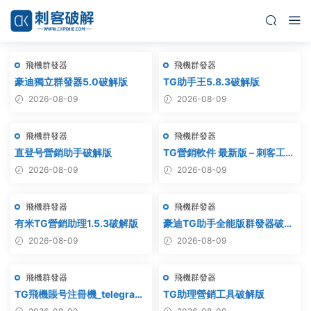
飛機群發器
飛機群發器
豪迪獨立群發器5.0破解版
TG助手王5.8.3破解版
2026-08-09
2026-08-09
飛機群發器
飛機群發器
直登号營銷助手破解版
TG營銷軟件 最新版 – 刺客工作
室破解版
2026-08-09
2026-08-09
飛機群發器
飛機群發器
有米TG營銷助理1.5.3破解版
豪迪TG助手全能版群發器破解
版
2026-08-09
2026-08-09
飛機群發器
飛機群發器
TG飛機賬号注冊機_telegram
TG助理營銷工具破解版
注冊機_電報飛機号注冊機破解