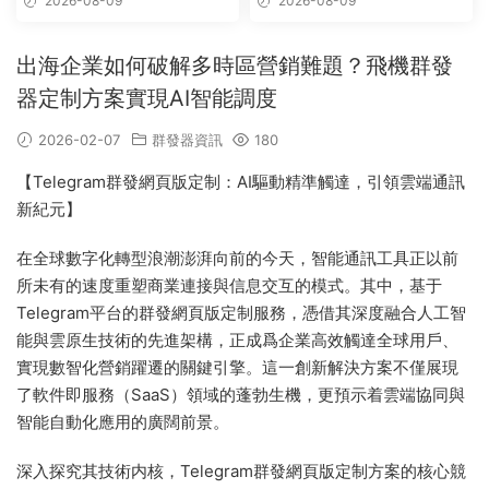
2026-08-09
2026-08-09
版
出海企業如何破解多時區營銷難題？飛機群發
器定制方案實現AI智能調度
2026-02-07
群發器資訊
180
【Telegram群發網頁版定制：AI驅動精準觸達，引領雲端通訊
新紀元】
在全球數字化轉型浪潮澎湃向前的今天，智能通訊工具正以前
所未有的速度重塑商業連接與信息交互的模式。其中，基于
Telegram平台的群發網頁版定制服務，憑借其深度融合人工智
能與雲原生技術的先進架構，正成爲企業高效觸達全球用戶、
實現數智化營銷躍遷的關鍵引擎。這一創新解決方案不僅展現
了軟件即服務（SaaS）領域的蓬勃生機，更預示着雲端協同與
智能自動化應用的廣闊前景。
深入探究其技術内核，Telegram群發網頁版定制方案的核心競