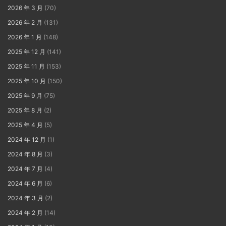
2026 年 3 月
(70)
2026 年 2 月
(131)
2026 年 1 月
(148)
2025 年 12 月
(141)
2025 年 11 月
(153)
2025 年 10 月
(150)
2025 年 9 月
(75)
2025 年 8 月
(2)
2025 年 4 月
(5)
2024 年 12 月
(1)
2024 年 8 月
(3)
2024 年 7 月
(4)
2024 年 6 月
(6)
2024 年 3 月
(2)
2024 年 2 月
(14)