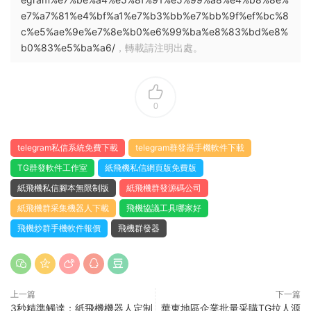
e7%a7%81%e4%bf%a1%e7%b3%bb%e7%bb%9f%ef%bc%8
c%e5%ae%9e%e7%8e%b0%e6%99%ba%e8%83%bd%e8%
b0%83%e5%ba%a6/
，轉載請注明出處。
0
telegram私信系統免費下載
telegram群發器手機軟件下載
TG群發軟件工作室
紙飛機私信網頁版免費版
紙飛機私信腳本無限制版
紙飛機群發源碼公司
紙飛機群采集機器人下載
飛機協議工具哪家好
飛機炒群手機軟件報價
飛機群發器
上一篇
下一篇
3秒精準觸達：紙飛機機器人定制
華東地區企業批量采購TG拉人源