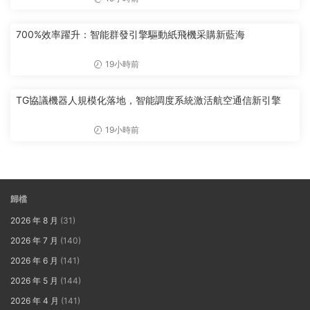
700%效率躍升：智能群發引擎驅動紙飛機采購新藍海
19小時前
TG協議機器人規模化落地，智能調度系統激活航空通信新引擎
19小時前
歸檔
2026 年 8 月
(31)
2026 年 7 月
(140)
2026 年 6 月
(141)
2026 年 5 月
(144)
2026 年 4 月
(141)