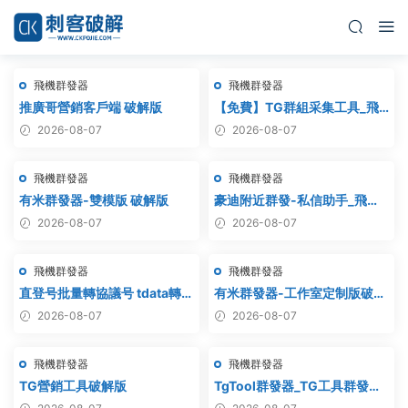
飛機群發器
飛機群發器
推廣哥營銷客戶端 破解版
【免費】TG群組采集工具_飛
機群組采集軟件_電報群組采集
2026-08-07
2026-08-07
_telegram群組采集
飛機群發器
飛機群發器
有米群發器-雙模版 破解版
豪迪附近群發-私信助手_飛機
附近群發,TG電報附近私
2026-08-07
2026-08-07
信,telegram附近群發
飛機群發器
飛機群發器
直登号批量轉協議号 tdata轉
有米群發器-工作室定制版破解
session – 附破解工具
版
2026-08-07
2026-08-07
飛機群發器
飛機群發器
TG營銷工具破解版
TgTool群發器_TG工具群發器_
最新破解版