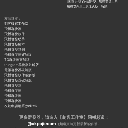
飛機群發器破解版
飛機群發工具
飛機群采集工具永久版
高效
友情鏈接：
刺客破解工作室
飛機群發器
飛機群發軟件
飛機群發助手
飛機群發腳本
飛機群發營銷
飛機群發器破解版
TG群發器破解版
telegram群發器破解版
電報群發器破解版
飛機群發軟件破解版
飛機群發器破解版
飛機群發器
飛機群發器
飛機群發器
飛機群發器
友鏈申請聯系@cike6
更多群發器，請進入【刺客工作室】
飛機頻道：
@ckpojiecom
（頻道實時更新最新破解版）