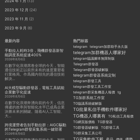
2024 年 1 月
(13)
2023 年 12 月
(24)
2023 年 11 月
(2)
2023 年 9 月
(6)
最新内容
熱門标簽
telegram
telegram加群助手永久版
手動拉人耗時3倍，飛機群發器新智
telegram加群機器人哪家好
能調度系統提速400%
telegram協議腳本無限制版
2026年8月6日
Telegram群發器
在數字化浪潮席卷全球的今天，智能
通信技術正以前所未有的速度重塑着
Telegram群發器破解版
行業格局。作爲國内領先的通信技術
telegram群發器系統定制
解決...
telegram群發工具
telegram群發工具工作室
AI大模型驅動群發器，電報工具賦能
企業數字化提速
telegram群采集機器人報價
tg
2026年8月6日
TG加群系統工作室
在數字化浪潮奔湧向前的今天，信息
TG協議系統破解版
傳遞的效率與智能化水平已成爲企業
TG批量私信手機軟件哪家好
決勝未來的關鍵。随着AI人工智能、
TG機器人哪裏有
大...
TG私信工具報價
TG群發器
TG網頁版價格
跨境運營者告别手動拉群：AIGC驅動
TG群發器破解版
TG群發工具
的Telegram群發采集系統一鍵部署
TG群采集工具公司
2026年8月6日
TG采集軟件下載
産品
優勢
價值
在數字化浪潮奔湧向前的今天，智能