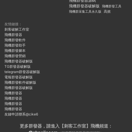
飛機群發器源碼
飛機群發器破解版
飛機群發工具
飛機群采集工具永久版
高效
友情鏈接：
刺客破解工作室
飛機群發器
飛機群發軟件
飛機群發助手
飛機群發腳本
飛機群發營銷
飛機群發器破解版
TG群發器破解版
telegram群發器破解版
電報群發器破解版
飛機群發軟件破解版
飛機群發器破解版
飛機群發器
飛機群發器
飛機群發器
飛機群發器
友鏈申請聯系@cike6
更多群發器，請進入【刺客工作室】
飛機頻道：