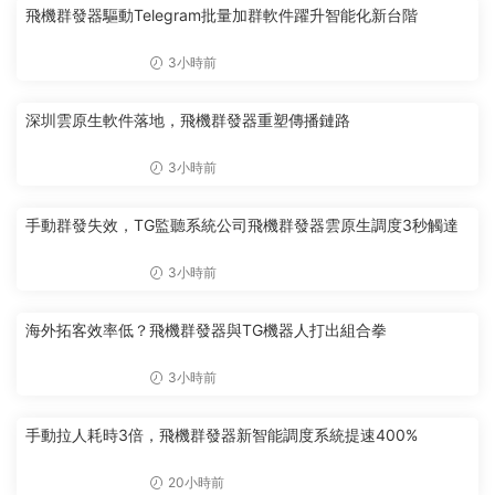
飛機群發器驅動Telegram批量加群軟件躍升智能化新台階
3小時前
深圳雲原生軟件落地，飛機群發器重塑傳播鏈路
3小時前
手動群發失效，TG監聽系統公司飛機群發器雲原生調度3秒觸達
3小時前
海外拓客效率低？飛機群發器與TG機器人打出組合拳
3小時前
手動拉人耗時3倍，飛機群發器新智能調度系統提速400%
20小時前