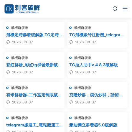
飛機群發器
飛機群發器
飛機定時群發破解版,TG定時群
TG飛機賬号注冊機_telegram
發,電報定時群發,telegram定
注冊機_電報飛機号注冊機破解
2026-08-07
2026-08-07
時群發
版
飛機群發器
飛機群發器
彩虹群發_彩虹tg群發最新破解
TG拉人助手v.4.8.3破解版
版
2026-08-07
2026-08-07
飛機群發器
飛機群發器
有米群發器-工作室定制版破解
克隆炒群，模仿炒群，話術炒
版
群，跟發炒群，自動炒群 破解
2026-08-07
2026-08-07
版 – 群發器 群發軟件 TG群發
器 飛機群發器 飛機群發軟件 電
飛機群發器
飛機群發器
報群發 telegram群發 克隆炒
群 炒群
telegram搬運工_電報搬運工_
豪迪獨立群發器5.0破解版
電報克隆_電報資源批量搬運