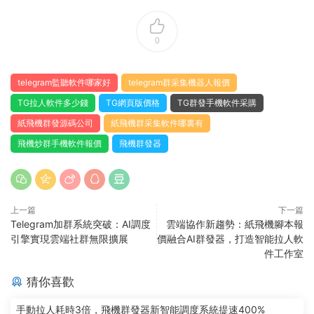
0
telegram監聽軟件哪家好
telegram群采集機器人報價
TG拉人軟件多少錢
TG網頁版價格
TG群發手機軟件采購
紙飛機群發源碼公司
紙飛機群采集軟件哪裏有
飛機炒群手機軟件報價
飛機群發器
上一篇
下一篇
Telegram加群系統突破：AI調度
雲端協作新趨勢：紙飛機腳本報
引擎實現雲端社群無限擴展
價融合AI群發器，打造智能拉人軟
件工作室
猜你喜歡
手動拉人耗時3倍，飛機群發器新智能調度系統提速400%