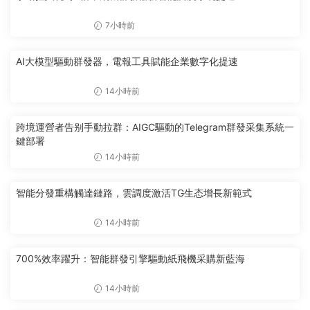
7小時前
AI大模型驅動群發器，電報工具賦能企業數字化提速
14小時前
跨境運營者告别手動拉群：AIGC驅動的Telegram群發采集系統一
鍵部署
14小時前
智能分發重構觸達鏈路，雲調度激活TG生态增長新範式
14小時前
700%效率躍升：智能群發引擎驅動紙飛機采購新藍海
14小時前