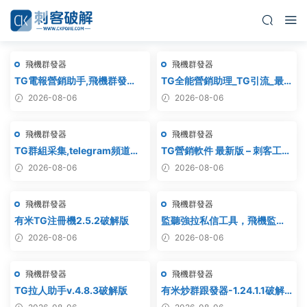
飛機群發器
飛機群發器
TG電報營銷助手,飛機群發
TG全能營銷助理_TG引流_最
器,TG群發器,群發器破解版,群
新破解版
2026-08-06
2026-08-06
發軟件,群發工具,群發協
議,Telegram群發器,電報群發,
飛機群發器
飛機群發器
協議軟件
TG群組采集,telegram頻道采
TG營銷軟件 最新版 – 刺客工作
集,電報群鏈接采集,飛機頻道鏈
室破解版
2026-08-06
2026-08-06
接采集,群組采集,頻道采集,群
鏈接采集,頻道鏈接采集,群采集
飛機群發器
飛機群發器
有米TG注冊機2.5.2破解版
監聽強拉私信工具，飛機監
聽，飛機監聽強拉，飛機監聽
2026-08-06
2026-08-06
自動拉人，破解版
飛機群發器
飛機群發器
TG拉人助手v.4.8.3破解版
有米炒群跟發器-1.24.1.1破解
版