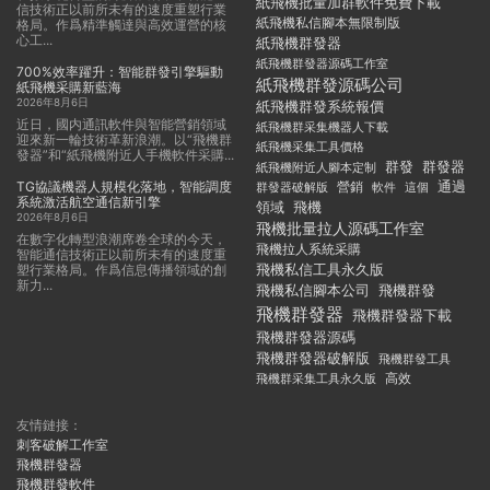
紙飛機批量加群軟件免費下載
信技術正以前所未有的速度重塑行業
紙飛機私信腳本無限制版
格局。作爲精準觸達與高效運營的核
心工...
紙飛機群發器
紙飛機群發器源碼工作室
700%效率躍升：智能群發引擎驅動
紙飛機群發源碼公司
紙飛機采購新藍海
2026年8月6日
紙飛機群發系統報價
近日，國内通訊軟件與智能營銷領域
紙飛機群采集機器人下載
迎來新一輪技術革新浪潮。以“飛機群
紙飛機采集工具價格
發器”和“紙飛機附近人手機軟件采購...
群發
群發器
紙飛機附近人腳本定制
TG協議機器人規模化落地，智能調度
通過
群發器破解版
營銷
這個
軟件
系統激活航空通信新引擎
領域
飛機
2026年8月6日
飛機批量拉人源碼工作室
在數字化轉型浪潮席卷全球的今天，
飛機拉人系統采購
智能通信技術正以前所未有的速度重
飛機私信工具永久版
塑行業格局。作爲信息傳播領域的創
新力...
飛機私信腳本公司
飛機群發
飛機群發器
飛機群發器下載
飛機群發器源碼
飛機群發器破解版
飛機群發工具
飛機群采集工具永久版
高效
友情鏈接：
刺客破解工作室
飛機群發器
飛機群發軟件