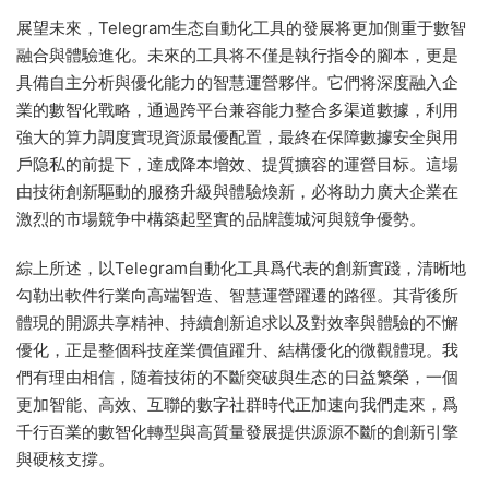
展望未來，Telegram生态自動化工具的發展将更加側重于數智
融合與體驗進化。未來的工具将不僅是執行指令的腳本，更是
具備自主分析與優化能力的智慧運營夥伴。它們将深度融入企
業的數智化戰略，通過跨平台兼容能力整合多渠道數據，利用
強大的算力調度實現資源最優配置，最終在保障數據安全與用
戶隐私的前提下，達成降本增效、提質擴容的運營目标。這場
由技術創新驅動的服務升級與體驗煥新，必将助力廣大企業在
激烈的市場競争中構築起堅實的品牌護城河與競争優勢。
綜上所述，以Telegram自動化工具爲代表的創新實踐，清晰地
勾勒出軟件行業向高端智造、智慧運營躍遷的路徑。其背後所
體現的開源共享精神、持續創新追求以及對效率與體驗的不懈
優化，正是整個科技産業價值躍升、結構優化的微觀體現。我
們有理由相信，随着技術的不斷突破與生态的日益繁榮，一個
更加智能、高效、互聯的數字社群時代正加速向我們走來，爲
千行百業的數智化轉型與高質量發展提供源源不斷的創新引擎
與硬核支撐。