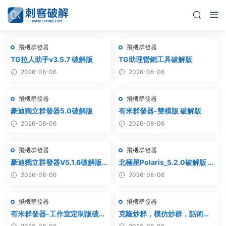
飛機群發器
飛機群發器
TG拉人助手v3.5.7 破解版
TG助理營銷工具破解版
2026-08-06
2026-08-06
飛機群發器
飛機群發器
豪迪獨立群發器5.0破解版
有米群發器-雙模版 破解版
2026-08-06
2026-08-06
飛機群發器
飛機群發器
豪迪獨立群發器V5.1.6破解版 –
北極星Polaris_5.2.0破解版 飛
飛機群發器,TG群發器,群發器
機群發器_TG群發軟件
2026-08-06
2026-08-06
破解版,群發軟件,群發工具,群
_Telegram群發工具_破解版
發協議,Telegram群發器,電報
飛機群發器
飛機群發器
群發,協議軟件
有米群發器-工作室定制版破解
克隆炒群，模仿炒群，話術炒
版
群，跟發炒群，自動炒群 破解