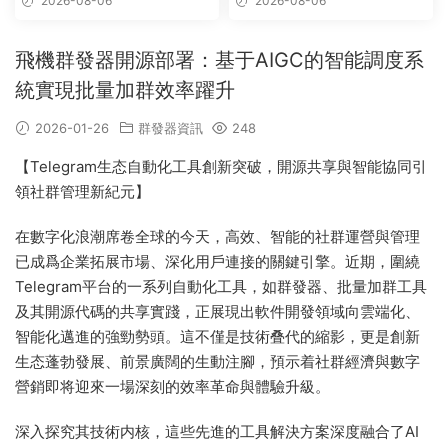
2026-08-06
2026-08-06
版 – 群發器 群發軟件 TG群發
器 飛機群發器 飛機群發軟件 電
報群發 telegram群發 克隆炒
飛機群發器開源部署：基于AIGC的智能調度系
群 炒群
統實現批量加群效率躍升
2026-01-26
群發器資訊
248
【Telegram生态自動化工具創新突破，開源共享與智能協同引
領社群管理新紀元】
在數字化浪潮席卷全球的今天，高效、智能的社群運營與管理
已成爲企業拓展市場、深化用戶連接的關鍵引擎。近期，圍繞
Telegram平台的一系列自動化工具，如群發器、批量加群工具
及其開源代碼的共享實踐，正展現出軟件開發領域向雲端化、
智能化邁進的強勁勢頭。這不僅是技術叠代的縮影，更是創新
生态蓬勃發展、前景廣闊的生動注腳，預示着社群經濟與數字
營銷即将迎來一場深刻的效率革命與體驗升級。
深入探究其技術内核，這些先進的工具解決方案深度融合了AI