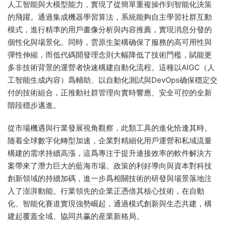
人工智能與大模型能力，實現了從簡單重複操作到智能化決策
的飛躍。通過集成機器學習算法，系統能夠自主學習社群互動
模式，進行精準的用戶畫像分析與内容推薦，實現消息分發的
個性化與場景化。同時，雲原生架構确保了服務的高可用性與
彈性伸縮，而低代碼開發理念則大幅降低了技術門檻，賦能更
多非技術背景的運營者快速構建自動化流程。這種以AIGC（人
工智能生成内容）爲輔助、以自動化測試與DevOps确保穩定交
付的技術組合，正推動社群管理向實時響應、安全可控的全新
階段穩步邁進。
從市場機遇與行業發展視角觀察，此類工具的進化恰逢其時。
随着全球數字化轉型加速，企業對精細化用戶運營和私域流量
構建的需求持續高漲，這爲專注于提升連接效率的軟件解決方
案帶來了潛力巨大的藍海市場。政策的利好導向與資本對科技
創新領域的持續加碼，進一步爲相關技術的研發與場景落地注
入了澎湃動能。行業領先的企業正憑借其核心技術，在自動
化、智能化賽道實現強勢崛起，通過模式創新與生态共建，構
建起覆蓋全域、協同共赢的産業新格局。