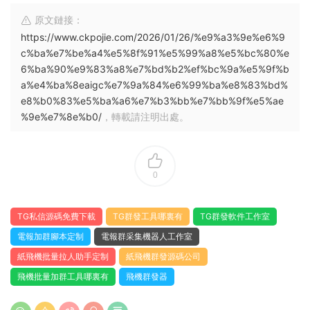
原文鏈接：
https://www.ckpojie.com/2026/01/26/%e9%a3%9e%e6%9
c%ba%e7%be%a4%e5%8f%91%e5%99%a8%e5%bc%80%e
6%ba%90%e9%83%a8%e7%bd%b2%ef%bc%9a%e5%9f%b
a%e4%ba%8eaigc%e7%9a%84%e6%99%ba%e8%83%bd%
e8%b0%83%e5%ba%a6%e7%b3%bb%e7%bb%9f%e5%ae
%9e%e7%8e%b0/
，轉載請注明出處。
0
TG私信源碼免費下載
TG群發工具哪裏有
TG群發軟件工作室
電報加群腳本定制
電報群采集機器人工作室
紙飛機批量拉人助手定制
紙飛機群發源碼公司
飛機批量加群工具哪裏有
飛機群發器