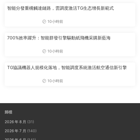
智能分發重構觸達鏈路，雲調度激活TG生态增長新範式
10小時前
700%效率躍升：智能群發引擎驅動紙飛機采購新藍海
10小時前
TG協議機器人規模化落地，智能調度系統激活航空通信新引擎
10小時前
歸檔
2026 年 8 月
(31)
2026 年 7 月
(140)
2026 年 6 月
(141)