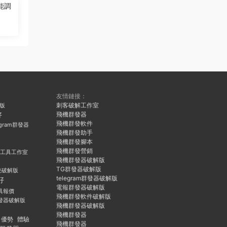
能調
友情鏈接：
刺客破解工作室
久版
飛機群發器
好
飛機群發軟件
egram群發器
飛機群發助手
飛機群發腳本
飛機群發營銷
群發工具工作室
飛機群發器破解版
TG群發器破解版
統破解版
telegram群發器破解版
好
電報群發器破解版
具報價
飛機群發軟件破解版
發器破解版
飛機群發器破解版
飛機群發器
優勢
體驗
飛機群發器