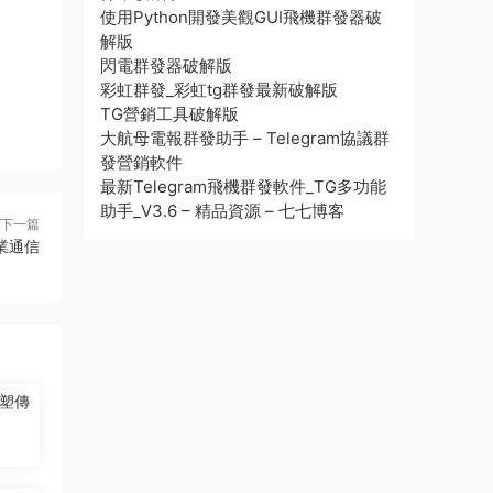
使用Python開發美觀GUI飛機群發器破
解版
閃電群發器破解版
彩虹群發_彩虹tg群發最新破解版
TG營銷工具破解版
大航母電報群發助手 – Telegram協議群
發營銷軟件
最新Telegram飛機群發軟件_TG多功能
助手_V3.6 – 精品資源 – 七七博客
下一篇
業通信
塑傳