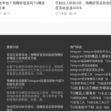
效率低？飛機群發器與TG機器
手動拉人耗時3倍，飛機群發器新智
合拳
度系統提速400%
前
11
1天前
19
最新内容
熱門标簽
telegram
telegram加群助手永
雲原生架構落地：飛機群發器賦能紙飛機炒
telegram加群機器人哪家
群機器人報價體系升級
Tel
telegram協議腳本無限制版
2026年8月7日
Telegram群發器破解版
在數字化轉型浪潮奔湧向前的今天，智能通
telegram群發器系統定制
信技術與自動化交互方案正以前所未有的速
度重塑企業運營格局。作爲...
telegram群發工具
telegram
telegram群采集機器人報價
tg
飛機群發器驅動Telegram批量加群軟件躍升
TG加群系統工作室
TG協議系
智能化新台階
TG批量私信手機軟件哪家
2026年8月7日
随着數字化轉型浪潮的深入推進，即時通訊
TG機器人哪裏有
TG私信工
領域的創新應用持續湧現，爲行業帶來了蓬
TG群發器
TG群
TG網頁版價格
勃發展的新動能。近期，圍...
TG群發工具
TG群采集工具公司
深圳雲原生軟件落地，飛機群發器重塑傳播
TG采集軟件下載
産品
價值
鏈路