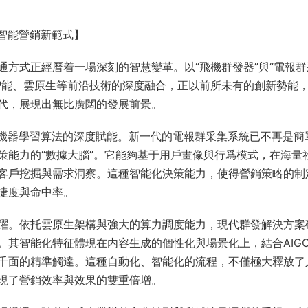
智能營銷新範式】
方式正經曆着一場深刻的智慧變革。以“飛機群發器”與“電報群
智能、雲原生等前沿技術的深度融合，正以前所未有的創新勢能
代，展現出無比廣闊的發展前景。
與機器學習算法的深度賦能。新一代的電報群采集系統已不再是簡
策能力的“數據大腦”。它能夠基于用戶畫像與行爲模式，在海量
客戶挖掘與需求洞察。這種智能化決策能力，使得營銷策略的制
捷度與命中率。
躍。依托雲原生架構與強大的算力調度能力，現代群發解決方案
。其智能化特征體現在内容生成的個性化與場景化上，結合AIG
千面的精準觸達。這種自動化、智能化的流程，不僅極大釋放了
現了營銷效率與效果的雙重倍增。