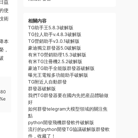
日益
的使
技術
相關内容
TG助手王5.8.3破解版
TG拉人助手v.4.8.3破解版
降本
TG營銷助手v3.0.1破解版
豪迪獨立群發器5.0破解版
榮，
有米TG營銷助理1.5.3破解版
破
有米TG注冊機2.5.2破解版
豪迪TG助手全能版群發器破解版
曝光王電報多功能助手破解版
TG附近人自動群發
群發器破解版
%80
我們TG群發器要在國内先把産品體驗做
%e
好
如何群發telegram大模型領域的關注焦
點
python開發飛機群發軟件破解版
流行的python開發TG協議破解版群發軟
件，收藏了！