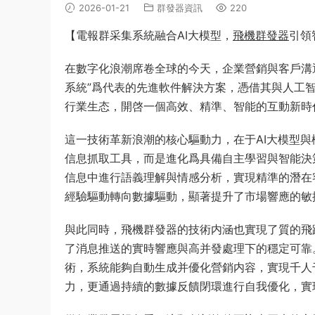
2026-01-21
群發器資訊
220
【電報群采集系統融合AI大模型，
飛機群發器
引領
在數字化浪潮席卷全球的今天，企業營銷與客戶溝通
系統”爲代表的先進軟件解決方案，憑借其與人工
行業生态，開啓一個高效、精準、智能的互動新時
這一技術革新浪潮的核心驅動力，在于AI大模型
信息抓取工具，而是進化爲具備自主學習與智能決
信息中進行語義理解與情感分析，實現精準的潛在
經驗驅動轉向數據驅動，顯著提升了市場響應的敏
與此同時，飛機群發器的技術内涵也實現了質的飛
了消息推送的實時響應與高并發處理下的穩定可靠
術，系統能夠自動生成并優化營銷内容，實現千人
力，更通過持續的數據反饋閉環進行自我優化，實