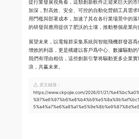
從行業發展視角看，這類創新軟件正迎來巨大的市
加深，對高效、安全、可控的自動化營銷工具需求
用門檻與部署成本，加速了其在各行業場景中的落
的研發與應用提供了肥沃的土壤，推動整個産業向
展望未來，以電報群采集系統與智能飛機群發器爲
增效的利器，更是構建以客戶爲中心、數據驅動的
我們有理由相信，這些創新引擎将驅動更多企業實
浪，共赢未來。
原文鏈接：
https://www.ckpojie.com/2026/01/21/%e4%b
%97%e6%97%b6%e8%b4%b9%e5%8a%9b%ef%bc%
5%a4%a7%e6%a8%a1%e5%9e%8b%e9%87%8d%e5