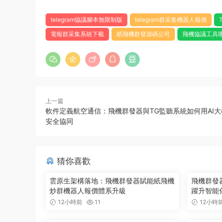
telegram協議腳本無限制版
telegram群采集機器人報價
電報群采集系統下載
紙飛機群發源碼公司
飛機協議工具
上一篇
軟件定義航空通信：飛機群發器與TG監聽系統如何用AI
安全協同
猜你喜歡
雲原生架構落地：飛機群發器賦能紙飛機
飛機群發器
炒群機器人報價體系升級
躍升智能
12小時前
11
12小時