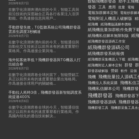
餘貓飛機群發器
助手王飛機
2026年8月7日
發器
工具
應用
批量
電報
在數字化浪潮奔湧向前的今天，智能工具與
電報加群腳本定制
電報炒群腳
前沿技術的深度融合正爲各行各業注入澎湃
動能。作爲連接信息與用戶...
電報附近人機器人破解版
精
紙飛機
紙飛機協議腳本價格
手動群發失效，TG監聽系統公司飛機群發器
紙飛機批量加群軟件免費下
雲原生調度3秒觸達
紙
紙飛機私信腳本無限制版
2026年8月7日
紙飛機群發器源碼工作室
在數字化浪潮奔湧向前的今天，智能通信與
自動化交互技術正以前所未有的速度重塑行
紙飛機群發源碼公司
業格局。作爲連接企業與海...
紙飛機群發系統報價
紙飛機群采集機器人下載
紙飛機
海外拓客效率低？飛機群發器與TG機器人打
出組合拳
群發
群
紙飛機附近人腳本定制
2026年8月7日
群發器破解版
營銷
這個
軟件
在數字化浪潮席卷全球的當下，智能營銷工
飛機批量拉人源碼工
飛機
具正以前所未有的速度重塑企業出海格局。
飛機私信
飛機拉人系統采購
作爲連接全球用戶的關鍵橋...
飛機私信腳本公司
飛機群發
手動拉人耗時3倍，飛機群發器新智能調度系
飛機群發器
飛機群發器
統提速400%
2026年8月6日
飛機群發器
飛機群發器源碼
在數字化浪潮席卷全球的今天，智能通信技
飛機群發工具
飛機群采集工具永
術正以前所未有的速度重塑着行業格局。作
爲國内領先的通信技術解決...