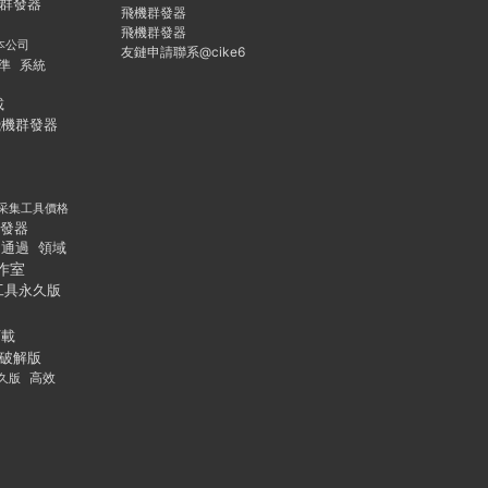
群發器
飛機群發器
飛機群發器
本公司
友鏈申請聯系@cike6
準
系統
載
飛機群發器
采集工具價格
發器
通過
領域
作室
工具永久版
下載
破解版
久版
高效