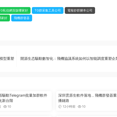
TG私信網頁版哪家好
TG群采集工具公司
電報炒群腳本公司
哪家好
飛機群發器
大模型重塑
開源生态驅動數智化：飛機協議系統如何以智能調度重塑企
驅動Telegram批量加群軟件
深圳雲原生軟件落地，飛機群發器重
化新台階
播鏈路
前
10
12小時前
10