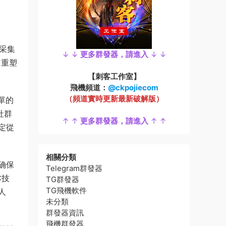
采集
↓ ↓
更多群發器，請進入
↓ ↓
，重塑
【刺客工作室】
飛機頻道：
@ckpojiecom
（頻道實時更新最新破解版）
單的
社群
↑ ↑
更多群發器，請進入
↑ ↑
定從
相關分類
确保
Telegram群發器
C技
TG群發器
TG飛機軟件
人
未分類
群發器資訊
飛機群發器