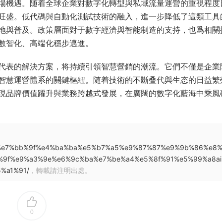
場機遇。随着全球企業對數字化轉型與私域流量運營的重視程度
旺盛。低代碼與自動化測試技術的融入，進一步降低了這類工具
地與普及。政策層面對于數字經濟與智能制造的支持，也爲相關
數智化、高端化穩步邁進。
代表的解決方案，将持續引領智慧營銷的潮流。它們不僅是企業
智慧運營體系的關鍵樞紐。随着技術的不斷叠代與生态的日益繁
現品牌價值躍升與業務跨越式發展，在廣闊的數字化藍海中乘風
c%a0%e7%bb%9f%e4%ba%ba%e5%b7%a5%e9%87%87%e9%9b%86%e8
9f%e9%a3%9e%e6%9c%ba%e7%be%a4%e5%8f%91%e5%99%a8ai
%a1%91/
，轉載請注明出處。
0