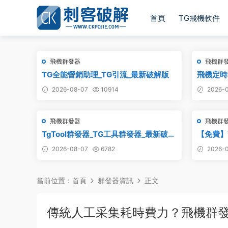
首頁
TG飛機軟件
飛機群發器
飛機群
TG全能營銷助理_TG引流_最新破解版
飛機定時
定時群發,
2026-08-07
10914
2026-0
飛機群發器
飛機群
TgTool群發器_TG工具群發器_最新破解
【免費】
版
集軟件_電
2026-08-07
6782
2026-0
集
當前位置：
首頁
群發器資訊
正文
傳統人工采集耗時費力？飛機群發