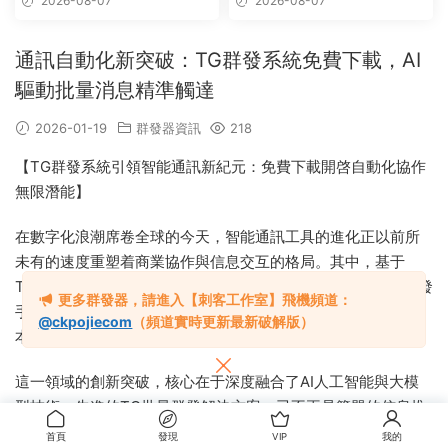
2026-08-07
2026-08-07
通訊自動化新突破：TG群發系統免費下載，AI
驅動批量消息精準觸達
2026-01-19
群發器資訊
218
【TG群發系統引領智能通訊新紀元：免費下載開啓自動化協作
無限潛能】
在數字化浪潮席卷全球的今天，智能通訊工具的進化正以前所
未有的速度重塑着商業協作與信息交互的格局。其中，基于
Telegram平台的TG群發系統及其衍生的
飛機群發器
、批量群發
更多群發器，請進入【刺客工作室】飛機頻道：
手機軟件，正憑借其前沿的智能化與自動化特性，成爲企業降
@ckpojiecom
（頻道實時更新最新破解版）
本增效、開拓市場的創新引擎，展現出蓬勃發展的廣闊前景。
這一領域的創新突破，核心在于深度融合了AI人工智能與大模
型技術。先進的TG批量群發解決方案，已不再是簡單的信息推
送工具，而是演變爲具備自主學習與智能決策能力的智慧運營
首頁
發現
VIP
我的