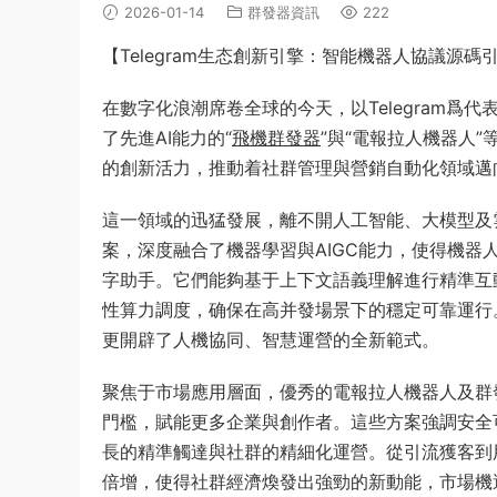
2026-01-14
群發器資訊
222
【Telegram生态創新引擎：智能機器人協議源
在數字化浪潮席卷全球的今天，以Telegram
了先進AI能力的“
飛機群發器
”與“電報拉人機器人
的創新活力，推動着社群管理與營銷自動化領域邁
這一領域的迅猛發展，離不開人工智能、大模型及
案，深度融合了機器學習與AIGC能力，使得機
字助手。它們能夠基于上下文語義理解進行精準互
性算力調度，确保在高并發場景下的穩定可靠運行
更開辟了人機協同、智慧運營的全新範式。
聚焦于市場應用層面，優秀的電報拉人機器人及群
門檻，賦能更多企業與創作者。這些方案強調安全
長的精準觸達與社群的精細化運營。從引流獲客到
倍增，使得社群經濟煥發出強勁的新動能，市場機