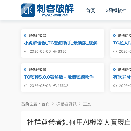
首頁
TG飛機軟件
飛機群發器
飛機群
小虎群發器_TG營銷助手_最新版_破解
TG拉人助
版_永久版
2026-08-06
8380
2026-0
飛機群發器
飛機群
TG監控5.0.0破解版 – 飛機監聽軟件
有米群發
2026-08-06
15532
2026-0
當前位置：
首頁
群發器資訊
正文
社群運營者如何用AI機器人實現