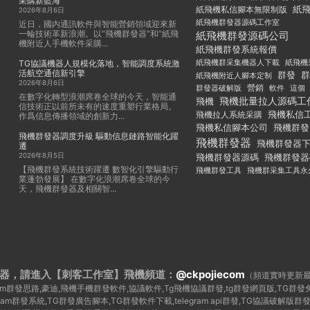
采購新藍海
紙
紙飛機私信腳本無限制版
2026年8月6日
紙飛機群發器源碼工作室
近日，國内通訊軟件與智能營銷領域迎來新
一輪技術革新浪潮。以“飛機群發器”和“紙飛
紙飛機群發源碼公司
機附近人手機軟件采購...
紙飛機群發系統報價
紙飛機群采集機器人下載
紙飛機
TG協議機器人規模化落地，智能調度系統激
活航空通信新引擎
群發
群
紙飛機附近人腳本定制
2026年8月6日
群發器破解版
營銷
這個
軟件
在數字化轉型浪潮席卷全球的今天，智能通
飛機批量拉人源碼工
飛機
信技術正以前所未有的速度重塑行業格局。
飛機私信
飛機拉人系統采購
作爲信息傳播領域的創新力...
飛機私信腳本公司
飛機群發
飛機群發器調度升級 驅動信息鏈路智能化躍
飛機群發器
飛機群發器
遷
2026年8月5日
飛機群發器
飛機群發器源碼
【飛機群發系統技術躍遷 數智化引擎驅動行
飛機群發工具
飛機群采集工具永
業蓬勃發展】 在數字化浪潮席卷全球的今
天，飛機群發器及相關智...
器，請進入【刺客工作室】
飛機頻道：
@ckpojiecom
（頻道實時更新
legram群發思路,豪迪,飛機手機群發軟件,協議軟件,Tg飛機協議群發,tg群發網頁版,TG
egram群發系統,TG群發廣告腳本,TG群發軟件下載,telegram api群發,TG協議