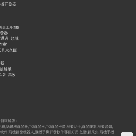
飛機群發器
采集工具價格
發器
通過
領域
作室
工具永久版
下載
破解版
久版
高效
最新破解版）
群發免費,紙飛機群發器,TG群發王,TG群發推廣,群發助手,群發腳本,群發營銷,
破解版群發軟件,飛機群發機器人,飛機手機群發軟件哪個好用,監聽,群采集,飛機手機