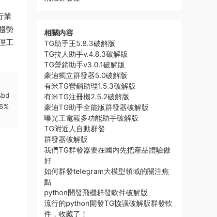
行業
趨勢
相關内容
理工
TG助手王5.8.3破解版
TG拉人助手v.4.8.3破解版
TG營銷助手v3.0.1破解版
豪迪獨立群發器5.0破解版
有米TG營銷助理1.5.3破解版
%bd
有米TG注冊機2.5.2破解版
6%
豪迪TG助手全能版群發器破解版
曝光王電報多功能助手破解版
TG附近人自動群發
群發器破解版
我們TG群發器要在國内先把産品體驗做
好
如何群發telegram大模型領域的關注焦
點
python開發飛機群發軟件破解版
流行的python開發TG協議破解版群發軟
件，收藏了！