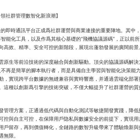
碼引領社群管理數智化新浪潮】
爲代表的即時通訊平台正成爲社群運營與商業連接的重要陣地。其中
”等智能化工具，以及作爲其核心基礎的“飛機協議源碼”，正以前
向高效、精準、安全可控的新階段，展現出蓬勃發展的廣闊前景
雲原生等前沿技術的深度融合與創新驅動。頂尖的協議源碼解決
器人不再是簡單的腳本執行者，而是具備自主學習與智能化決策能
動，實現跨平台數據的無縫兼容與實時響應，并通過雲端化部署
。這種以創新爲引擎的技術突破，不僅大幅提升了社群運營的質
發管理方案，正通過低代碼與自動化測試等敏捷開發實踐，降低
可控與自主可控，在保障用戶隐私與數據安全的前提下，實現用
用戶留存，再到價值轉化，全鏈路的數智升級帶來了體驗煥新與
遇無限。