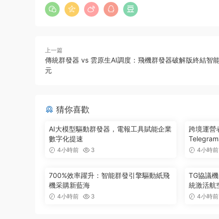
上一篇
傳統群發器 vs 雲原生AI調度：飛機群發器破解版終結智
元
猜你喜歡
AI大模型驅動群發器，電報工具賦能企業
跨境運營
數字化提速
Teleg
4小時前
3
4小時前
700%效率躍升：智能群發引擎驅動紙飛
TG協議
機采購新藍海
統激活航
4小時前
3
4小時前