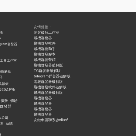
友情鏈接：
刺客破解工作室
久版
飛機群發器
好
飛機群發軟件
egram群發器
飛機群發助手
飛機群發腳本
飛機群發營銷
群發工具工作室
飛機群發器破解版
TG群發器破解版
統破解版
telegram群發器破解版
好
電報群發器破解版
具報價
飛機群發軟件破解版
發器破解版
飛機群發器破解版
飛機群發器
優勢
體驗
飛機群發器
群發器
飛機群發器
飛機群發器
本公司
友鏈申請聯系@cike6
準
系統
載