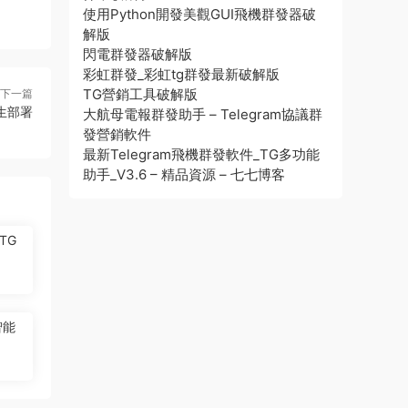
使用Python開發美觀GUI飛機群發器破
解版
閃電群發器破解版
彩虹群發_彩虹tg群發最新破解版
TG營銷工具破解版
下一篇
生部署
大航母電報群發助手 – Telegram協議群
發營銷軟件
最新Telegram飛機群發軟件_TG多功能
助手_V3.6 – 精品資源 – 七七博客
TG
智能