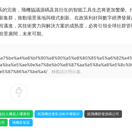
體系的完善，飛機協議源碼及其衍生的智能工具生态将更加繁榮。
新集群，推動場景落地與模式創新。在政策利好與數字經濟發展
程邁進，其技術實力與解決方案的成熟度，必将引領全球社群管
前景廣闊，未來可期。
4%be%e7%be%a4%e8%bf%90%e8%90%a5%e8%80%85%e5%a6%82%e4
ba%ba%e5%ae%9e%e7%8e%b0%e8%87%aa%e5%8a%a8%e5%8c%9
e5%87%86%e7%be%a4/
，轉載請注明出處。
0
報拉人機器人哪裏有
紙飛機批量私信軟件哪家好
紙飛機群發源碼公司
公司
飛機群發器