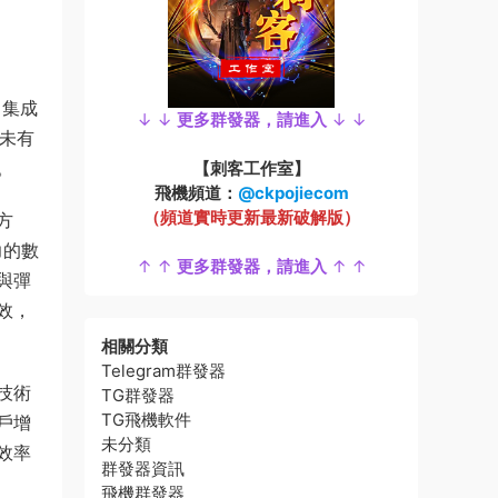
，集成
↓ ↓
更多群發器，請進入
↓ ↓
所未有
。
【刺客工作室】
飛機頻道：
@ckpojiecom
（頻道實時更新最新破解版）
方
力的數
↑ ↑
更多群發器，請進入
↑ ↑
與彈
效，
相關分類
Telegram群發器
技術
TG群發器
TG飛機軟件
戶增
未分類
效率
群發器資訊
飛機群發器