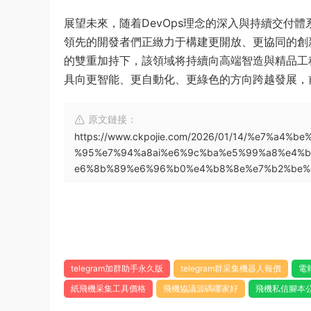
展望未來，随着DevOps理念的深入與持續交付
領先的開發者們正緻力于構建更開放、更協同的創
的雙重加持下，該領域将持續向高端智造與精品工
具向更智能、更自動化、更綠色的方向跨越發展，
原文鏈接：
https://www.ckpojie.com/2026/01/14/%e7%a
%95%e7%94%a8ai%e6%9c%ba%e5%99%a8%e4%
e6%8b%89%e6%96%b0%e4%b8%8e%e7%b2%be%
telegram加群助手永久版
telegram群采集機器人報價
電
紙飛機采集工具價格
飛機協議源碼哪家好
飛機私信腳本