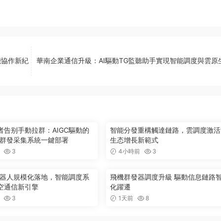
能協作新紀
華南企業通信升級：AI驅動TG監聽助手實現智能調度與雲原
者告别手動拉群：AIGC驅動的
智能分發重構觸達鏈路，雲調度激活
ram群發采集系統一鍵部署
生态增長新範式
3
4小時前
3
機器人規模化落地，智能調度系
飛機群發器調度升級 驅動信息鏈路
空通信新引擎
化躍遷
3
1天前
8