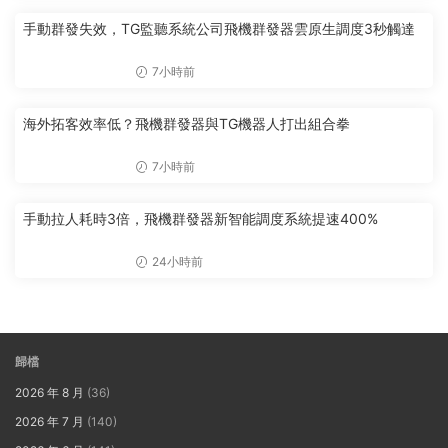
手動群發失效，TG監聽系統公司飛機群發器雲原生調度3秒觸達
7小時前
海外拓客效率低？飛機群發器與TG機器人打出組合拳
7小時前
手動拉人耗時3倍，飛機群發器新智能調度系統提速400%
24小時前
歸檔
2026 年 8 月
(36)
2026 年 7 月
(140)