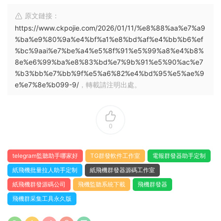
原文鏈接：
https://www.ckpojie.com/2026/01/11/%e8%88%aa%e7%a9
%ba%e9%80%9a%e4%bf%a1%e8%bd%af%e4%bb%b6%ef
%bc%9aai%e7%be%a4%e5%8f%91%e5%99%a8%e4%b8%
8e%e6%99%ba%e8%83%bd%e7%9b%91%e5%90%ac%e7
%b3%bb%e7%bb%9f%e5%a6%82%e4%bd%95%e5%ae%9
e%e7%8e%b099-9/
，轉載請注明出處。
0
telegram監聽助手哪家好
TG群發軟件工作室
電報群發器助手定制
紙飛機批量拉人助手定制
紙飛機群發器源碼工作室
紙飛機群發源碼公司
飛機監聽系統下載
飛機群發器
飛機群采集工具永久版