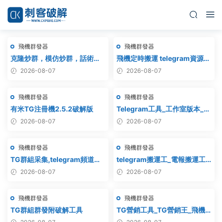
飛機群發器
飛機群發器
克隆炒群，模仿炒群，話術炒
飛機定時搬運 telegram資源搬
群，跟發炒群，自動炒群 破解
運 TG頻道搬運 電報頻道克隆
2026-08-07
2026-08-07
版 – 群發器 群發軟件 TG群發
器 飛機群發器 飛機群發軟件 電
飛機群發器
飛機群發器
報群發 telegram群發 克隆炒
群 炒群
有米TG注冊機2.5.2破解版
Telegram工具_工作室版本_飛
機群發器_最新破解版
2026-08-07
2026-08-07
飛機群發器
飛機群發器
TG群組采集,telegram頻道采
telegram搬運工_電報搬運工_
集,電報群鏈接采集,飛機頻道鏈
電報克隆_電報資源批量搬運
2026-08-07
2026-08-07
接采集,群組采集,頻道采集,群
鏈接采集,頻道鏈接采集,群采集
飛機群發器
飛機群發器
TG群組群發附破解工具
TG營銷工具_TG營銷王_飛機
營銷王_破解版