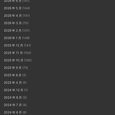
2026 年 6 月
(141)
2026 年 5 月
(144)
2026 年 4 月
(141)
2026 年 3 月
(70)
2026 年 2 月
(131)
2026 年 1 月
(148)
2025 年 12 月
(141)
2025 年 11 月
(153)
2025 年 10 月
(150)
2025 年 9 月
(75)
2025 年 8 月
(2)
2025 年 4 月
(5)
2024 年 12 月
(1)
2024 年 8 月
(3)
2024 年 7 月
(4)
2024 年 6 月
(6)