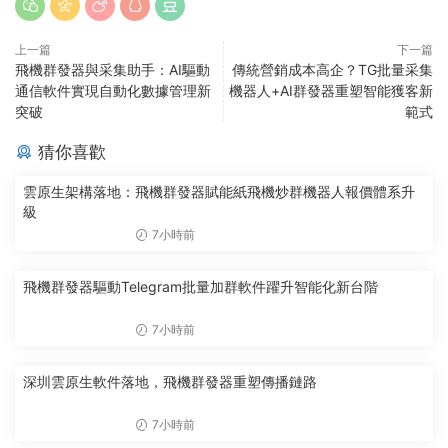
上一篇
下一篇
飛機群發器與采集助手：AI驅動
傳統營銷成本高企？TG批量采集
通信軟件實現自動化數據管理新
機器人+AI群發器重塑智能獲客新
突破
範式
猜你喜歡
雲原生架構落地：飛機群發器賦能紙飛機炒群機器人報價體系升
級
7小時前
飛機群發器驅動Telegram批量加群軟件躍升智能化新台階
7小時前
深圳雲原生軟件落地，飛機群發器重塑傳播鏈路
7小時前