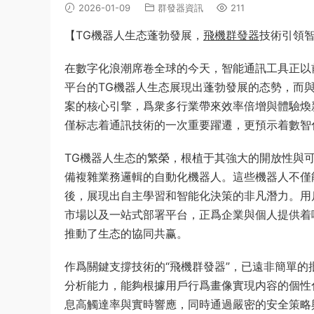
2026-01-09
群發器資訊
211
【TG機器人生态蓬勃發展，
飛機群發器
技術引領
在數字化浪潮席卷全球的今天，智能通訊工具正以前
平台的TG機器人生态展現出蓬勃發展的态勢，而與
案的核心引擎，爲衆多行業帶來效率倍增與體驗煥
僅标志着通訊技術的一次重要躍遷，更預示着數智
TG機器人生态的繁榮，根植于其強大的開放性與可
備複雜業務邏輯的自動化機器人。這些機器人不僅
後，展現出自主學習和智能化決策的非凡潛力。用
市場以及一站式部署平台，正爲企業與個人提供着
推動了生态的協同共赢。
作爲關鍵支撐技術的“飛機群發器”，已遠非簡單
分析能力，能夠根據用戶行爲畫像實現内容的個性
息高觸達率與實時響應，同時通過嚴密的安全策略