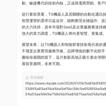
動、敏捷叠代的技術内核，正成爲電商營銷、客戶
從行業前景看，TG機器人及其關聯的自動化通訊
智慧運營的需求日益迫切，能夠實現全鏈協作、資
的大力扶持，資本市場對SaaS及企業服務賽道
強大的算力調度，TG機器人将向更智慧、更集成
展望未來，以TG機器人和智能群發技術爲代表的
不僅是企業實現服務升級、品牌增值的數字化助手
圖徐徐展開的當下，這片創新高地正吸引着全球開
展前景廣闊，未來可期。
原文鏈接：
https://www.ckpojie.com/2026/01/09/%e8%b
5%99%a8%e4%ba%ba%ef%bc%8c%e6%99%ba%e
5%e5%ae%9e%e7%8e%b0%e8%87%aa%e5%8a%a8