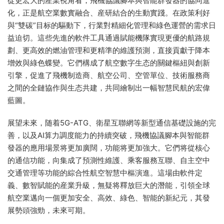
從更宏大的産業視角看，飛機協議腳本與智能群發器的協同進
化，正是航空業數實融合、産研結合的生動實踐。在政策利好
與“雙碳”目标的驅動下，行業對精細化管理和綠色運營的需求日
益迫切。這些先進的軟件工具通過賦能機隊實現更優的航路規
劃、更高效的燃油管理和更精準的維護預測，直接貢獻于降本
增效與綠色蝶變。它們構成了航空數字生态的關鍵樞紐與創新
引擎，促進了飛機制造商、航空公司、空管單位、技術服務商
之間的全鏈協作與生态共建，共同繪制出一幅智慧民航的宏偉
藍圖。
展望未來，随着5G-ATG、衛星互聯網等新型通信基礎設施的完
善，以及AI算力調度能力的持續突破，飛機協議腳本與智能群
發器的應用場景将更加廣闊，功能将更加強大。它們将從核心
的通信功能，向集成了預測性維護、乘客服務互聯、自主空中
交通管理等功能的綜合性航空智慧中樞演進。這場由軟件定
義、數智賦能的産業升級，無疑将釋放巨大的潛能，引領全球
航空業邁向一個更加安全、高效、綠色、智能的新紀元，其發
展勢頭強勁，未來可期。