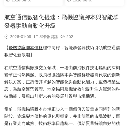
2026-08-07
2026-08-07
航空通信數智化提速：飛機協議腳本與智能群
發器驅動自動化升級
2026-01-09
群發器資訊
202
【
飛機協議腳本價格
穩中向好，智能群發器技術引領航空通信
數智化新浪潮】
在航空通信與數據交互領域，一場由前沿軟件技術驅動的深刻
變革正悄然興起。以飛機協議腳本與智能群發器爲代表的創新
解決方案，正憑借其卓越的智能化與自動化能力，重塑行業生
态，爲航空運營管理、地空協同及機隊效能提升注入澎湃的科
技動能，展現出前所未有的發展前景與市場機遇。
當前，飛機協議腳本市場正步入一個價值與質量協同躍升的新
階段。協議腳本價格的優化與穩定，并非簡單的市場波動，而
是行業走向成熟、技術标準日趨統一、供給質量持續向好的積