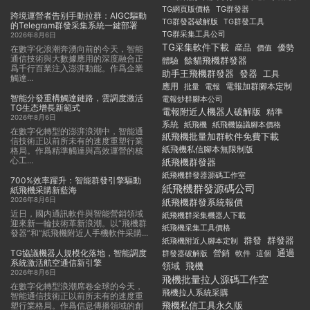
TG群發器
TG網頁版價格
跨境運營者告别手動拉群：AIGC驅動
TG群發器破解版
TG群發工具
的Telegram群發采集系統一鍵部署
TG群采集工具公司
2026年8月6日
TG采集軟件下載
産品
優勢
價值
在數字化浪潮奔湧向前的今天，智能
通信技術與大數據應用的深度融合正
餘貓飛機群發器
體驗
爲千行百業注入澎湃動能。作爲企業
助手王飛機群發器
發器
工具
觸達...
應用
電報加群腳本定制
批量
電報
智能分發重構觸達鏈路，雲調度激活
電報炒群腳本公司
TG生态增長新範式
電報附近人機器人破解版
精準
2026年8月6日
系統
紙飛機
紙飛機協議腳本價格
在數字化轉型的澎湃浪潮中，智能通
紙飛機批量加群軟件免費下載
信技術正以前所未有的速度重塑行業
紙飛機私信腳本無限制版
格局。作爲精準觸達與高效運營的核
心工...
紙飛機群發器
紙飛機群發器源碼工作室
700%效率躍升：智能群發引擎驅動
紙飛機群發源碼公司
紙飛機采購新藍海
2026年8月6日
紙飛機群發系統報價
近日，國内通訊軟件與智能營銷領域
紙飛機群采集機器人下載
迎來新一輪技術革新浪潮。以“飛機群
紙飛機采集工具價格
發器”和“紙飛機附近人手機軟件采購...
群發
群發器
紙飛機附近人腳本定制
TG協議機器人規模化落地，智能調度
通過
群發器破解版
營銷
這個
軟件
系統激活航空通信新引擎
領域
飛機
2026年8月6日
飛機批量拉人源碼工作室
在數字化轉型浪潮席卷全球的今天，
飛機拉人系統采購
智能通信技術正以前所未有的速度重
飛機私信工具永久版
塑行業格局。作爲信息傳播領域的創