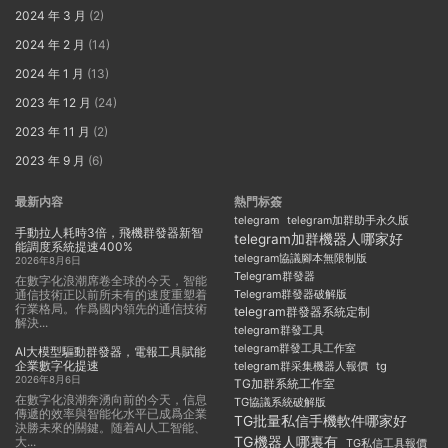
2024 年 3 月
(2)
2024 年 2 月
(14)
2024 年 1 月
(13)
2023 年 12 月
(24)
2023 年 11 月
(2)
2023 年 9 月
(6)
最新内容
熱門标簽
telegram
telegram加群助手永久版
手動拉人耗時3倍，飛機群發器新智
telegram加群機器人哪家好
能調度系統提速400%
telegram協議腳本無限制版
2026年8月6日
Telegram群發器
在數字化浪潮席卷全球的今天，智能
通信技術正以前所未有的速度重塑着
Telegram群發器破解版
行業格局。作爲國内領先的通信技術
telegram群發器系統定制
解決...
telegram群發工具
telegram群發工具工作室
AI大模型驅動群發器，電報工具賦能
企業數字化提速
telegram群采集機器人報價
tg
2026年8月6日
TG加群系統工作室
在數字化浪潮奔湧向前的今天，信息
TG協議系統破解版
傳遞的效率與智能化水平已成爲企業
TG批量私信手機軟件哪家好
決勝未來的關鍵。随着AI人工智能、
TG機器人哪裏有
大...
TG私信工具報價