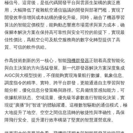
極信号。這背後，是低代碼開發平台與雲原生架構的廣泛應
用，大幅降低了複雜航空通信協議的開發與部署門檻，實現了
開發效率倍增與成本結構的優化升級。同時，融合了機器學習
算法的智能定價模型，能夠動态響應市場需求與算力成本，确
保腳本解決方案在保持高可靠性與安全可控的前提下，實現最
佳性價比，爲航空公司及航空服務商的數字化轉型提供了高
質、可信的軟件供給。
作爲技術創新的另一核心，智能
飛機群發器
正朝着高度智能化
與自主決策的方向迅猛發展。新一代群發器解決方案深度集成
AIGC與大模型技術，不僅能夠實現海量航行數據、氣象信息、
調度指令的精準、實時、跨平台群發，更能通過自主學習與智
能分析，優化信息分發策略與路徑。它具備情景感知能力，可
依據航班狀态、空域流量、優先級等參數進行智能化決策，實
現從“廣播”到“智達”的體驗躍遷。這種數智驅動的通信模式，極
大地提升了地空、空空之間信息流轉的敏捷性與準确性，爲保
障飛行安全、提升運行效率構築了堅實的智慧運營底座。