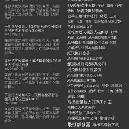
2026年8月7日
TG采集軟件下載
産品
優勢
價值
在數字化浪潮奔湧向前的今天，智能
工具與前沿技術的深度融合正爲各行
餘貓飛機群發器
體驗
各業注入澎湃動能。作爲連接信息與
助手王飛機群發器
發器
工具
用戶...
應用
電報加群腳本定制
批量
電報
手動群發失效，TG監聽系統公司飛機
電報炒群腳本公司
群發器雲原生調度3秒觸達
電報附近人機器人破解版
精準
2026年8月7日
系統
紙飛機
紙飛機協議腳本價格
在數字化浪潮奔湧向前的今天，智能
紙飛機批量加群軟件免費下載
通信與自動化交互技術正以前所未有
紙飛機私信腳本無限制版
的速度重塑行業格局。作爲連接企業
與海...
紙飛機群發器
紙飛機群發器源碼工作室
海外拓客效率低？飛機群發器與TG機
紙飛機群發源碼公司
器人打出組合拳
2026年8月7日
紙飛機群發系統報價
在數字化浪潮席卷全球的當下，智能
紙飛機群采集機器人下載
營銷工具正以前所未有的速度重塑企
紙飛機采集工具價格
業出海格局。作爲連接全球用戶的關
群發
群發器
紙飛機附近人腳本定制
鍵橋...
通過
群發器破解版
營銷
這個
軟件
手動拉人耗時3倍，飛機群發器新智
領域
飛機
能調度系統提速400%
飛機批量拉人源碼工作室
2026年8月6日
飛機拉人系統采購
在數字化浪潮席卷全球的今天，智能
飛機私信工具永久版
通信技術正以前所未有的速度重塑着
行業格局。作爲國内領先的通信技術
飛機私信腳本公司
飛機群發
解決...
飛機群發器
飛機群發器下載