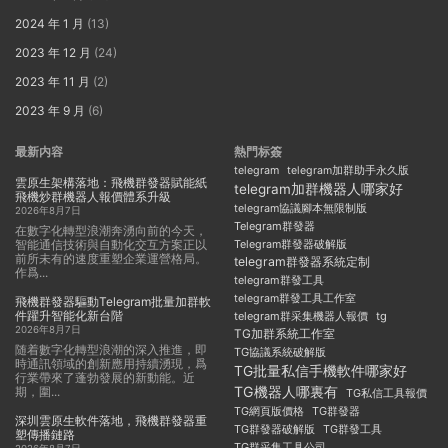
2024 年 1 月
(13)
2023 年 12 月
(24)
2023 年 11 月
(2)
2023 年 9 月
(6)
最新内容
熱門标簽
telegram
telegram加群助手永久版
雲原生架構落地：飛機群發器賦能紙
telegram加群機器人哪家好
飛機炒群機器人報價體系升級
telegram協議腳本無限制版
2026年8月7日
Telegram群發器
在數字化轉型浪潮奔湧向前的今天，
智能通信技術與自動化交互方案正以
Telegram群發器破解版
前所未有的速度重塑企業運營格局。
telegram群發器系統定制
作爲...
telegram群發工具
telegram群發工具工作室
飛機群發器驅動Telegram批量加群軟
件躍升智能化新台階
telegram群采集機器人報價
tg
2026年8月7日
TG加群系統工作室
随着數字化轉型浪潮的深入推進，即
TG協議系統破解版
時通訊領域的創新應用持續湧現，爲
TG批量私信手機軟件哪家好
行業帶來了蓬勃發展的新動能。近
TG機器人哪裏有
期，圍...
TG私信工具報價
TG群發器
TG網頁版價格
深圳雲原生軟件落地，飛機群發器重
TG群發器破解版
TG群發工具
塑傳播鏈路
TG群采集工具公司