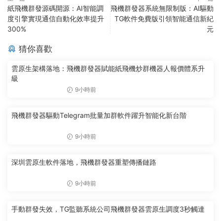
紙飛機群發源碼開源：AI智能調
飛機群發器系統無限制版：AI驅動
度引擎實現通信自動化效率提升
TG軟件免費版引領智能通信新紀
300%
元
猜你喜歡
雲原生架構落地：飛機群發器賦能紙飛機炒群機器人報價體系升
級
9小時前
飛機群發器驅動Telegram批量加群軟件躍升智能化新台階
9小時前
深圳雲原生軟件落地，飛機群發器重塑傳播鏈路
9小時前
手動群發失效，TG監聽系統公司飛機群發器雲原生調度3秒觸達