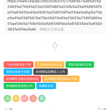
https://www.ckpojie.com/2026/01/07/%e8%b7%a8%e5%a
2%83%e7%94%b5%e5%95%86%e5%9b%a2%e9%98%9f%
e5%a6%82%e4%bd%95%e5%80%9f%e5%8a%a9tg%e7%b
e%a4%e5%8f%91%e7%bd%91%e9%a1%b5%e7%89%88%e
5%ae%9e%e7%8e%b0ai%e6%99%ba%e8%83%bd%e8%b0
%83%e5%ba%a6/
，轉載請注明出處。
0
TG群發網頁版下載
TG群發軟件永久版
電報加群腳本定制
電報采集軟件采購
紙飛機協議機器人公司
紙飛機私信腳本無限制版
紙飛機群發器源碼工作室
紙飛機群發源碼公司
飛機群發器
上一篇
下一篇