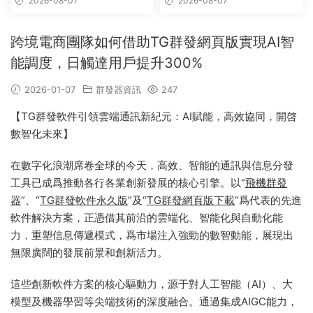
2026-08-07
2026-08-07
發軟件,群發工具,群發協
議,Telegram群發器,電報群發,
協議軟件
跨境電商團隊如何借助TG群發網頁版實現AI智
能調度，日觸達用戶提升300%
2026-01-07
群發器資訊
247
【TG群發軟件引領雲端通訊新紀元：AI賦能，高效協同，開啓
數智化未來】
在數字化浪潮席卷全球的今天，高效、智能的通訊與信息分發
工具已成爲推動各行各業創新發展的核心引擎。以“
飛機群發
器
”、“
TG群發軟件永久版
”及“
TG群發網頁版下載
”爲代表的先進
軟件解決方案，正憑借其前沿的雲端化、智能化與自動化能
力，重塑信息傳遞模式，爲市場注入強勁的數智動能，展現出
無限廣闊的發展前景和創新活力。
這些創新軟件方案的核心驅動力，源于對人工智能（AI）、大
模型及機器學習等尖端技術的深度融合。通過集成AIGC能力，