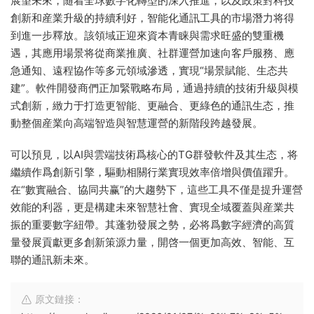
展望未來，随着全球數字化轉型的深入推進，以及政策對科技
創新和産業升級的持續利好，智能化通訊工具的市場潛力将得
到進一步釋放。該領域正迎來資本青睐與需求旺盛的雙重機
遇，其應用場景将從商業推廣、社群運營加速向客戶服務、應
急通知、遠程協作等多元領域滲透，實現“場景賦能、生态共
建”。軟件開發商們正加緊戰略布局，通過持續的技術升級與模
式創新，緻力于打造更智能、更融合、更綠色的通訊生态，推
動整個産業向高端智造與智慧運營的新階段跨越發展。
可以預見，以AI與雲端技術爲核心的TG群發軟件及其生态，将
繼續作爲創新引擎，驅動相關行業實現效率倍增與價值躍升。
在“數實融合、協同共赢”的大趨勢下，這些工具不僅是提升運營
效能的利器，更是構建未來智慧社會、實現全域覆蓋與産業共
振的重要數字紐帶。其蓬勃發展之勢，必将爲數字經濟的高質
量發展貢獻更多創新策源力量，開啓一個更加高效、智能、互
聯的通訊新未來。
原文鏈接：