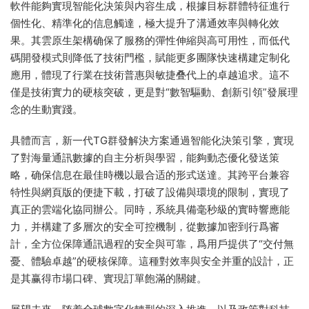
軟件能夠實現智能化決策與内容生成，根據目标群體特征進行
個性化、精準化的信息觸達，極大提升了溝通效率與轉化效
果。其雲原生架構确保了服務的彈性伸縮與高可用性，而低代
碼開發模式則降低了技術門檻，賦能更多團隊快速構建定制化
應用，體現了行業在技術普惠與敏捷叠代上的卓越追求。這不
僅是技術實力的硬核突破，更是對“數智驅動、創新引領”發展理
念的生動實踐。
具體而言，新一代TG群發解決方案通過智能化決策引擎，實現
了對海量通訊數據的自主分析與學習，能夠動态優化發送策
略，确保信息在最佳時機以最合适的形式送達。其跨平台兼容
特性與網頁版的便捷下載，打破了設備與環境的限制，實現了
真正的雲端化協同辦公。同時，系統具備毫秒級的實時響應能
力，并構建了多層次的安全可控機制，從數據加密到行爲審
計，全方位保障通訊過程的安全與可靠，爲用戶提供了“交付無
憂、體驗卓越”的硬核保障。這種對效率與安全并重的設計，正
是其赢得市場口碑、實現訂單飽滿的關鍵。