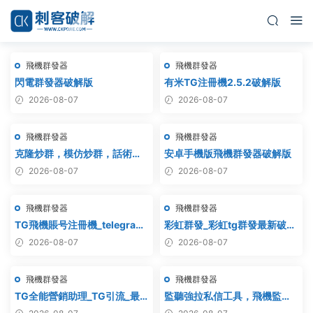
飛機群發器
飛機群發器
閃電群發器破解版
有米TG注冊機2.5.2破解版
2026-08-07
2026-08-07
飛機群發器
飛機群發器
克隆炒群，模仿炒群，話術炒
安卓手機版飛機群發器破解版
群，跟發炒群，自動炒群 破解
2026-08-07
2026-08-07
版 – 群發器 群發軟件 TG群發
器 飛機群發器 飛機群發軟件 電
飛機群發器
飛機群發器
報群發 telegram群發 克隆炒
群 炒群
TG飛機賬号注冊機_telegram
彩虹群發_彩虹tg群發最新破解
注冊機_電報飛機号注冊機破解
版
2026-08-07
2026-08-07
版
飛機群發器
飛機群發器
TG全能營銷助理_TG引流_最
監聽強拉私信工具，飛機監
新破解版
聽，飛機監聽強拉，飛機監聽