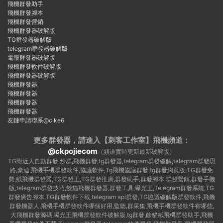
飛機群發助手
飛機群發腳本
飛機群發營銷
飛機群發器破解版
TG群發器破解版
telegram群發器破解版
電報群發器破解版
飛機群發軟件破解版
飛機群發器破解版
飛機群發器
飛機群發器
飛機群發器
飛機群發器
友鏈申請聯系@cike6
更多群發器，請進入【刺客工作室】
飛機頻道：
@ckpojiecom
（頻道實時更新最新破解版）
TG附近人自動群發,炒群,飛機群發,tg群發器,telegram群發破解,telegram群發思
路,豪迪,飛機手機群發軟件,協議軟件,Tg飛機協議群發,tg群發網頁版,TG群發免
費,紙飛機群發器,TG群發王,TG群發推廣,群發助手,群發腳本,群發營銷,群發手機
版,telegram群發技巧,餘貓飛機群發器,群發工具,曝光王,Telegram群發系統,TG
群發廣告腳本,TG群發軟件下載,telegram api群發,TG協議破解版群發軟件,飛機
群發機器人,飛機手機群發軟件哪個好用,監聽,群采集,飛機手機群發軟件有哪些,
大飛機群發源碼,曝光王飛機群發軟件破解版,tg群發,餘貓紙飛機群發助手,飛機