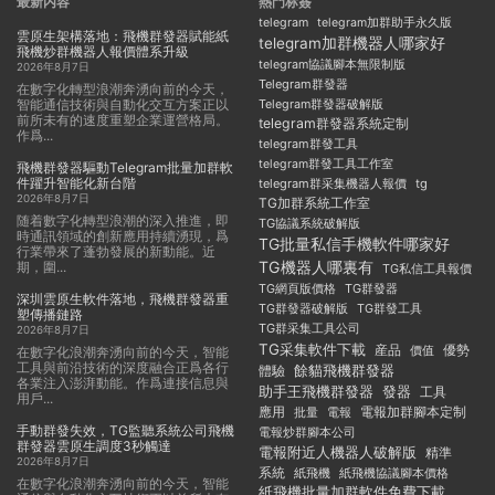
最新内容
熱門标簽
telegram
telegram加群助手永久版
雲原生架構落地：飛機群發器賦能紙
telegram加群機器人哪家好
飛機炒群機器人報價體系升級
telegram協議腳本無限制版
2026年8月7日
Telegram群發器
在數字化轉型浪潮奔湧向前的今天，
智能通信技術與自動化交互方案正以
Telegram群發器破解版
前所未有的速度重塑企業運營格局。
telegram群發器系統定制
作爲...
telegram群發工具
telegram群發工具工作室
飛機群發器驅動Telegram批量加群軟
件躍升智能化新台階
telegram群采集機器人報價
tg
2026年8月7日
TG加群系統工作室
随着數字化轉型浪潮的深入推進，即
TG協議系統破解版
時通訊領域的創新應用持續湧現，爲
TG批量私信手機軟件哪家好
行業帶來了蓬勃發展的新動能。近
TG機器人哪裏有
期，圍...
TG私信工具報價
TG群發器
TG網頁版價格
深圳雲原生軟件落地，飛機群發器重
TG群發器破解版
TG群發工具
塑傳播鏈路
TG群采集工具公司
2026年8月7日
TG采集軟件下載
産品
優勢
價值
在數字化浪潮奔湧向前的今天，智能
工具與前沿技術的深度融合正爲各行
餘貓飛機群發器
體驗
各業注入澎湃動能。作爲連接信息與
助手王飛機群發器
發器
工具
用戶...
應用
電報加群腳本定制
批量
電報
手動群發失效，TG監聽系統公司飛機
電報炒群腳本公司
群發器雲原生調度3秒觸達
電報附近人機器人破解版
精準
2026年8月7日
系統
紙飛機
紙飛機協議腳本價格
在數字化浪潮奔湧向前的今天，智能
紙飛機批量加群軟件免費下載