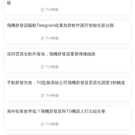
級
7小時前
飛機群發器驅動Telegram批量加群軟件躍升智能化新台階
7小時前
深圳雲原生軟件落地，飛機群發器重塑傳播鏈路
7小時前
手動群發失效，TG監聽系統公司飛機群發器雲原生調度3秒觸達
7小時前
海外拓客效率低？飛機群發器與TG機器人打出組合拳
7小時前