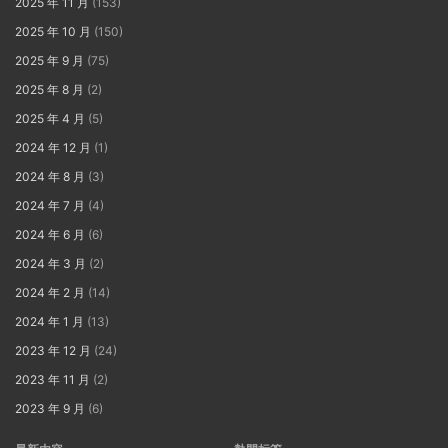
2025 年 11 月
(153)
2025 年 10 月
(150)
2025 年 9 月
(75)
2025 年 8 月
(2)
2025 年 4 月
(5)
2024 年 12 月
(1)
2024 年 8 月
(3)
2024 年 7 月
(4)
2024 年 6 月
(6)
2024 年 3 月
(2)
2024 年 2 月
(14)
2024 年 1 月
(13)
2023 年 12 月
(24)
2023 年 11 月
(2)
2023 年 9 月
(6)