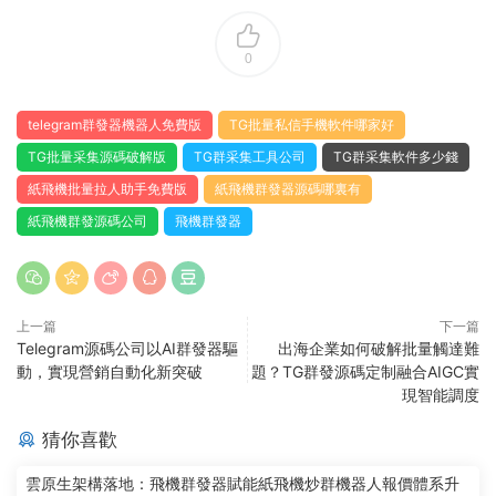
0
telegram群發器機器人免費版
TG批量私信手機軟件哪家好
TG批量采集源碼破解版
TG群采集工具公司
TG群采集軟件多少錢
紙飛機批量拉人助手免費版
紙飛機群發器源碼哪裏有
紙飛機群發源碼公司
飛機群發器
上一篇
下一篇
Telegram源碼公司以AI群發器驅
出海企業如何破解批量觸達難
動，實現營銷自動化新突破
題？TG群發源碼定制融合AIGC實
現智能調度
猜你喜歡
雲原生架構落地：飛機群發器賦能紙飛機炒群機器人報價體系升