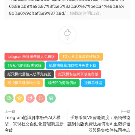
6%89%b9%e9%87%8f%e5%8a%a0%e7%be%a4%e6%8a%
80%e6%9c%af%e9%87%8d/
，轉載請注明出處。
0
telegram群發器機器人免費版
TG批量采集源碼破解版
TG私信網頁版哪家好
紙飛機批量加群軟件免費下載
紙飛機批量拉人助手免費版
紙飛機私信網頁版免費版
紙飛機群發源碼公司
飛機私信源碼價格
飛機群發器
上一篇
下一篇
Telegram協議腳本融合AI大模
手動采集VS智能調度：紙飛機協
型，實現社交自動化智能調度新
議網頁版免費版如何用AI重塑群發
突破
器與采集軟件協同生态