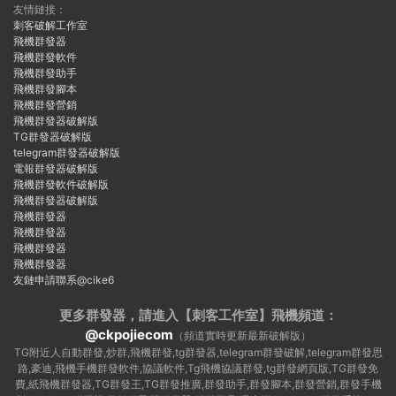
友情鏈接：
刺客破解工作室
飛機群發器
飛機群發軟件
飛機群發助手
飛機群發腳本
飛機群發營銷
飛機群發器破解版
TG群發器破解版
telegram群發器破解版
電報群發器破解版
飛機群發軟件破解版
飛機群發器破解版
飛機群發器
飛機群發器
飛機群發器
飛機群發器
友鏈申請聯系@cike6
更多群發器，請進入【刺客工作室】
飛機頻道：
@ckpojiecom
（頻道實時更新最新破解版）
TG附近人自動群發,炒群,飛機群發,tg群發器,telegram群發破解,telegram群發思
路,豪迪,飛機手機群發軟件,協議軟件,Tg飛機協議群發,tg群發網頁版,TG群發免
費,紙飛機群發器,TG群發王,TG群發推廣,群發助手,群發腳本,群發營銷,群發手機