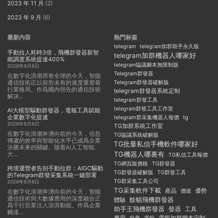
2023 年 11 月
(2)
2023 年 9 月
(6)
最新内容
熱門标簽
telegram
telegram加群助手永久版
手動拉人耗時3倍，飛機群發器新智
telegram加群機器人哪家好
能調度系統提速400%
telegram協議腳本無限制版
2026年8月6日
Telegram群發器
在數字化浪潮席卷全球的今天，智能
通信技術正以前所未有的速度重塑着
Telegram群發器破解版
行業格局。作爲國内領先的通信技術
telegram群發器系統定制
解決...
telegram群發工具
telegram群發工具工作室
AI大模型驅動群發器，電報工具賦能
企業數字化提速
telegram群采集機器人報價
tg
2026年8月6日
TG加群系統工作室
在數字化浪潮奔湧向前的今天，信息
TG協議系統破解版
傳遞的效率與智能化水平已成爲企業
TG批量私信手機軟件哪家好
決勝未來的關鍵。随着AI人工智能、
TG機器人哪裏有
大...
TG私信工具報價
TG群發器
TG網頁版價格
跨境運營者告别手動拉群：AIGC驅動
TG群發器破解版
TG群發工具
的Telegram群發采集系統一鍵部署
TG群采集工具公司
2026年8月6日
TG采集軟件下載
産品
優勢
價值
在數字化浪潮奔湧向前的今天，智能
通信技術與大數據應用的深度融合正
餘貓飛機群發器
體驗
爲千行百業注入澎湃動能。作爲企業
助手王飛機群發器
發器
工具
觸達...
應用
電報加群腳本定制