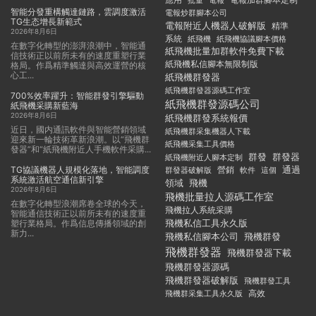
批量
電報
智能分發重構觸達鏈路，雲調度激活
電報炒群腳本公司
TG生态增長新範式
電報附近人機器人破解版
精準
2026年8月6日
系統
紙飛機
紙飛機協議腳本價格
在數字化轉型的澎湃浪潮中，智能通
紙飛機批量加群軟件免費下載
信技術正以前所未有的速度重塑行業
紙飛機私信腳本無限制版
格局。作爲精準觸達與高效運營的核
心工...
紙飛機群發器
紙飛機群發器源碼工作室
700%效率躍升：智能群發引擎驅動
紙飛機群發源碼公司
紙飛機采購新藍海
2026年8月6日
紙飛機群發系統報價
近日，國内通訊軟件與智能營銷領域
紙飛機群采集機器人下載
迎來新一輪技術革新浪潮。以“飛機群
紙飛機采集工具價格
發器”和“紙飛機附近人手機軟件采購...
群發
群發器
紙飛機附近人腳本定制
TG協議機器人規模化落地，智能調度
通過
群發器破解版
營銷
這個
軟件
系統激活航空通信新引擎
領域
飛機
2026年8月6日
飛機批量拉人源碼工作室
在數字化轉型浪潮席卷全球的今天，
飛機拉人系統采購
智能通信技術正以前所未有的速度重
飛機私信工具永久版
塑行業格局。作爲信息傳播領域的創
新力...
飛機私信腳本公司
飛機群發
飛機群發器
飛機群發器下載
飛機群發器源碼
飛機群發器破解版
飛機群發工具
飛機群采集工具永久版
高效