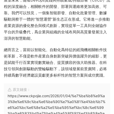
展望未來，随着DevOps實踐與持續集成/持續部署（CI/CD）流
程的深度融合，相關軟件的開發、部署與運維将更加高效、可
靠。我們可以預見，一個集智能群發、自動化批量管理、數據
驅動洞察于一體的“智慧運營”新生态正在形成。它将進一步推動
産業資源的優化整合與模式創新，實現從單一工具到全鏈協作
平台的升級叠代，爲企業與組織的全域布局與高質量發展注入
澎湃的智慧動能。
總而言之，當前以智能化、自動化爲特征的紙飛機相關軟件技
術革新，不僅是軟件産業自身創新突破與價值躍升的縮影，更
是賦能千行百業實現數實融合、提質擴容的強大助推器。在科
技引領與創新驅動的雙輪驅動下，該領域發展前景廣闊，必将
持續爲數字經濟建設貢獻更多标杆性的智慧方案與成功實踐。
原文鏈接：
https://www.ckpojie.com/2026/01/04/%e7%ba%b8%e9%a
3%9e%e6%9c%ba%e6%ba%90%e7%a0%81%e4%bb%b7%
e6%a0%bc%e6%8e%a2%e5%ba%95%ef%bc%8c%e6%99
%ba%e8%83%bd%e7%be%a4%e5%8f%91%e4%b8%8e%e