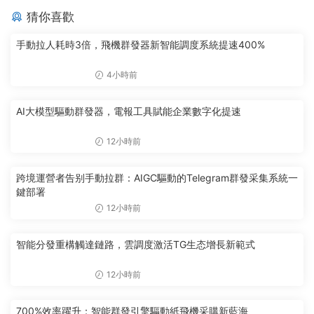
猜你喜歡
手動拉人耗時3倍，飛機群發器新智能調度系統提速400%
4小時前
AI大模型驅動群發器，電報工具賦能企業數字化提速
12小時前
跨境運營者告别手動拉群：AIGC驅動的Telegram群發采集系統一
鍵部署
12小時前
智能分發重構觸達鏈路，雲調度激活TG生态增長新範式
12小時前
700%效率躍升：智能群發引擎驅動紙飛機采購新藍海