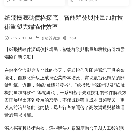
2026-08-06
2026-08-06
信,telegram附近群發
紙飛機源碼價格探底，智能群發與批量加群技
術重塑雲端協作效率
2026-01-04
群發器資訊
269
【紙飛機軟件源碼價格親民，智能群發與批量加群技術引領雲
端協作新浪潮】
在數字化浪潮席卷全球的今天，雲端協作與即時通訊工具的智
能化、自動化升級正成爲企業降本增效、實現數智化轉型的關
鍵引擎。近期，圍繞“
飛機群發器
”、“飛機私信源碼”以及“紙飛
機批量加群軟件”等關鍵詞，一系列基于先進技術的軟件解決方
案正展現出蓬勃發展的态勢，不僅源碼獲取成本日趨親民，更
以其前沿的智能化内核，爲各行各業開啓了高效溝通與精準運
營的無限可能。
深入探究其技術内核，這些解決方案深度融合了AI人工智能與