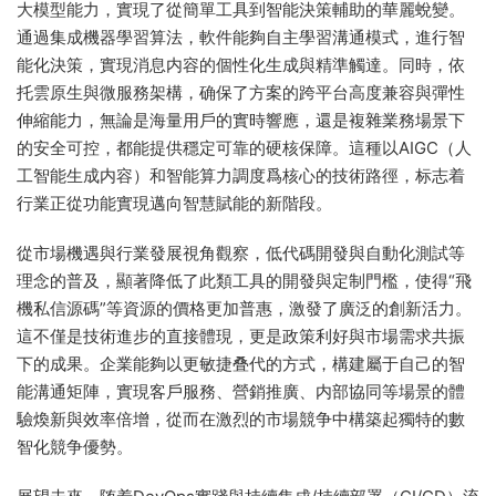
大模型能力，實現了從簡單工具到智能決策輔助的華麗蛻變。
通過集成機器學習算法，軟件能夠自主學習溝通模式，進行智
能化決策，實現消息内容的個性化生成與精準觸達。同時，依
托雲原生與微服務架構，确保了方案的跨平台高度兼容與彈性
伸縮能力，無論是海量用戶的實時響應，還是複雜業務場景下
的安全可控，都能提供穩定可靠的硬核保障。這種以AIGC（人
工智能生成内容）和智能算力調度爲核心的技術路徑，标志着
行業正從功能實現邁向智慧賦能的新階段。
從市場機遇與行業發展視角觀察，低代碼開發與自動化測試等
理念的普及，顯著降低了此類工具的開發與定制門檻，使得“飛
機私信源碼”等資源的價格更加普惠，激發了廣泛的創新活力。
這不僅是技術進步的直接體現，更是政策利好與市場需求共振
下的成果。企業能夠以更敏捷叠代的方式，構建屬于自己的智
能溝通矩陣，實現客戶服務、營銷推廣、内部協同等場景的體
驗煥新與效率倍增，從而在激烈的市場競争中構築起獨特的數
智化競争優勢。