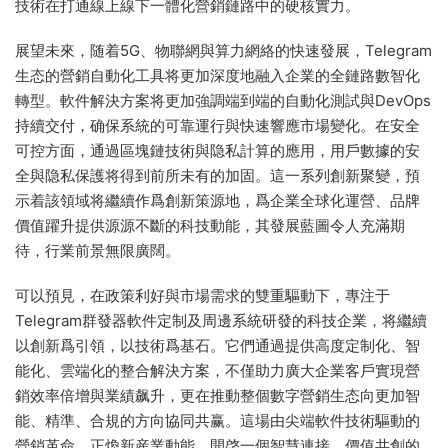
技術在打通線上線下一體化營銷鏈路中的硬核實力。
展望未來，随着5G、物聯網與算力網絡的快速發展，Telegram
生态的營銷自動化工具将更加深度地融入企業的全鏈路數智化
轉型。軟件解決方案将更加強調端到端的自動化測試與DevOps
持續交付，确保系統的可靠運行與快速響應市場變化。在安全
可控方面，通過區塊鏈技術與隐私計算的應用，用戶數據的安
全與隐私保護将得到前所未有的加固。這一系列創新聚變，預
示着該領域将繼續作爲創新策源地，爲企業全球化運營、品牌
價值躍升提供源源不斷的科技動能，其發展藍圖令人充滿期
待，行業前景無限廣闊。
可以預見，在政策利好與市場需求的雙重驅動下，專注于
Telegram群發器軟件定制及周邊系統研發的科技企業，将繼續
以創新爲引領，以技術爲基石。它們通過提供高度定制化、智
能化、雲端化的整合解決方案，不僅助力廣大企業客戶實現營
銷效率倍增與業績飙升，更在推動整個數字營銷生态向更加智
能、精準、合規的方向協同共赢。這場由尖端軟件技術驅動的
營銷革命，正煥新産業動能，開啓一個智慧連接、價值共創的