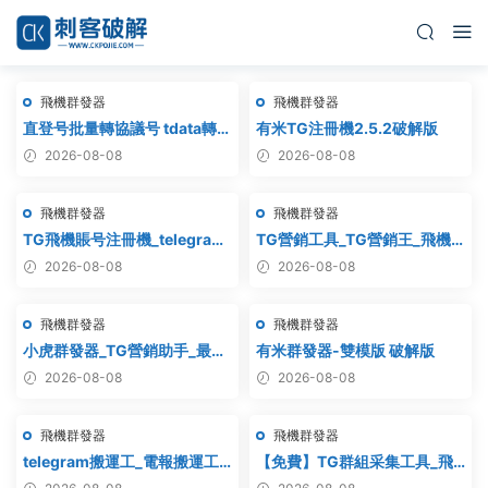
飛機群發器
飛機群發器
直登号批量轉協議号 tdata轉
有米TG注冊機2.5.2破解版
session – 附破解工具
2026-08-08
2026-08-08
飛機群發器
飛機群發器
TG飛機賬号注冊機_telegram
TG營銷工具_TG營銷王_飛機
注冊機_電報飛機号注冊機破解
營銷王_破解版
2026-08-08
2026-08-08
版
飛機群發器
飛機群發器
小虎群發器_TG營銷助手_最新
有米群發器-雙模版 破解版
版_破解版_永久版
2026-08-08
2026-08-08
飛機群發器
飛機群發器
telegram搬運工_電報搬運工_
【免費】TG群組采集工具_飛
電報克隆_電報資源批量搬運
機群組采集軟件_電報群組采集