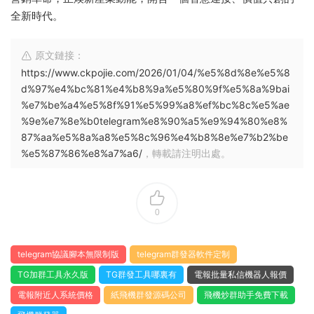
全新時代。
原文鏈接：
https://www.ckpojie.com/2026/01/04/%e5%8d%8e%e5%8
d%97%e4%bc%81%e4%b8%9a%e5%80%9f%e5%8a%9bai
%e7%be%a4%e5%8f%91%e5%99%a8%ef%bc%8c%e5%ae
%9e%e7%8e%b0telegram%e8%90%a5%e9%94%80%e8%
87%aa%e5%8a%a8%e5%8c%96%e4%b8%8e%e7%b2%be
%e5%87%86%e8%a7%a6/
，轉載請注明出處。
0
telegram協議腳本無限制版
telegram群發器軟件定制
TG加群工具永久版
TG群發工具哪裏有
電報批量私信機器人報價
電報附近人系統價格
紙飛機群發源碼公司
飛機炒群助手免費下載