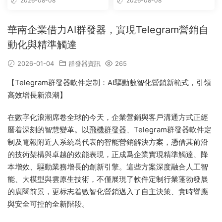
2026-08-08
2026-08-08
_telegram群組采集
華南企業借力AI群發器，實現Telegram營銷自
動化與精準觸達
2026-01-04
群發器資訊
265
【Telegram群發器軟件定制：AI驅動數智化營銷新範式，引領
高效增長新浪潮】
在數字化浪潮席卷全球的今天，企業營銷與客戶溝通方式正經
曆着深刻的智慧變革。以
飛機群發器
、Telegram群發器軟件定
制及電報附近人系統爲代表的智能營銷解決方案，憑借其前沿
的技術架構與卓越的效能表現，正成爲企業實現精準觸達、降
本增效、驅動業務增長的創新引擎。這些方案深度融合人工智
能、大模型與雲原生技術，不僅展現了軟件定制行業蓬勃發展
的廣闊前景，更标志着數智化營銷邁入了自主決策、實時響應
與安全可控的全新階段。