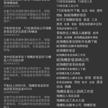
TG群發器破解版
TG群發工具
塑傳播鏈路
TG群采集工具公司
2026年8月7日
TG采集軟件下載
産品
優勢
價值
在數字化浪潮奔湧向前的今天，智能
工具與前沿技術的深度融合正爲各行
餘貓飛機群發器
體驗
各業注入澎湃動能。作爲連接信息與
助手王飛機群發器
發器
工具
用戶...
應用
電報加群腳本定制
批量
電報
手動群發失效，TG監聽系統公司飛機
電報炒群腳本公司
群發器雲原生調度3秒觸達
電報附近人機器人破解版
精準
2026年8月7日
系統
紙飛機
紙飛機協議腳本價格
在數字化浪潮奔湧向前的今天，智能
紙飛機批量加群軟件免費下載
通信與自動化交互技術正以前所未有
紙飛機私信腳本無限制版
的速度重塑行業格局。作爲連接企業
與海...
紙飛機群發器
紙飛機群發器源碼工作室
海外拓客效率低？飛機群發器與TG機
紙飛機群發源碼公司
器人打出組合拳
2026年8月7日
紙飛機群發系統報價
在數字化浪潮席卷全球的當下，智能
紙飛機群采集機器人下載
營銷工具正以前所未有的速度重塑企
紙飛機采集工具價格
業出海格局。作爲連接全球用戶的關
群發
群發器
紙飛機附近人腳本定制
鍵橋...
通過
群發器破解版
營銷
這個
軟件
手動拉人耗時3倍，飛機群發器新智
領域
飛機
能調度系統提速400%
飛機批量拉人源碼工作室
2026年8月6日
飛機拉人系統采購
在數字化浪潮席卷全球的今天，智能
飛機私信工具永久版
通信技術正以前所未有的速度重塑着
行業格局。作爲國内領先的通信技術
飛機私信腳本公司
飛機群發
解決...