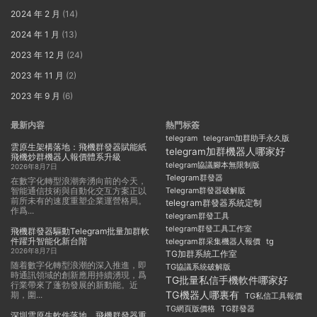
2024 年 2 月
(14)
2024 年 1 月
(13)
2023 年 12 月
(24)
2023 年 11 月
(2)
2023 年 9 月
(6)
最新内容
熱門标簽
telegram
telegram加群助手永久版
雲原生架構落地：飛機群發器賦能紙
telegram加群機器人哪家好
飛機炒群機器人報價體系升級
telegram協議腳本無限制版
2026年8月7日
Telegram群發器
在數字化轉型浪潮奔湧向前的今天，
智能通信技術與自動化交互方案正以
Telegram群發器破解版
前所未有的速度重塑企業運營格局。
telegram群發器系統定制
作爲...
telegram群發工具
telegram群發工具工作室
飛機群發器驅動Telegram批量加群軟
件躍升智能化新台階
telegram群采集機器人報價
tg
2026年8月7日
TG加群系統工作室
随着數字化轉型浪潮的深入推進，即
TG協議系統破解版
時通訊領域的創新應用持續湧現，爲
TG批量私信手機軟件哪家好
行業帶來了蓬勃發展的新動能。近
TG機器人哪裏有
期，圍...
TG私信工具報價
TG群發器
TG網頁版價格
深圳雲原生軟件落地，飛機群發器重