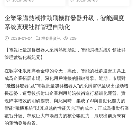
2026-08-08
2026-08-08
自動拉人，破解版
企業采購熱潮推動飛機群發器升級，智能調度
系統實現社群管理自動化
2026-01-04
群發器資訊
209
【
電報批量加群機器人采購
熱潮湧動，智能飛機系統引領社群
管理數智化新紀元】
在數字化浪潮席卷全球的今天，高效、智能的社群運營工具正
成爲企業拓展市場、深化用戶連接的關鍵引擎。近期，市場對
“
飛機群發器
”及“電報批量加群機器人”的采購需求呈現出強勁增
長态勢，這背後折射出企業利用前沿技術進行精細化運營、實
現降本增效的明确趨勢。與此同時，集成了AI與自動化能力的
智能“飛機系統”以其卓越的性能與合理的成本，正成爲推動行業
數智升級、釋放巨大市場潛力的核心驅動力，展現出前所未有
的蓬勃發展前景。