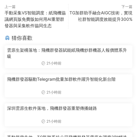
上一篇
下一篇
手動采集VS智能調度：紙飛機協
TG加群助手融合AIGC技術，實現
議網頁版免費版如何用AI重塑群
社群智能調度效能提升300%
發器與采集軟件協同生态
猜你喜歡
雲原生架構落地：飛機群發器賦能紙飛機炒群機器人報價體系升
級
21小時前
飛機群發器驅動Telegram批量加群軟件躍升智能化新台階
21小時前
深圳雲原生軟件落地，飛機群發器重塑傳播鏈路
21小時前