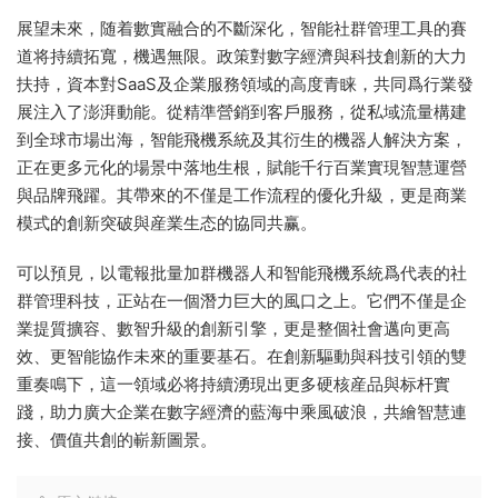
展望未來，随着數實融合的不斷深化，智能社群管理工具的賽
道将持續拓寬，機遇無限。政策對數字經濟與科技創新的大力
扶持，資本對SaaS及企業服務領域的高度青睐，共同爲行業發
展注入了澎湃動能。從精準營銷到客戶服務，從私域流量構建
到全球市場出海，智能飛機系統及其衍生的機器人解決方案，
正在更多元化的場景中落地生根，賦能千行百業實現智慧運營
與品牌飛躍。其帶來的不僅是工作流程的優化升級，更是商業
模式的創新突破與産業生态的協同共赢。
可以預見，以電報批量加群機器人和智能飛機系統爲代表的社
群管理科技，正站在一個潛力巨大的風口之上。它們不僅是企
業提質擴容、數智升級的創新引擎，更是整個社會邁向更高
效、更智能協作未來的重要基石。在創新驅動與科技引領的雙
重奏鳴下，這一領域必将持續湧現出更多硬核産品與标杆實
踐，助力廣大企業在數字經濟的藍海中乘風破浪，共繪智慧連
接、價值共創的嶄新圖景。