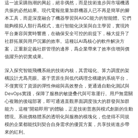
這一波采購熱潮的興起，絕非偶然，而是技術進步與市場機遇
共振的必然結果。現代電報批量加群機器人已不再是簡單的腳
本工具，而是深度融合了機器學習與AIGC能力的智能體。它們
能夠模拟人類行爲模式，進行智能化決策與自主學習，實現跨
平台兼容與實時響應，在确保安全可控的前提下，極大提升了
社群拓展與用戶沉澱的效率。這種以AI爲核心的軟件解決方
案，正重新定義社群管理的邊界，爲企業帶來了效率倍增與價
值躍升的切實成果。
深入探究智能飛機系統的技術内核，其雲端化、算力調度的架
構設計尤爲亮眼。基于雲原生與低代碼理念構建的系統平台，
不僅實現了資源的彈性伸縮與高效整合，更通過自動化測試與
DevOps實踐，保障了服務的敏捷叠代與可靠運行。用戶無需關
心複雜的後端部署，即可通過直觀界面調度強大的群發與加群
能力，這種“開箱即用”的體驗，正是技術普惠與模式創新的生動
體現。系統價格體系的透明化與服務的模塊化，也使得不同規
模的企業都能找到契合自身需求的優質方案，共享技術進步帶
來的紅利。