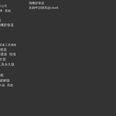
飛機群發器
本公司
友鏈申請聯系@cike6
準
系統
載
飛機群發器
采集工具價格
發器
通過
領域
作室
工具永久版
下載
破解版
久版
高效