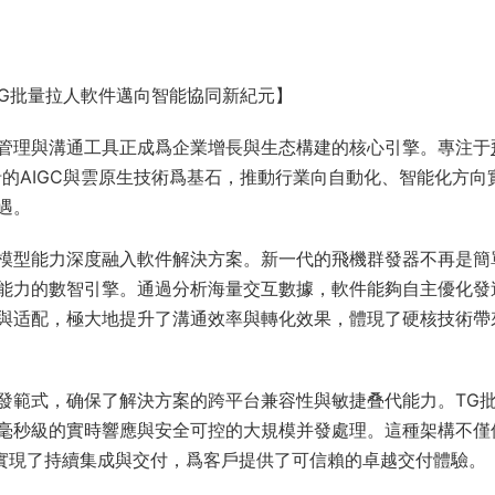
TG批量拉人軟件邁向智能協同新紀元】
管理與溝通工具正成爲企業增長與生态構建的核心引擎。專注于
的AIGC與雲原生技術爲基石，推動行業向自動化、智能化方向
遇。
模型能力深度融入軟件解決方案。新一代的飛機群發器不再是簡
能力的數智引擎。通過分析海量交互數據，軟件能夠自主優化發
與适配，極大地提升了溝通效率與轉化效果，體現了硬核技術帶
發範式，确保了解決方案的跨平台兼容性與敏捷叠代能力。TG
毫秒級的實時響應與安全可控的大規模并發處理。這種架構不僅
踐實現了持續集成與交付，爲客戶提供了可信賴的卓越交付體驗。