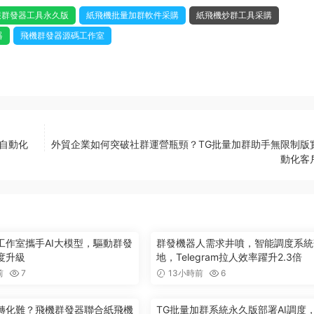
報群發器工具永久版
紙飛機批量加群軟件采購
紙飛機炒群工具采購
器
飛機群發器源碼工作室
營自動化
外貿企業如何突破社群運營瓶頸？TG批量加群助手無限制版
動化客
工作室攜手AI大模型，驅動群發
群發機器人需求井噴，智能調度系統
度升級
地，Telegram拉人效率躍升2.3倍
前
7
13小時前
6
轉化難？飛機群發器聯合紙飛機
TG批量加群系統永久版部署AI調度