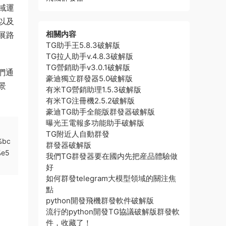
域運
以及
相關内容
展路
TG助手王5.8.3破解版
TG拉人助手v.4.8.3破解版
TG營銷助手v3.0.1破解版
們通
豪迪獨立群發器5.0破解版
景
有米TG營銷助理1.5.3破解版
有米TG注冊機2.5.2破解版
豪迪TG助手全能版群發器破解版
曝光王電報多功能助手破解版
TG附近人自動群發
%bc
群發器破解版
%e5
我們TG群發器要在國内先把産品體驗做
好
如何群發telegram大模型領域的關注焦
點
python開發飛機群發軟件破解版
流行的python開發TG協議破解版群發軟
件，收藏了！