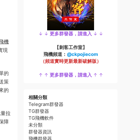
↓ ↓
更多群發器，請進入
↓ ↓
飛機
【刺客工作室】
實現
飛機頻道：
@ckpojiecom
（頻道實時更新最新破解版）
單的
↑ ↑
更多群發器，請進入
↑ ↑
送策
來的
相關分類
Telegram群發器
TG群發器
批量拉
TG飛機軟件
保障
未分類
群發器資訊
飛機群發器