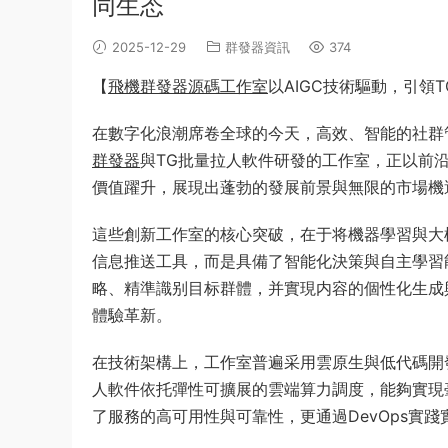
同生态
2025-12-29
群發器資訊
374
【
飛機群發器源碼工作室
以AIGC技術驅動，引領
在數字化浪潮席卷全球的今天，高效、智能的社群
群發器
與TG批量拉人軟件研發的工作室，正以前沿
價值躍升，展現出蓬勃的發展前景與無限的市場機
這些創新工作室的核心突破，在于将機器學習與大
信息推送工具，而是具備了智能化決策與自主學習
略、精準識别目标群體，并實現内容的個性化生成
體驗革新。
在技術架構上，工作室普遍采用雲原生與低代碼開
人軟件依托彈性可擴展的雲端算力調度，能夠實現
了服務的高可用性與可靠性，更通過DevOps實