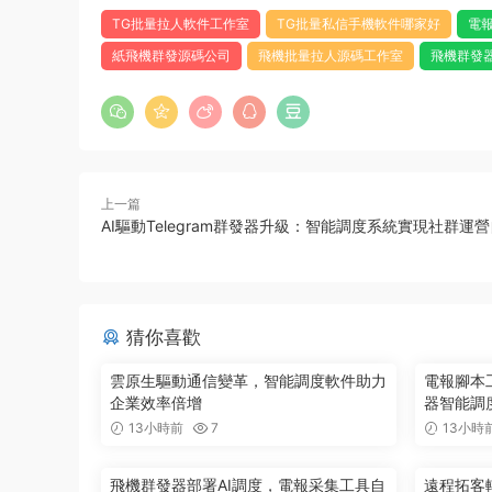
TG批量拉人軟件工作室
TG批量私信手機軟件哪家好
電
紙飛機群發源碼公司
飛機批量拉人源碼工作室
飛機群發
上一篇
AI驅動Telegram群發器升級：智能調度系統實現社群運
猜你喜歡
雲原生驅動通信變革，智能調度軟件助力
電報腳本
企業效率倍增
器智能調
13小時前
7
13小時
飛機群發器部署AI調度，電報采集工具自
遠程拓客