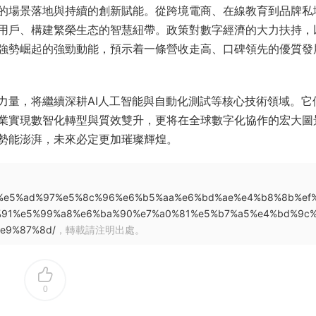
的場景落地與持續的創新賦能。從跨境電商、在線教育到品牌私
用戶、構建繁榮生态的智慧紐帶。政策對數字經濟的大力扶持，
強勢崛起的強勁動能，預示着一條營收走高、口碑領先的優質發
力量，将繼續深耕AI人工智能與自動化測試等核心技術領域。它
業實現數智化轉型與質效雙升，更将在全球數字化協作的宏大圖
勢能澎湃，未來必定更加璀璨輝煌。
95%b0%e5%ad%97%e5%8c%96%e6%b5%aa%e6%bd%ae%e4%b8%8b%ef
%91%e5%99%a8%e6%ba%90%e7%a0%81%e5%b7%a5%e4%bd%9c
e9%87%8d/
，轉載請注明出處。
0