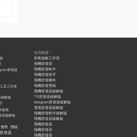
友情鏈接：
刺客破解工作室
久版
飛機群發器
好
飛機群發軟件
egram群發器
飛機群發助手
飛機群發腳本
飛機群發營銷
群發工具工作室
飛機群發器破解版
TG群發器破解版
統破解版
telegram群發器破解版
好
電報群發器破解版
具報價
飛機群發軟件破解版
發器破解版
飛機群發器破解版
飛機群發器
優勢
體驗
飛機群發器
群發器
飛機群發器