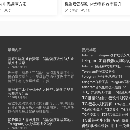
智能雲調度方案
機群發器驅動企業獲客效率躍升
前
7
2天前
15
最新内容
熱門标簽
telegram
telegram加群助手永
雲原生驅動通信變革，智能調度軟件助力企
telegram加群機器人哪家
業效率倍增
Tel
telegram協議腳本無限制版
2026年8月9日
Telegram群發器破解版
近年來，随着人工智能、大模型及雲原生技
telegram群發器系統定制
術的深度融合，企業級數字通信服務正迎來
前所未有的發展機遇。在數...
telegram群發工具
telegram
telegram群采集機器人報價
tg
電報腳本工作室攜手AI大模型，驅動群發器
TG加群系統工作室
TG協議系
智能調度升級
TG批量私信手機軟件哪家
2026年8月9日
在數字經濟浪潮奔湧向前的今天，軟件服務
TG機器人哪裏有
TG私信工
行業正迎來前所未有的發展機遇。作爲連接
TG群發器
TG群
TG網頁版價格
技術與應用場景的關鍵橋梁...
TG群發工具
TG群采集工具公司
群發機器人需求井噴，智能調度系統落地，
TG采集軟件下載
産品
價值
Telegram拉人效率躍升2.3倍
餘貓飛機群發器
助手王飛機
2026年8月9日