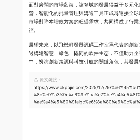
面對廣闊的市場藍海，該領域的發展得益于多元化
營，智能化的批量管理與溝通工具正成爲連接全球
市場對降本增效方案的旺盛需求，共同構成了行業
徑。
展望未來，以飛機群發器源碼工作室爲代表的創新
過構建智慧、綠色、協同的軟件生态，不僅助力企
中，扮演創新策源與科技引航的關鍵角色，其發展
原文鏈接：
https://www.ckpojie.com/2025/12/29/%e6%
%8c%e9%a3%9e%e6%9c%ba%e7%be%a4%e5%8f
%ae%a4%e5%80%9faigc%e6%8a%80%e6%9c%af%