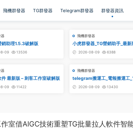
飛機群發器
TG群發器
Telegram群發器
群發器資訊
發器
飛機群發器
銷助理1.5.3破解版
小虎群發器_TG營銷助手_最新
版_永久版
8-09
13536
2026-08-09
6388
發器
飛機群發器
軟件 最新版 – 刺客工作室破解版
telegram搬運工_電報搬運工
_電報資源批量搬運
8-09
11422
2026-08-09
13430
作室借AIGC技術重塑TG批量拉人軟件智