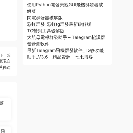
使用Python開發美觀GUI飛機群發器破
解版
閃電群發器破解版
彩虹群發_彩虹tg群發最新破解版
TG營銷工具破解版
大航母電報群發助手 – Telegram協議群
發營銷軟件
最新Telegram飛機群發軟件_TG多功能
下一篇
助手_V3.6 – 精品資源 – 七七博客
實現自
戶觸達
落
，飛