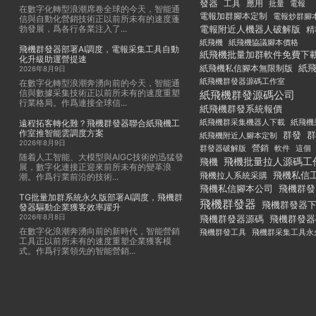
發器
工具
應用
批量
電報
在數字化轉型浪潮席卷全球的今天，智能通
電報加群腳本定制
電報炒群腳
信與自動化營銷技術正以前所未有的速度蓬
勃發展，爲各行各業注入了...
電報附近人機器人破解版
精
紙飛機
紙飛機協議腳本價格
飛機群發器部署AI調度，電報采集工具自動
紙飛機批量加群軟件免費下
化升級助運營提速
紙
紙飛機私信腳本無限制版
2026年8月9日
紙飛機群發器源碼工作室
在數字化轉型浪潮奔湧向前的今天，智能通
信與數據采集技術正以前所未有的速度重塑
紙飛機群發源碼公司
行業格局。作爲連接全球信...
紙飛機群發系統報價
紙飛機群采集機器人下載
紙飛機
遠程拓客轉化難？飛機群發器聯合紙飛機工
作室推智能雲調度方案
群發
群
紙飛機附近人腳本定制
2026年8月9日
群發器破解版
營銷
這個
軟件
随着人工智能、大模型與AIGC技術的迅猛發
飛機批量拉人源碼工
飛機
展，數字化連接正迎來前所未有的變革浪
飛機私信
飛機拉人系統采購
潮。作爲行業前沿的技術...
飛機私信腳本公司
飛機群發
TG批量加群系統永久版部署AI調度，飛機群
飛機群發器
飛機群發器
發器驅動企業獲客效率躍升
2026年8月8日
飛機群發器
飛機群發器源碼
在數字化浪潮奔湧向前的新時代，智能營銷
飛機群發工具
飛機群采集工具永
工具正以前所未有的速度重塑企業獲客模
式。作爲行業領先的智能營銷...