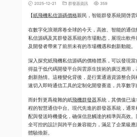
2025-12-21
群發器資訊
359
【
紙飛機私信源碼價格
親民，智能群發系統開啓雲
在數字化浪潮席卷全球的今天，高效、智能的通信
私信源碼及其群發器系統的市場動态，展現出軟件
及開發者帶來了前所未有的市場機遇和創新動能。
深入探究紙飛機私信源碼的價格體系，可以發現當
得益于低代碼開發平台與雲原生技術的廣泛應用，
創新熱情。這種變化背後，是行業通過資源整合與
速切入即時通信工具的定制化開發賽道，共享數字
而針對更爲複雜的紙
飛機群發器
系統，其價值已遠
程的智慧通信中台。現代先進的群發器系統，通常
配與發送時機優化，确保信息觸達的精準與高效。同
全可控的設計與跨平台兼容能力，滿足了企業級應
體驗煥新。