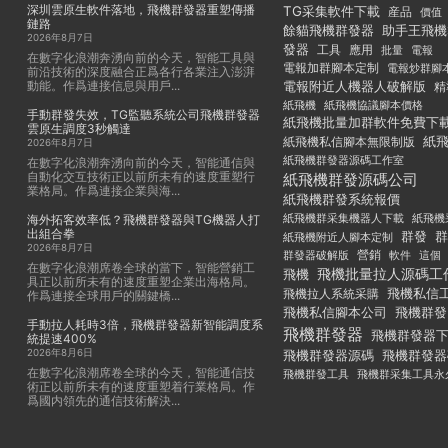
深圳雲原生軟件落地，飛機群發器重塑傳播
TG采集軟件下載
産品
價值
鏈路
餘貓飛機群發器
助手王飛機
2026年8月7日
發器
工具
應用
批量
電報
在數字化浪潮奔湧向前的今天，智能工具與
電報加群腳本定制
電報炒群腳
前沿技術的深度融合正爲各行各業注入澎湃
動能。作爲連接信息與用戶...
電報附近人機器人破解版
精
紙飛機
紙飛機協議腳本價格
手動群發失效，TG監聽系統公司飛機群發器
紙飛機批量加群軟件免費下
雲原生調度3秒觸達
紙
紙飛機私信腳本無限制版
2026年8月7日
紙飛機群發器源碼工作室
在數字化浪潮奔湧向前的今天，智能通信與
自動化交互技術正以前所未有的速度重塑行
紙飛機群發源碼公司
業格局。作爲連接企業與海...
紙飛機群發系統報價
紙飛機群采集機器人下載
紙飛機
海外拓客效率低？飛機群發器與TG機器人打
出組合拳
群發
群
紙飛機附近人腳本定制
2026年8月7日
群發器破解版
營銷
這個
軟件
在數字化浪潮席卷全球的當下，智能營銷工
飛機批量拉人源碼工
飛機
具正以前所未有的速度重塑企業出海格局。
飛機私信
飛機拉人系統采購
作爲連接全球用戶的關鍵橋...
飛機私信腳本公司
飛機群發
手動拉人耗時3倍，飛機群發器新智能調度系
飛機群發器
飛機群發器
統提速400%
2026年8月6日
飛機群發器
飛機群發器源碼
在數字化浪潮席卷全球的今天，智能通信技
飛機群發工具
飛機群采集工具永
術正以前所未有的速度重塑着行業格局。作
爲國内領先的通信技術解決...