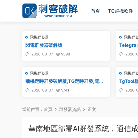
首頁
TG飛機軟件
飛機群發器
飛機群
閃電群發器破解版
Teleg
_最新破
2026-08-07
9398
2026-0
飛機群發器
飛機群
飛機定時群發破解版,TG定時群發,電報
TgToo
定時群發,telegram定時群發
版
2026-08-07
5741
2026-0
當前位置：
首頁
群發器資訊
正文
華南地區部署AI群發系統，通信成