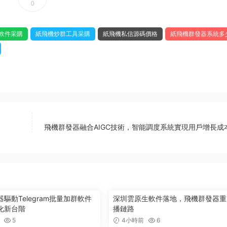
0
軟件采購
紙飛機炒群工具采購
紙飛機私信源碼價格
紙飛機群發器系統多
飛機群發器融合AIGC技術，智能調度系統實現用戶增長成
驅動Telegram批量加群軟件
深圳雲原生軟件落地，飛機群發器重
化新台階
播鏈路
5
4小時前
6