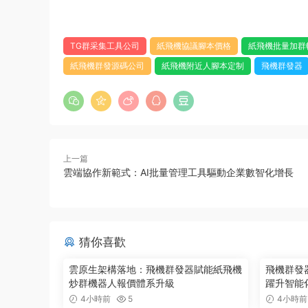
TG群采集工具公司
紙飛機協議腳本價格
紙飛機批量加群
紙飛機群發源碼公司
紙飛機附近人腳本定制
飛機群發器
上一篇
雲端協作新範式：AI批量管理工具驅動企業數智化增長
猜你喜歡
雲原生架構落地：飛機群發器賦能紙飛機
飛機群發器
炒群機器人報價體系升級
躍升智能
4小時前
5
4小時前