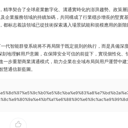
，精準契合了全球産業數字化、溝通實時化的澎湃趨勢。政策層
賽道及企業服務領域的持續加碼，共同構成了行業穩步增長的堅實
，都标志着該領域已從技術探索邁入場景賦能和規模應用的新階
，下一代智能群發系統将不再局限于既定規則的執行，而是具備深
更深刻地理解用戶意圖，在保障安全可信的前提下，實現個性化、
進一步重塑商業溝通模式，助力企業在全域布局與用戶運營中建
智慧通信新藍圖。
d%8e%e5%8d%97%e5%9c%b0%e5%8c%ba%e9%83%a8%e7%bd%b2ai%e
c%8c%e9%80%9a%e4%bf%a1%e6%88%90%e6%9c%ac%e9%99%8