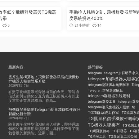
效率低？飛機群發器與TG機器
手動拉人耗時3倍，飛機群發器新智
合拳
度系統提速400%
5
21小時前
14
最新内容
熱門标簽
telegram
telegram加群助手永
雲原生架構落地：飛機群發器賦能紙飛機炒
telegram加群機器人哪家
群機器人報價體系升級
Tel
telegram協議腳本無限制版
2026年8月7日
Telegram群發器破解版
在數字化轉型浪潮奔湧向前的今天，智能通
telegram群發器系統定制
信技術與自動化交互方案正以前所未有的速
度重塑企業運營格局。作爲...
telegram群發工具
telegram
telegram群采集機器人報價
tg
飛機群發器驅動Telegram批量加群軟件躍升
TG加群系統工作室
TG協議系
智能化新台階
TG批量私信手機軟件哪家
2026年8月7日
随着數字化轉型浪潮的深入推進，即時通訊
TG機器人哪裏有
TG私信工
領域的創新應用持續湧現，爲行業帶來了蓬
TG群發器
TG群
TG網頁版價格
勃發展的新動能。近期，圍...
TG群發工具
TG群采集工具公司