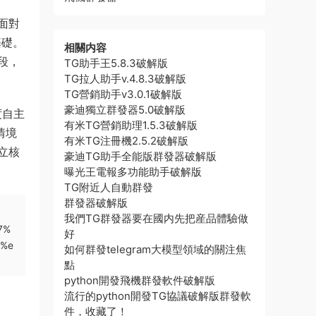
面對
基礎。
相關内容
段，
TG助手王5.8.3破解版
TG拉人助手v.4.8.3破解版
TG營銷助手v3.0.1破解版
豪迪獨立群發器5.0破解版
度自主
有米TG營銷助理1.5.3破解版
情境
有米TG注冊機2.5.2破解版
立核
豪迪TG助手全能版群發器破解版
曝光王電報多功能助手破解版
TG附近人自動群發
群發器破解版
我們TG群發器要在國内先把産品體驗做
7%
好
d%e
如何群發telegram大模型領域的關注焦
點
python開發飛機群發軟件破解版
流行的python開發TG協議破解版群發軟
件，收藏了！