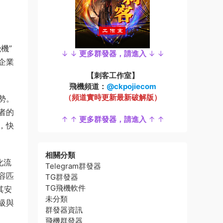
機”
↓ ↓
更多群發器，請進入
↓ ↓
企業
【刺客工作室】
飛機頻道：
@ckpojiecom
（頻道實時更新最新破解版）
勢。
者的
↑ ↑
更多群發器，請進入
↑ ↑
，快
相關分類
化流
Telegram群發器
容匹
TG群發器
TG飛機軟件
其安
未分類
級與
群發器資訊
飛機群發器