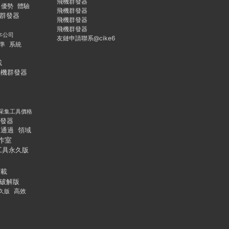
飛機群發器
優勢
體驗
飛機群發器
群發器
飛機群發器
飛機群發器
本公司
友鏈申請聯系@cike6
準
系統
載
飛機群發器
采集工具價格
發器
通過
領域
作室
工具永久版
下載
破解版
久版
高效