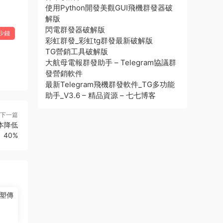
使用Python開發美觀GUI飛機群發器破
解版
閃電群發器破解版
少錢
彩虹群發_彩虹tg群發最新破解版
TG營銷工具破解版
大航母電報群發助手 – Telegram協議群
發營銷軟件
最新Telegram飛機群發軟件_TG多功能
助手_V3.6 – 精品資源 – 七七博客
下一篇
本降低
40%
塑傳