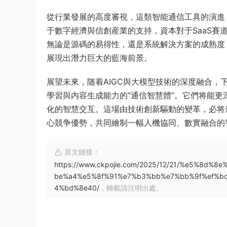
從行業發展的高度審視，這類智能通信工具的演進
于數字經濟與信創産業的支持，資本對于SaaS
無論是源碼的易得性，還是系統解決方案的成熟度
展現出潛力巨大的藍海前景。
展望未來，随着AIGC與大模型技術的深度融合
學習與内容生成能力的“通信智慧體”。它們将能
化的智慧交互。這場由技術創新驅動的變革，必将
心競争優勢，共同繪制一幅人機協同、數實融合的
原文鏈接：
https://www.ckpojie.com/2025/12/21/%e5%8
be%a4%e5%8f%91%e7%b3%bb%e7%bb%9f%ef%b
4%bd%8e40/
，轉載請注明出處。