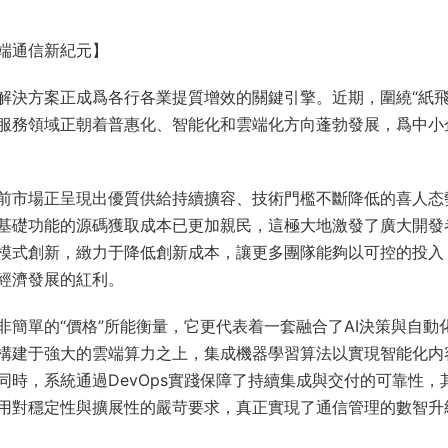
端通信新紀元】
解決方案正成爲各行各業提質增效的關鍵引擎。近期，圍繞“紙飛
服務領域正朝着普惠化、智能化和雲端化方向蓬勃發展，爲中小
前市場正呈現出優質供給持續擴容、技術門檻不斷降低的喜人态
基礎功能的源碼獲取成本已更加親民，這極大地激發了廣大開發
模式創新，緻力于降低創新成本，讓更多團隊能夠以可控的投入
經濟發展的紅利。
非簡單的“價格”所能衡量，它更代表着一套融合了AI決策與自動
構建于強大的雲端算力之上，集成機器學習算法以實現智能化内
時，系統通過DevOps實踐保障了持續集成與交付的可靠性，
用對穩定性與擴展性的嚴苛要求，真正實現了通信管理的數智升