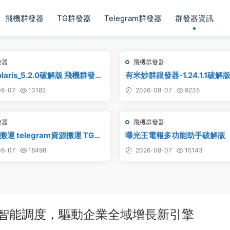
飛機群發器
TG群發器
Telegram群發器
群發器資訊
發器
飛機群發器
laris_5.2.0破解版 飛機群發器
有米炒群跟發器-1.24.1.1破解
軟件_Telegram群發工具_破解
8-07
13182
2026-08-07
9235
發器
飛機群發器
運 telegram資源搬運 TG頻
曝光王電報多功能助手破解版
電報頻道克隆
8-07
18498
2026-08-07
15143
I智能調度，驅動企業全域增長新引擎