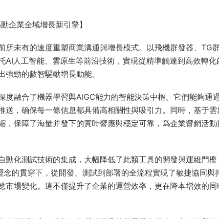
驅動企業全域增長新引擎】
前所未有的速度重塑商業溝通與增長模式。以飛機群發器、TG
托AI人工智能、雲原生等前沿技術，實現從精準觸達到高效轉化
出強勁的數智驅動增長動能。
深度融合了機器學習與AIGC能力的智能決策中樞。它們能夠通
推送，确保每一條信息都具備高相關性與吸引力。同時，基于雲
縮，保障了海量并發下的實時響應與穩定可靠，爲企業營銷活動
自動化測試技術的集成，大幅降低了此類工具的開發與運維門檻
s理念的貫穿下，從開發、測試到部署的全流程實現了敏捷協同與
應市場變化。這不僅提升了企業的運營效率，更在降本增效的同