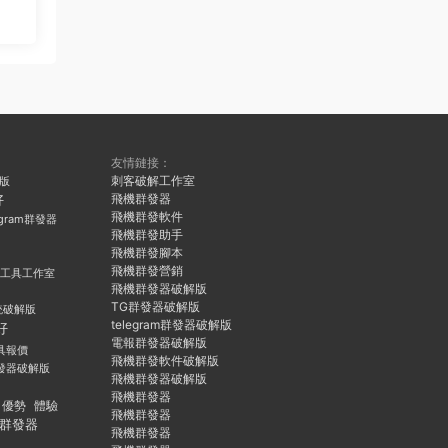
友情鏈接：
刺客破解工作室
久版
飛機群發器
好
飛機群發軟件
egram群發器
飛機群發助手
飛機群發腳本
飛機群發營銷
群發工具工作室
飛機群發器破解版
TG群發器破解版
統破解版
telegram群發器破解版
好
電報群發器破解版
具報價
飛機群發軟件破解版
發器破解版
飛機群發器破解版
飛機群發器
優勢
體驗
飛機群發器
群發器
飛機群發器