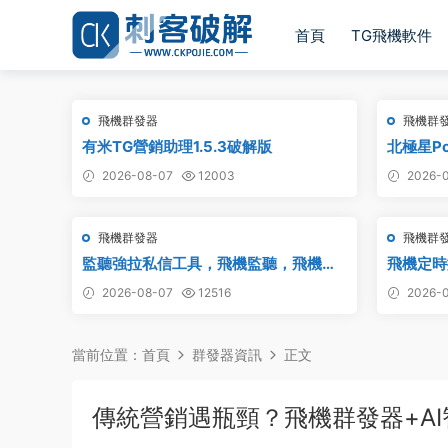
首頁
TG飛機軟件
飛機群發器
飛機群
有米TG營銷助理1.5.3破解版
北極星Po
_TG群發
2026-08-07
12003
2026-0
版
飛機群發器
飛機群
監聽強拉私信工具，飛機監聽，飛機監
飛機定時搬
聽強拉，飛機監聽自動拉人，破解版
道搬運 
2026-08-07
12516
2026-0
當前位置：
首頁
群發器資訊
正文
傳統營銷遇瓶頸？飛機群發器+A