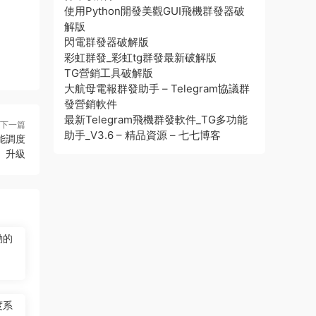
使用Python開發美觀GUI飛機群發器破
解版
閃電群發器破解版
彩虹群發_彩虹tg群發最新破解版
TG營銷工具破解版
大航母電報群發助手 – Telegram協議群
發營銷軟件
最新Telegram飛機群發軟件_TG多功能
下一篇
助手_V3.6 – 精品資源 – 七七博客
能調度
升級
動的
度系