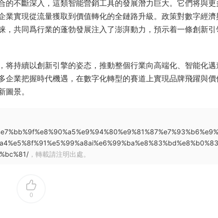
合的不斷深入，這類智能營銷工具的發展潛力巨大。它們将與更
企業實現從流量獲取到價值轉化的全鏈路升級。政策對數字經濟
睐，共同爲行業的蓬勃發展注入了澎湃動力，預示着一條創新引
，将持續以創新引擎的姿态，推動整個行業向高端化、智能化邁
多企業把握時代機遇，在數字化轉型的賽道上實現品牌飛躍與價
新圖景。
c%a0%e7%bb%9f%e8%90%a5%e9%94%80%e9%81%87%e7%93%b6%e9
a4%e5%8f%91%e5%99%a8ai%e6%99%ba%e8%83%bd%e8%b0%8
%bc%81/
，轉載請注明出處。
0