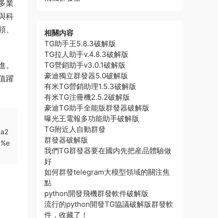
多業
與科
領、
相關内容
TG助手王5.8.3破解版
TG拉人助手v.4.8.3破解版
進。
TG營銷助手v3.0.1破解版
豪迪獨立群發器5.0破解版
值躍
有米TG營銷助理1.5.3破解版
有米TG注冊機2.5.2破解版
豪迪TG助手全能版群發器破解版
曝光王電報多功能助手破解版
TG附近人自動群發
%a2
群發器破解版
3%e
我們TG群發器要在國内先把産品體驗做
好
如何群發telegram大模型領域的關注焦
點
python開發飛機群發軟件破解版
流行的python開發TG協議破解版群發軟
件，收藏了！