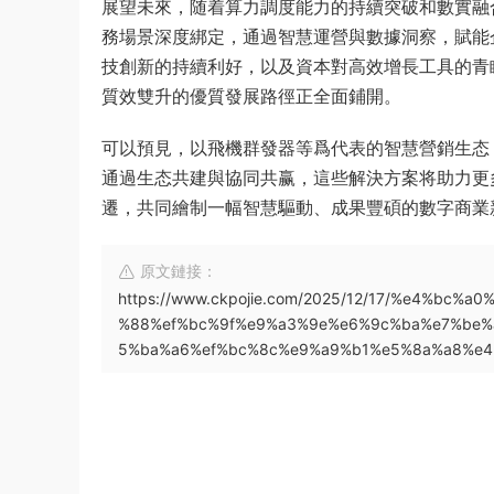
展望未來，随着算力調度能力的持續突破和數實融
務場景深度綁定，通過智慧運營與數據洞察，賦能
技創新的持續利好，以及資本對高效增長工具的青
質效雙升的優質發展路徑正全面鋪開。
可以預見，以飛機群發器等爲代表的智慧營銷生态
通過生态共建與協同共赢，這些解決方案将助力更
遷，共同繪制一幅智慧驅動、成果豐碩的數字商業
原文鏈接：
https://www.ckpojie.com/2025/12/17/%e4%b
%88%ef%bc%9f%e9%a3%9e%e6%9c%ba%e7%be%
5%ba%a6%ef%bc%8c%e9%a9%b1%e5%8a%a8%e4