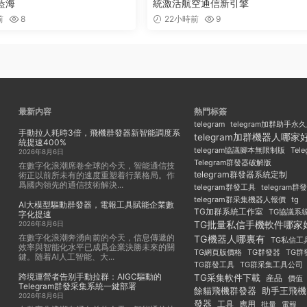
藍海
統激活航空通信新引擎
前
8
22小時前
9
最新内容
熱門标簽
telegram
telegram加群助手永
手動拉人耗時3倍，飛機群發器新智能調度系
telegram加群機器人哪家
統提速400%
Tel
telegram協議腳本無限制版
2026年8月6日
Telegram群發器破解版
在數字化浪潮席卷全球的今天，智能通信技
telegram群發器系統定制
術正以前所未有的速度重塑着行業格局。作
爲國内領先的通信技術解決...
telegram群發工具
telegram
telegram群采集機器人報價
tg
AI大模型驅動群發器，電報工具賦能企業數
TG加群系統工作室
TG協議系
字化提速
TG批量私信手機軟件哪家
2026年8月6日
在數字化浪潮奔湧向前的今天，信息傳遞的
TG機器人哪裏有
TG私信工
效率與智能化水平已成爲企業決勝未來的關
TG群發器
TG群
TG網頁版價格
鍵。随着AI人工智能、大...
TG群發工具
TG群采集工具公司
跨境運營者告别手動拉群：AIGC驅動的
TG采集軟件下載
産品
價值
Telegram群發采集系統一鍵部署
餘貓飛機群發器
助手王飛機
2026年8月6日
發器
工具
應用
批量
電報