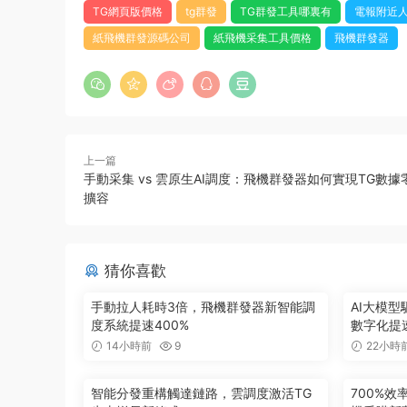
TG網頁版價格
tg群發
TG群發工具哪裏有
電報附近
紙飛機群發源碼公司
紙飛機采集工具價格
飛機群發器
上一篇
手動采集 vs 雲原生AI調度：飛機群發器如何實現TG數
擴容
猜你喜歡
手動拉人耗時3倍，飛機群發器新智能調
AI大模
度系統提速400%
數字化提
14小時前
9
22小時
智能分發重構觸達鏈路，雲調度激活TG
700%