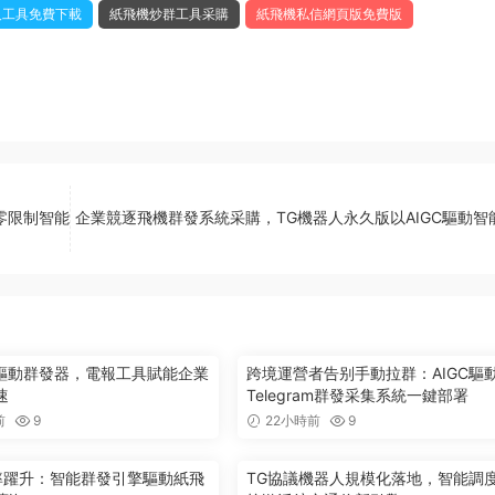
人工具免費下載
紙飛機炒群工具采購
紙飛機私信網頁版免費版
據零限制智能
企業競逐飛機群發系統采購，TG機器人永久版以AIGC驅動智
型驅動群發器，電報工具賦能企業
跨境運營者告别手動拉群：AIGC驅
速
Telegram群發采集系統一鍵部署
前
9
22小時前
9
效率躍升：智能群發引擎驅動紙飛
TG協議機器人規模化落地，智能調