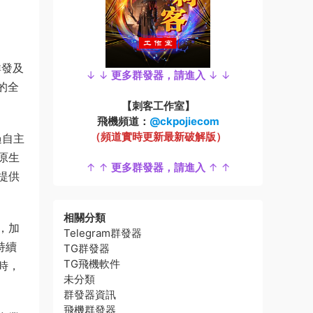
群發及
↓ ↓
更多群發器，請進入
↓ ↓
的全
【刺客工作室】
飛機頻道：
@ckpojiecom
（頻道實時更新最新破解版）
過自主
原生
↑ ↑
更多群發器，請進入
↑ ↑
提供
相關分類
，加
Telegram群發器
持續
TG群發器
TG飛機軟件
時，
未分類
群發器資訊
飛機群發器