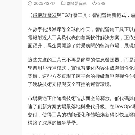
2025-12-17
群發器資訊
248
【
飛機群發器
與TG群發工具：智能營銷新範式，
在數字化浪潮席卷全球的今天，智能營銷工具正以
電報附近人工具爲代表的創新軟件解決方案，正依
面躍升，爲企業開辟了前景廣闊的藍海市場，展現
這些先進的工具已不再是簡單的信息發送器，而是
學習用戶行爲模式，實現智能化内容生成與個性化
架構，這些方案實現了跨平台的極緻兼容與彈性伸
了硬核技術支撐與安全可控的運營環境。
市場機遇正伴随着技術進步而空前釋放。低代碼與
速了創新方案的場景落地與叠代升級。在DevOp
交付，使得工具的功能優化和體驗煥新得以快速響
構築了深厚的競争壁壘。