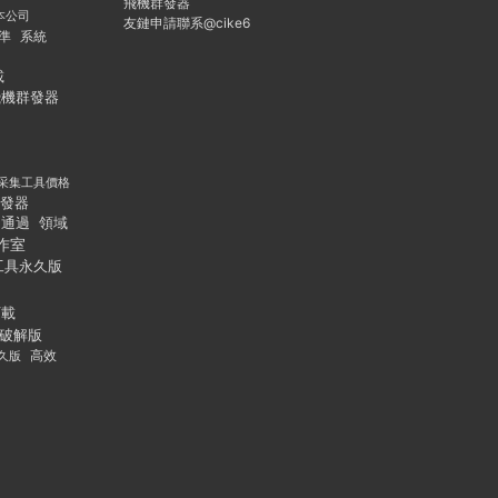
飛機群發器
本公司
友鏈申請聯系@cike6
準
系統
載
飛機群發器
采集工具價格
發器
通過
領域
作室
工具永久版
下載
破解版
久版
高效