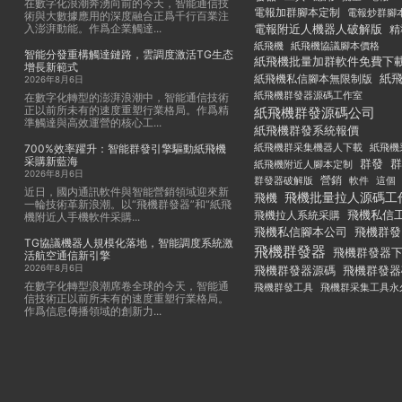
在數字化浪潮奔湧向前的今天，智能通信技
電報加群腳本定制
電報炒群腳
術與大數據應用的深度融合正爲千行百業注
入澎湃動能。作爲企業觸達...
電報附近人機器人破解版
精
紙飛機
紙飛機協議腳本價格
智能分發重構觸達鏈路，雲調度激活TG生态
紙飛機批量加群軟件免費下
增長新範式
紙
紙飛機私信腳本無限制版
2026年8月6日
紙飛機群發器源碼工作室
在數字化轉型的澎湃浪潮中，智能通信技術
正以前所未有的速度重塑行業格局。作爲精
紙飛機群發源碼公司
準觸達與高效運營的核心工...
紙飛機群發系統報價
紙飛機群采集機器人下載
紙飛機
700%效率躍升：智能群發引擎驅動紙飛機
采購新藍海
群發
群
紙飛機附近人腳本定制
2026年8月6日
群發器破解版
營銷
這個
軟件
近日，國内通訊軟件與智能營銷領域迎來新
飛機批量拉人源碼工
飛機
一輪技術革新浪潮。以“飛機群發器”和“紙飛
飛機私信
飛機拉人系統采購
機附近人手機軟件采購...
飛機私信腳本公司
飛機群發
TG協議機器人規模化落地，智能調度系統激
飛機群發器
飛機群發器
活航空通信新引擎
2026年8月6日
飛機群發器
飛機群發器源碼
在數字化轉型浪潮席卷全球的今天，智能通
飛機群發工具
飛機群采集工具永
信技術正以前所未有的速度重塑行業格局。
作爲信息傳播領域的創新力...