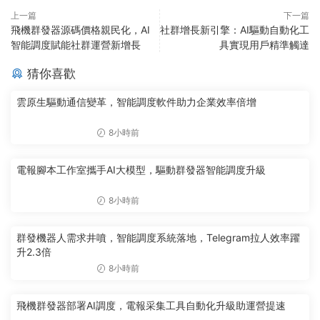
上一篇
下一篇
飛機群發器源碼價格親民化，AI
社群增長新引擎：AI驅動自動化工
智能調度賦能社群運營新增長
具實現用戶精準觸達
猜你喜歡
雲原生驅動通信變革，智能調度軟件助力企業效率倍增
8小時前
電報腳本工作室攜手AI大模型，驅動群發器智能調度升級
8小時前
群發機器人需求井噴，智能調度系統落地，Telegram拉人效率躍
升2.3倍
8小時前
飛機群發器部署AI調度，電報采集工具自動化升級助運營提速