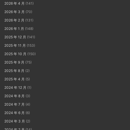
2026 年 4 月
(141)
2026 年 3 月
(70)
2026 年 2 月
(131)
2026 年 1 月
(148)
2025 年 12 月
(141)
2025 年 11 月
(153)
2025 年 10 月
(150)
2025 年 9 月
(75)
2025 年 8 月
(2)
2025 年 4 月
(5)
2024 年 12 月
(1)
2024 年 8 月
(3)
2024 年 7 月
(4)
2024 年 6 月
(6)
2024 年 3 月
(2)
2024 年 2 月
(14)