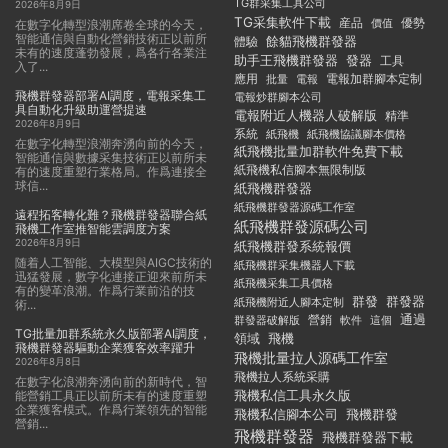
TG群采集工具公司
2026年8月9日
TG采集軟件下載
産品
優勢
價值
在數字化轉型浪潮席卷全球的今天，
智能通信與自動化營銷技術正以前所
餘貓飛機群發器
體驗
未有的速度蓬勃發展，爲各行各業注
助手王飛機群發器
發器
工具
入了...
應用
電報加群腳本定制
批量
電報
飛機群發器部署AI調度，電報采集工
電報炒群腳本公司
具自動化升級助運營提速
電報附近人機器人破解版
精準
2026年8月9日
系統
紙飛機
紙飛機協議腳本價格
在數字化轉型浪潮奔湧向前的今天，
紙飛機批量加群軟件免費下載
智能通信與數據采集技術正以前所未
紙飛機私信腳本無限制版
有的速度重塑行業格局。作爲連接全
球信...
紙飛機群發器
紙飛機群發器源碼工作室
遠程拓客轉化難？飛機群發器聯合紙
紙飛機群發源碼公司
飛機工作室推智能雲調度方案
2026年8月9日
紙飛機群發系統報價
随着人工智能、大模型與AIGC技術的
紙飛機群采集機器人下載
迅猛發展，數字化連接正迎來前所未
紙飛機采集工具價格
有的變革浪潮。作爲行業前沿的技
群發
群發器
紙飛機附近人腳本定制
術...
通過
群發器破解版
營銷
這個
軟件
TG批量加群系統永久版部署AI調度，
領域
飛機
飛機群發器驅動企業獲客效率躍升
飛機批量拉人源碼工作室
2026年8月8日
飛機拉人系統采購
在數字化浪潮奔湧向前的新時代，智
飛機私信工具永久版
能營銷工具正以前所未有的速度重塑
企業獲客模式。作爲行業領先的智能
飛機私信腳本公司
飛機群發
營銷...
飛機群發器
飛機群發器下載