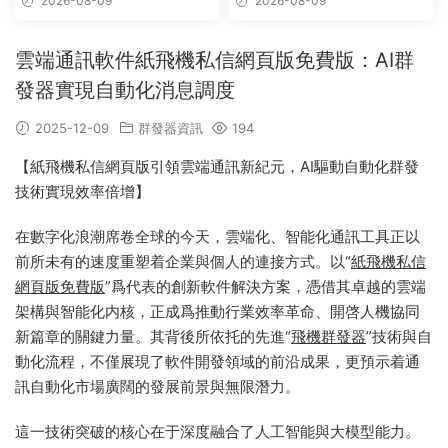
2026-08-09
2026-08-09
_Telegram群發工具_破解版
信,telegram附近群發
雲端通訊軟件紙飛機私信網頁版免費版：AI群
發器實現自動化消息調度
2025-12-09
群發器資訊
194
【紙飛機私信網頁版引領雲端通訊新紀元，AI驅動自動化群發
技術實現效率倍增】
在數字化浪潮席卷全球的今天，雲端化、智能化通訊工具正以
前所未有的速度重塑着企業與個人的連接方式。以“
紙飛機私信
網頁版免費版
”爲代表的創新軟件解決方案，憑借其卓越的雲端
架構與智能化内核，正成爲推動行業效率革命、開啓人機協同
新篇章的關鍵力量。其背後所依托的先進“
飛機群發器
”技術與自
動化流程，不僅展現了軟件開發領域的前沿成果，更預示着通
訊自動化市場廣闊的發展前景與無限潛力。
這一技術突破的核心在于深度融合了人工智能與大模型能力。