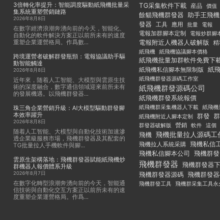
3倍轉化率提升：智能調度驅動紙飛機批量采
TG采集軟件下載
産品
價值
集系統重塑營銷鏈路
餘貓飛機群發器
助手王飛機
2026年8月8日
發器
工具
應用
批量
電報
在數字經濟浪潮奔湧向前的今天，智能化、
電報加群腳本定制
電報炒群腳
自動化的軟件解決方案正以前所未有的速度
重塑企業運營格局。作爲數...
電報附近人機器人破解版
精
紙飛機
紙飛機協議腳本價格
跨境運營者破解群發瓶頸：電報協議助手驅
紙飛機批量加群軟件免費下
動智能觸達
紙
紙飛機私信腳本無限制版
2026年8月8日
紙飛機群發器源碼工作室
近年來，随着人工智能、大模型與雲原生技
術的深度融合，數字通信領域迎來前所未有
紙飛機群發源碼公司
的發展機遇。以飛機群發器...
紙飛機群發系統報價
紙飛機群采集機器人下載
紙飛機
珠三角企業營銷升級：AI大模型驅動群發腳
本效率躍升
群發
群
紙飛機附近人腳本定制
2026年8月8日
群發器破解版
營銷
這個
軟件
随着人工智能、大模型與自動化技術加速滲
飛機批量拉人源碼工
飛機
透企業級服務市場，飛機群發器及其配套的
飛機私信
飛機拉人系統采購
TG批量拉人手機軟件與腳...
飛機私信腳本公司
飛機群發
雲原生架構落地：飛機群發器賦能紙飛機炒
飛機群發器
飛機群發器
群機器人報價體系升級
2026年8月7日
飛機群發器
飛機群發器源碼
在數字化轉型浪潮奔湧向前的今天，智能通
飛機群發工具
飛機群采集工具永
信技術與自動化交互方案正以前所未有的速
度重塑企業運營格局。作爲...