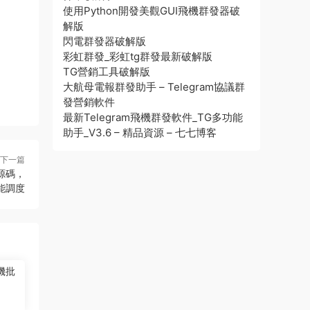
使用Python開發美觀GUI飛機群發器破
解版
閃電群發器破解版
彩虹群發_彩虹tg群發最新破解版
TG營銷工具破解版
大航母電報群發助手 – Telegram協議群
發營銷軟件
最新Telegram飛機群發軟件_TG多功能
助手_V3.6 – 精品資源 – 七七博客
下一篇
源碼，
能調度
機批