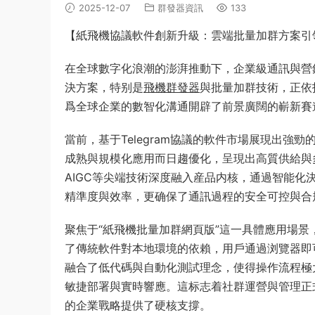
2025-12-07
群發器資訊
133
【紙飛機協議軟件創新升級：雲端批量加群方案引
在全球數字化浪潮的澎湃推動下，企業級通訊與營銷
決方案，特别是
飛機群發器
與批量加群技術，正依
爲全球企業的數智化溝通開辟了前景廣闊的嶄新賽
當前，基于Telegram協議的軟件市場展現出
成熟與規模化應用而日趨優化，呈現出高質供給與
AIGC等尖端技術深度融入産品内核，通過智能
精準度與效率，更确保了通訊過程的安全可控與合
聚焦于“紙飛機批量加群網頁版”這一具體應用場
了傳統軟件對本地環境的依賴，用戶通過浏覽器即
融合了低代碼與自動化測試理念，使得操作流程極
敏捷部署與實時響應。這标志着社群運營與管理正
的企業戰略提供了硬核支撐。