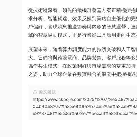
從技術縱深看，領先的飛機群發器方案正積極擁抱De
求分析、智能觸達、效果反饋到策略自主優化的完
戶偏好，實現消息推送節奏與内容的智慧運營，達
擎的智慧驅動模式，正是行業從工具應用走向生态
展望未來，随着算力調度能力的持續突破和人工智能
大。它們将與跨境電商、品牌營銷、客戶服務等多
協作共生模式。在政策利好與市場需求的雙重加持
之姿，助力全球企業在數實融合的浪潮中把握機遇
原文鏈接：
https://www.ckpojie.com/2025/12/07/%e5%
0%b4%e8%a7%a3%e8%8e%b7%e5%ae%a2%e9%9a
e9%87%8f%e5%8a%a0%e7%be%a4%e8%bd%af%e