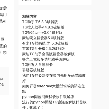
從需
與用
相關内容
爲引
TG助手王5.8.3破解版
TG拉人助手v.4.8.3破解版
TG營銷助手v3.0.1破解版
豪迪獨立群發器5.0破解版
力巨
有米TG營銷助理1.5.3破解版
慧的
有米TG注冊機2.5.2破解版
引領
豪迪TG助手全能版群發器破解版
曝光王電報多功能助手破解版
TG附近人自動群發
群發器破解版
我們TG群發器要在國内先把産品體驗做
%a
好
9%
如何群發telegram大模型領域的關注焦
點
python開發飛機群發軟件破解版
流行的python開發TG協議破解版群發軟
件，收藏了！