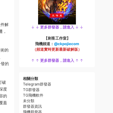
軟件解
↓ ↓
更多群發器，請進入
↓ ↓
遷，
【刺客工作室】
飛機頻道：
@ckpojiecom
（頻道實時更新最新破解版）
技術的
、
↑ ↑
更多群發器，請進入
↑ ↑
分發的
相關分類
打破
Telegram群發器
深度
TG群發器
TG飛機軟件
容的
未分類
覆蓋
群發器資訊
飛機群發器