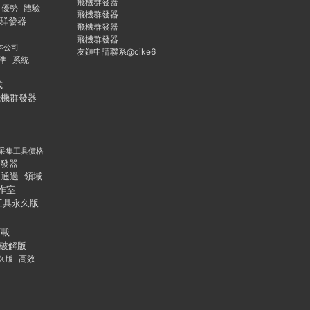
飛機群發器
優勢
體驗
飛機群發器
群發器
飛機群發器
飛機群發器
本公司
友鏈申請聯系@cike6
準
系統
載
飛機群發器
采集工具價格
發器
通過
領域
作室
工具永久版
下載
破解版
久版
高效