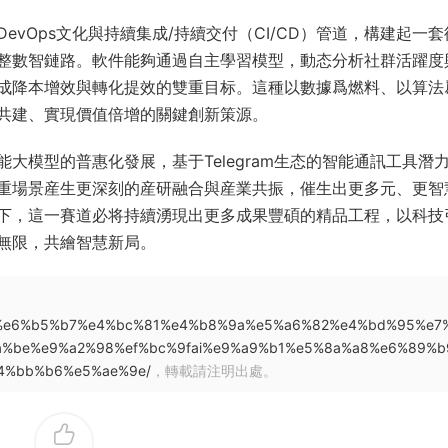
vOps文化與持續集成/持續交付（CI/CD）管道，構建起一套
整數智鏈路。軟件能夠通過自主學習模型，動态分析社群活躍度
成降本增效與轉化提效的雙重目标。這種以數據爲燃料、以算法
共建、實現價值倍增的關鍵創新策源。
大模型的普惠化發展，基于Telegram生态的智能通訊工具潛
重場景産生更深刻的産研融合與産業共振，催生出更多元、更智
下，這一賽道必将持續湧現出更多成果豐碩的精品工程，以科技
無限，共繪智慧新局。
87%ba%e6%b5%b7%e4%bc%81%e4%b8%9a%e5%a6%82%e4%bd%95%e7
%be%e9%a2%98%ef%bc%9fai%e9%a9%b1%e5%8a%a8%e6%89%b
4%bb%b6%e5%ae%9e/
，轉載請注明出處。