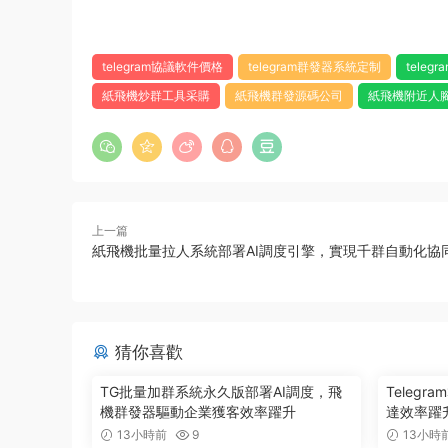
telegram協議軟件價格
telegram群發器系統定制
tele
紙飛機炒群工具采購
紙飛機群發源碼公司
紙飛機附近人
上一篇
紙飛機批量拉人系統部署AI調度引擎，實現千群自動化協
猜你喜歡
TG批量加群系統永久版部署AI調度，飛
Teleg
機群發器驅動企業獲客效率躍升
達效率躍升
13小時前
9
13小時