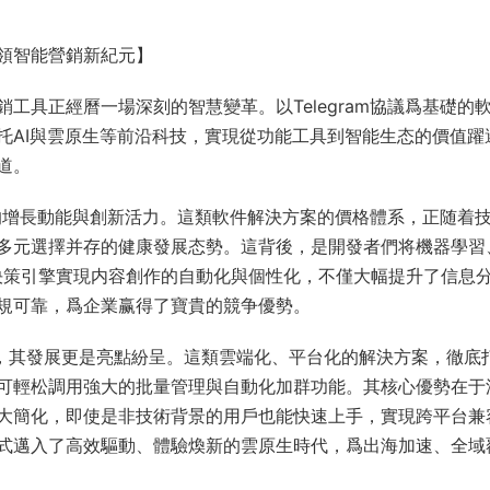
領智能營銷新紀元】
工具正經曆一場深刻的智慧變革。以Telegram協議爲基礎的
托AI與雲原生等前沿科技，實現從功能工具到智能生态的價值躍
道。
強勁的增長動能與創新活力。這類軟件解決方案的價格體系，正随着
多元選擇并存的健康發展态勢。這背後，是開發者們将機器學習
化決策引擎實現内容創作的自動化與個性化，不僅大幅提升了信息
規可靠，爲企業赢得了寶貴的競争優勢。
景，其發展更是亮點紛呈。這類雲端化、平台化的解決方案，徹底
可輕松調用強大的批量管理與自動化加群功能。其核心優勢在于
大簡化，即使是非技術背景的用戶也能快速上手，實現跨平台兼
式邁入了高效驅動、體驗煥新的雲原生時代，爲出海加速、全域