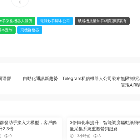
0
gram群采集機器人報價
電報炒群腳本公司
紙飛機批量加群網頁版哪裏有
腳本定制
飛機群發器
同運營
自動化通訊新趨勢：Telegram私信機器人公司發布無限制版
實現AI智
ram群發助手接入大模型，客戶觸
3倍轉化率提升：智能調度驅動紙飛
2.3倍
量采集系統重塑營銷鏈路
前
9
13小時前
8