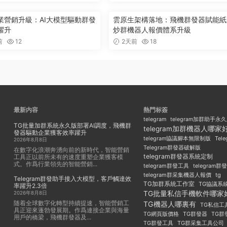
業營銷升級：AI大模型驅動群發
雲原生架構落地：飛機群發器賦能紙
躍升
炒群機器人報價體系升級
前
12
2天前
18
最新内容
熱門标簽
telegram
telegram加群助手永
TG批量加群系統永久版部署AI調度，飛機群
telegram加群機器人哪家
發器驅動企業獲客效率躍升
Tel
telegram協議腳本無限制版
2026年8月8日
Telegram群發器破解版
在數字化浪潮奔湧向前的新時代，智能營銷
telegram群發器系統定制
工具正以前所未有的速度重塑企業獲客模
式。作爲行業領先的智能營銷...
telegram群發工具
telegram
telegram群采集機器人報價
tg
Telegram群發助手接入大模型，客戶觸達效
TG加群系統工作室
TG協議系
率躍升2.3倍
TG批量私信手機軟件哪家
2026年8月8日
随着全球數字化轉型持續提速，智能營銷工
TG機器人哪裏有
TG私信工
具正迎來蓬勃發展期。作爲連接企業與海量
TG群發器
TG群
TG網頁版價格
用戶的橋梁，飛機群發器及...
TG群發工具
TG群采集工具公司