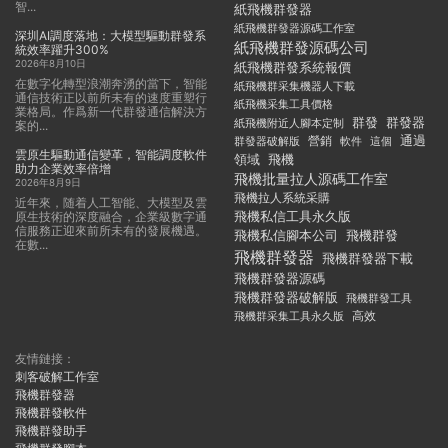
智...
紙飛機群發器
紙飛機群發器源碼工作室
深圳AI調度落地：大模型驅動群發系
紙飛機群發源碼公司
統效率躍升300%
2026年8月10日
紙飛機群發系統報價
在數字化轉型浪潮奔湧的當下，智能
紙飛機群采集機器人下載
通信技術正以前所未有的速度重塑行
紙飛機采集工具價格
業格局。作爲新一代群發通信解決方
群發
群發器
紙飛機附近人腳本定制
案的...
通過
群發器破解版
營銷
這個
軟件
雲原生驅動通信變革，智能調度軟件
領域
飛機
助力企業效率倍增
飛機批量拉人源碼工作室
2026年8月9日
飛機拉人系統采購
近年來，随着人工智能、大模型及雲
飛機私信工具永久版
原生技術的深度融合，企業級數字通
信服務正迎來前所未有的發展機遇。
飛機私信腳本公司
飛機群發
在數...
飛機群發器
飛機群發器下載
飛機群發器源碼
飛機群發器破解版
飛機群發工具
飛機群采集工具永久版
高效
友情鏈接：
刺客破解工作室
飛機群發器
飛機群發軟件
飛機群發助手