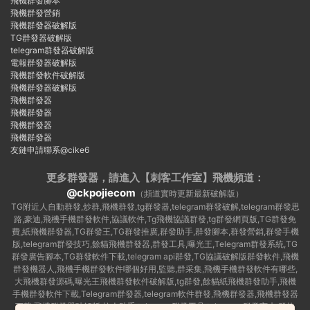
飛機群發腳本
飛機群發營銷
飛機群發器破解版
TG群發器破解版
telegram群發器破解版
電報群發器破解版
飛機群發軟件破解版
飛機群發器破解版
飛機群發器
飛機群發器
飛機群發器
飛機群發器
友鏈申請聯系@cike6
更多群發器，請進入【刺客工作室】
飛機頻道：
@ckpojiecom
（頻道實時更新最新破解版）
TG附近人自動群發,炒群,飛機群發,tg群發器,telegram群發破解,telegram群發思
路,豪迪,飛機手機群發軟件,協議軟件,Tg飛機協議群發,tg群發網頁版,TG群發免
費,紙飛機群發器,TG群發王,TG群發推廣,群發助手,群發腳本,群發營銷,群發手機
版,telegram群發技巧,餘貓飛機群發器,群發工具,曝光王,Telegram群發系統,TG
群發廣告腳本,TG群發軟件下載,telegram api群發,TG協議破解版群發軟件,飛機
群發機器人,飛機手機群發軟件哪個好用,監聽,群采集,飛機手機群發軟件有哪些,
大飛機群發源碼,曝光王飛機群發軟件破解版,tg群發,餘貓紙飛機群發助手,飛機
手機群發軟件下載,Telegram群發器,telegram軟件群發,飛機群發器,飛機群發器
下載,飛機群發器破解版,拉人助手,telegram群發工具,telegram 群發言,加群軟