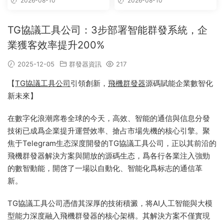
2026-08-10
2026-08-10
具,tg群發
TG協議工具公司：3步部署智能群發系統，企
業獲客效率提升200%
2025-12-05
群發器資訊
217
【
TG協議工具公司
引領創新，
飛機群發器
源碼賦能企業數智化
新未來】
在數字化浪潮席卷全球的今天，高效、智能的通信與信息分發
技術已成爲企業提升運營效率、搶占市場先機的核心引擎。聚
焦于Telegram生态深度開發的TG協議工具公司，正以其前沿的
飛機群發器解決方案與開放的源碼生态，爲各行各業注入強勁
的數智動能，開啓了一場以自動化、智能化爲标志的通信革
新。
TG協議工具公司憑借其深厚的技術積澱，将AI人工智能與大模
型能力深度融入飛機群發器的核心架構。其解決方案不僅實現