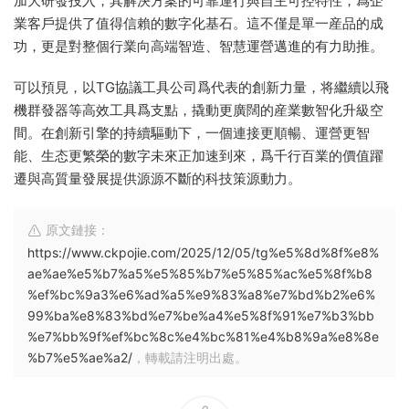
加大研發投入，其解決方案的可靠運行與自主可控特性，爲企
業客戶提供了值得信賴的數字化基石。這不僅是單一産品的成
功，更是對整個行業向高端智造、智慧運營邁進的有力助推。
可以預見，以TG協議工具公司爲代表的創新力量，将繼續以飛
機群發器等高效工具爲支點，撬動更廣闊的産業數智化升級空
間。在創新引擎的持續驅動下，一個連接更順暢、運營更智
能、生态更繁榮的數字未來正加速到來，爲千行百業的價值躍
遷與高質量發展提供源源不斷的科技策源動力。
原文鏈接：
https://www.ckpojie.com/2025/12/05/tg%e5%8d%8f%e8%
ae%ae%e5%b7%a5%e5%85%b7%e5%85%ac%e5%8f%b8
%ef%bc%9a3%e6%ad%a5%e9%83%a8%e7%bd%b2%e6%
99%ba%e8%83%bd%e7%be%a4%e5%8f%91%e7%b3%bb
%e7%bb%9f%ef%bc%8c%e4%bc%81%e4%b8%9a%e8%8e
%b7%e5%ae%a2/
，轉載請注明出處。