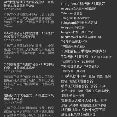
AI大模型驅動飛機群發器升級，企業
telegram加群機器人哪家好
批量加群效率提升3倍
telegram協議腳本無限制版
2026年8月10日
Telegram群發器
在數字化浪潮席卷全球的今天，信息
交互的效率已成爲企業制勝的關鍵。
Telegram群發器破解版
随着人工智能、大模型及雲原生技術
telegram群發器系統定制
的深...
telegram群發工具
telegram群發工具工作室
私域運營者告别手動拉群，AI飛機群
發器實現百群智能觸達
telegram群采集機器人報價
tg
2026年8月10日
TG加群系統工作室
在數字經濟蓬勃發展的浪潮中，企業
TG協議系統破解版
級通訊與營銷工具的智能化升級正成
TG批量私信手機軟件哪家好
爲驅動增長的關鍵引擎。近期，圍繞
TG機器人哪裏有
“飛...
TG私信工具報價
TG群發器
TG網頁版價格
外貿獲客難？飛機群發器+TG助手組
TG群發器破解版
TG群發工具
合拳，直擊轉化率痛點
TG群采集工具公司
2026年8月10日
TG采集軟件下載
産品
優勢
價值
随着數字經濟的蓬勃發展與人工智能
技術的持續突破，智能化營銷工具正
餘貓飛機群發器
體驗
迎來前所未有的發展機遇。作爲業内
助手王飛機群發器
發器
工具
領先...
應用
電報加群腳本定制
批量
電報
破解版私信成過去式，AI調度重構飛
電報炒群腳本公司
機群發新範式
電報附近人機器人破解版
精準
2026年8月10日
系統
紙飛機
紙飛機協議腳本價格
在數字化浪潮奔湧向前的今天，信息
紙飛機批量加群軟件免費下載
傳遞的效率與智能化程度已成爲衡量
紙飛機私信腳本無限制版
行業競争力的核心标尺。随着AI人工