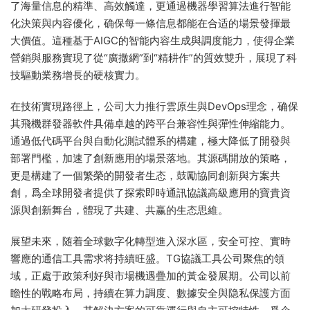
了海量信息的精準、高效觸達，更通過機器學習算法進行智能
化決策與内容優化，确保每一條信息都能在合适的場景發揮最
大價值。這種基于AIGC的智能内容生成與調度能力，使得企業
營銷與服務實現了從“廣撒網”到“精耕作”的質效雙升，展現了科
技驅動業務增長的硬核實力。
在技術實現路徑上，公司大力推行雲原生與DevOps理念，确保
其飛機群發器軟件具備卓越的跨平台兼容性與彈性伸縮能力。
通過低代碼平台與自動化測試體系的構建，極大降低了開發與
部署門檻，加速了創新應用的場景落地。其源碼開放的策略，
更是構建了一個繁榮的開發者生态，鼓勵協同創新與方案共
創，爲全球開發者提供了探索即時通訊協議高級應用的寶貴資
源與創新舞台，體現了共建、共赢的生态思維。
展望未來，随着全球數字化轉型進入深水區，安全可控、實時
響應的通信工具需求将持續旺盛。TG協議工具公司聚焦的領
域，正處于政策利好與市場機遇疊加的黃金發展期。公司以前
瞻性的戰略布局，持續在算力調度、數據安全與隐私保護方面