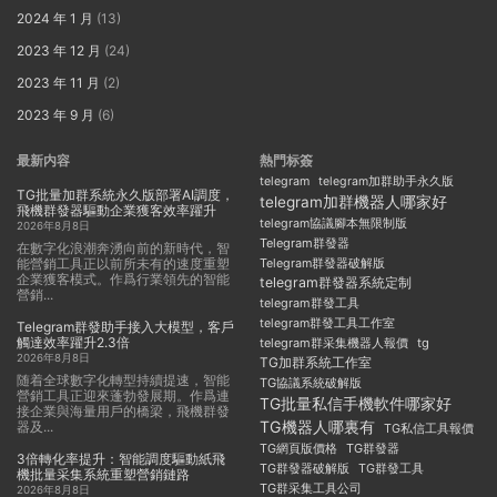
2024 年 1 月
(13)
2023 年 12 月
(24)
2023 年 11 月
(2)
2023 年 9 月
(6)
最新内容
熱門标簽
telegram
telegram加群助手永久版
TG批量加群系統永久版部署AI調度，
telegram加群機器人哪家好
飛機群發器驅動企業獲客效率躍升
telegram協議腳本無限制版
2026年8月8日
Telegram群發器
在數字化浪潮奔湧向前的新時代，智
能營銷工具正以前所未有的速度重塑
Telegram群發器破解版
企業獲客模式。作爲行業領先的智能
telegram群發器系統定制
營銷...
telegram群發工具
telegram群發工具工作室
Telegram群發助手接入大模型，客戶
觸達效率躍升2.3倍
telegram群采集機器人報價
tg
2026年8月8日
TG加群系統工作室
随着全球數字化轉型持續提速，智能
TG協議系統破解版
營銷工具正迎來蓬勃發展期。作爲連
TG批量私信手機軟件哪家好
接企業與海量用戶的橋梁，飛機群發
TG機器人哪裏有
器及...
TG私信工具報價
TG群發器
TG網頁版價格
3倍轉化率提升：智能調度驅動紙飛
TG群發器破解版
TG群發工具
機批量采集系統重塑營銷鏈路
TG群采集工具公司
2026年8月8日