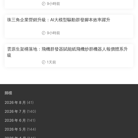
9小時前
珠三角企業營銷升級：AI大模型驅動群發腳本效率躍升
9小時前
雲原生架構落地：飛機群發器賦能紙飛機炒群機器人報價體系升
級
1天前
歸檔
2026 年 8 月
(41)
2026 年 7 月
(140)
2026 年 6 月
(141)
2026 年 5 月
(144)