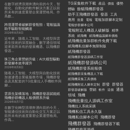
TG采集軟件下載
産品
優勢
價值
在數字經濟浪潮奔湧向前的今天，智
能化、自動化的軟件解決方案正以前
餘貓飛機群發器
體驗
所未有的速度重塑企業運營格局。作
助手王飛機群發器
發器
工具
爲數...
應用
電報加群腳本定制
批量
電報
跨境運營者破解群發瓶頸：電報協議
電報炒群腳本公司
助手驅動智能觸達
電報附近人機器人破解版
精準
2026年8月8日
系統
紙飛機
紙飛機協議腳本價格
近年來，随着人工智能、大模型與雲
紙飛機批量加群軟件免費下載
原生技術的深度融合，數字通信領域
紙飛機私信腳本無限制版
迎來前所未有的發展機遇。以飛機群
發器...
紙飛機群發器
紙飛機群發器源碼工作室
珠三角企業營銷升級：AI大模型驅動
紙飛機群發源碼公司
群發腳本效率躍升
2026年8月8日
紙飛機群發系統報價
随着人工智能、大模型與自動化技術
紙飛機群采集機器人下載
加速滲透企業級服務市場，飛機群發
紙飛機采集工具價格
器及其配套的TG批量拉人手機軟件與
群發
群發器
紙飛機附近人腳本定制
腳...
通過
群發器破解版
營銷
這個
軟件
雲原生架構落地：飛機群發器賦能紙
領域
飛機
飛機炒群機器人報價體系升級
飛機批量拉人源碼工作室
2026年8月7日
飛機拉人系統采購
在數字化轉型浪潮奔湧向前的今天，
飛機私信工具永久版
智能通信技術與自動化交互方案正以
前所未有的速度重塑企業運營格局。
飛機私信腳本公司
飛機群發
作爲...
飛機群發器
飛機群發器下載
飛機群發器源碼