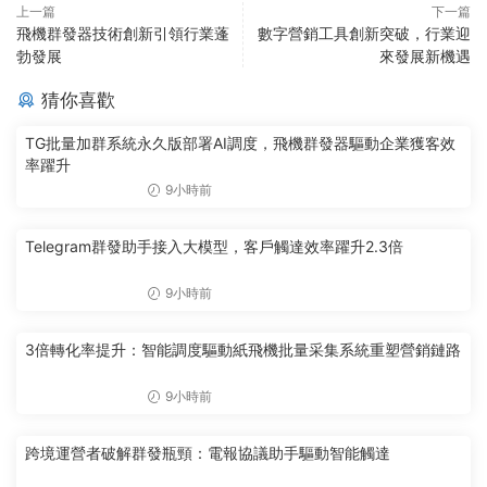
上一篇
下一篇
飛機群發器技術創新引領行業蓬
數字營銷工具創新突破，行業迎
勃發展
來發展新機遇
猜你喜歡
TG批量加群系統永久版部署AI調度，飛機群發器驅動企業獲客效
率躍升
9小時前
Telegram群發助手接入大模型，客戶觸達效率躍升2.3倍
9小時前
3倍轉化率提升：智能調度驅動紙飛機批量采集系統重塑營銷鏈路
9小時前
跨境運營者破解群發瓶頸：電報協議助手驅動智能觸達