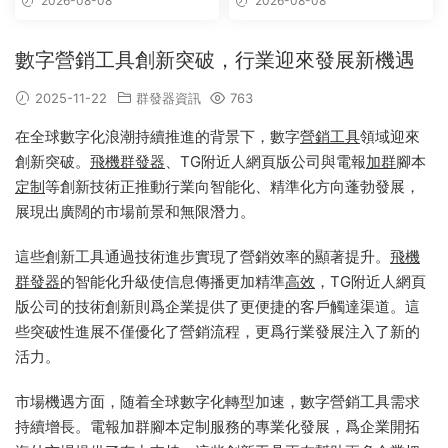
2026-08-08
2026-08-08
數字營銷工具創新突破，行業迎來發展新機遇
2025-11-22
群發器資訊
763
在全球數字化浪潮持續推進的背景下，數字
營銷
工具
領域迎來
創新突破。
飛機群發器
、TG附近人網頁版公司與電報
加群
腳本
定制
等創新技術正推動行業向智能化、精準化方向蓬勃發展，
展現出廣闊的市場前景和無限潛力。
這些創新工具通過技術進步實現了營銷效率的顯著提升。
飛機
群發器
的智能化升級使信息傳播更加精準
高效
，TG附近人網頁
版公司的技術創新則爲企業提供了更便捷的客戶觸達渠道。這
些突破性進展不僅優化了營銷流程，更爲行業發展注入了新的
活力。
市場機遇方面，随着全球數字化轉型加速，數字營銷工具需求
持續增長。電報加群腳本定制服務的專業化發展，爲企業開拓