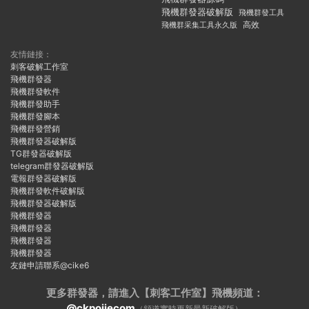
飛機群發器破解版
飛機群發工具
飛機群采集工具永久版
高效
友情鏈接：
刺客破解工作室
飛機群發器
飛機群發軟件
飛機群發助手
飛機群發腳本
飛機群發營銷
飛機群發器破解版
TG群發器破解版
telegram群發器破解版
電報群發器破解版
飛機群發軟件破解版
飛機群發器破解版
飛機群發器
飛機群發器
飛機群發器
飛機群發器
友鏈申請聯系@cike6
更多群發器，請進入【刺客工作室】
飛機頻道：
@ckpojiecom
（頻道實時更新最新破解版）