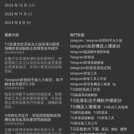
2023 年 12 月
(24)
2023 年 11 月
(2)
2023 年 9 月
(6)
最新内容
熱門标簽
telegram
telegram加群助手永久版
TG批量加群系統永久版部署AI調度，
telegram加群機器人哪家好
飛機群發器驅動企業獲客效率躍升
telegram協議腳本無限制版
2026年8月8日
Telegram群發器
在數字化浪潮奔湧向前的新時代，智
能營銷工具正以前所未有的速度重塑
Telegram群發器破解版
企業獲客模式。作爲行業領先的智能
telegram群發器系統定制
營銷...
telegram群發工具
telegram群發工具工作室
Telegram群發助手接入大模型，客戶
觸達效率躍升2.3倍
telegram群采集機器人報價
tg
2026年8月8日
TG加群系統工作室
随着全球數字化轉型持續提速，智能
TG協議系統破解版
營銷工具正迎來蓬勃發展期。作爲連
TG批量私信手機軟件哪家好
接企業與海量用戶的橋梁，飛機群發
TG機器人哪裏有
器及...
TG私信工具報價
TG群發器
TG網頁版價格
3倍轉化率提升：智能調度驅動紙飛
TG群發器破解版
TG群發工具
機批量采集系統重塑營銷鏈路
TG群采集工具公司
2026年8月8日
TG采集軟件下載
産品
優勢
價值
在數字經濟浪潮奔湧向前的今天，智
能化、自動化的軟件解決方案正以前