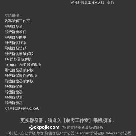
飛機群采集工具永久版
高效
友情鏈接：
刺客破解工作室
飛機群發器
飛機群發軟件
飛機群發助手
飛機群發腳本
飛機群發營銷
飛機群發器破解版
TG群發器破解版
telegram群發器破解版
電報群發器破解版
飛機群發軟件破解版
飛機群發器破解版
飛機群發器
飛機群發器
飛機群發器
飛機群發器
友鏈申請聯系@cike6
更多群發器，請進入【刺客工作室】
飛機頻道：
@ckpojiecom
（頻道實時更新最新破解版）
TG附近人自動群發,炒群,飛機群發,tg群發器,telegram群發破解,telegram群發思