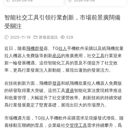
2026-08-08
2026-08-08
智能社交工具引領行業創新，市場前景廣闊備
受關注
2025-11-19
群發器資訊
529
近日，随着
飛機群發
器、TG
拉人
手機軟件采購以及紙飛機批量
拉人機器人免費版等創新
産品
的推廣應用，社交
工具
行業迎來
新一輪發展機遇。這些智能化工具的普及不僅提升了社交效
率，更爲行業發展注入新動能，展現出蓬勃的發展活力。
在技術創新方面，飛機群
發器
和紙飛機批量拉人機器人免費版
的研發取得重大突破。這些工具
通過
智能化算法實現精準推送
和批量管理，大幅提升了社交運營效率。創新技術的持續突破
爲行業發展奠定了堅實基礎，展現出巨大的市場潛力。
市場機遇方面，TG拉人手機軟件采購需求呈現爆發式增長。随
着移動互聯網的普及，企業級社交
管理工具
需求持續攀升，爲