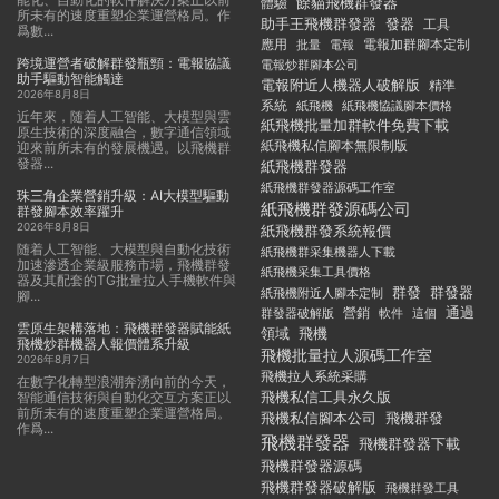
餘貓飛機群發器
體驗
所未有的速度重塑企業運營格局。作
助手王飛機群發器
發器
工具
爲數...
應用
電報加群腳本定制
批量
電報
跨境運營者破解群發瓶頸：電報協議
電報炒群腳本公司
助手驅動智能觸達
電報附近人機器人破解版
精準
2026年8月8日
系統
紙飛機
紙飛機協議腳本價格
近年來，随着人工智能、大模型與雲
紙飛機批量加群軟件免費下載
原生技術的深度融合，數字通信領域
紙飛機私信腳本無限制版
迎來前所未有的發展機遇。以飛機群
發器...
紙飛機群發器
紙飛機群發器源碼工作室
珠三角企業營銷升級：AI大模型驅動
紙飛機群發源碼公司
群發腳本效率躍升
2026年8月8日
紙飛機群發系統報價
随着人工智能、大模型與自動化技術
紙飛機群采集機器人下載
加速滲透企業級服務市場，飛機群發
紙飛機采集工具價格
器及其配套的TG批量拉人手機軟件與
群發
群發器
紙飛機附近人腳本定制
腳...
通過
群發器破解版
營銷
這個
軟件
雲原生架構落地：飛機群發器賦能紙
領域
飛機
飛機炒群機器人報價體系升級
飛機批量拉人源碼工作室
2026年8月7日
飛機拉人系統采購
在數字化轉型浪潮奔湧向前的今天，
飛機私信工具永久版
智能通信技術與自動化交互方案正以
前所未有的速度重塑企業運營格局。
飛機私信腳本公司
飛機群發
作爲...
飛機群發器
飛機群發器下載
飛機群發器源碼
飛機群發器破解版
飛機群發工具