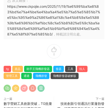
原文鏈接：
https://www.ckpojie.com/2025/11/19/%e6%99%ba%e8%8
3%bd%e7%a4%be%e4%ba%a4%e5%b7%a5%e5%85%b7%
e5%bc%95%e9%a2%86%e8%a1%8c%e4%b8%9a%e5%88
%9b%e6%96%b0%ef%bc%8c%e5%b8%82%e5%9c%ba%e
5%89%8d%e6%99%af%e5%b9%bf%e9%98%94%e5%a4%
87%e5%8f%97%e5%85%b3/
，轉載請注明出處。
0
tg
産品
助手王飛機群發器
發器
工具
拉人
管理工具
通過
飛機群發
飛機群發器破解版
上一篇
下一篇
數字營銷工具創新突破，TG批量
技術創新引領通訊行業蓬勃發