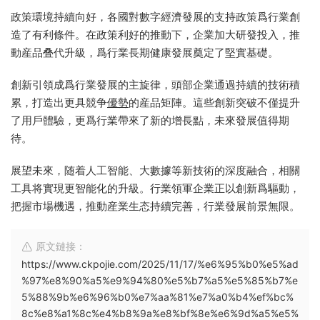
政策環境持續向好，各國對數字經濟發展的支持政策爲行業創
造了有利條件。在政策利好的推動下，企業加大研發投入，推
動産品叠代升級，爲行業長期健康發展奠定了堅實基礎。
創新引領成爲行業發展的主旋律，頭部企業通過持續的技術積
累，打造出更具競争
優勢
的産品矩陣。這些創新突破不僅提升
了用戶體驗，更爲行業帶來了新的增長點，未來發展值得期
待。
展望未來，随着人工智能、大數據等新技術的深度融合，相關
工具将實現更智能化的升級。行業領軍企業正以創新爲驅動，
把握市場機遇，推動産業生态持續完善，行業發展前景無限。
原文鏈接：
https://www.ckpojie.com/2025/11/17/%e6%95%b0%e5%ad
%97%e8%90%a5%e9%94%80%e5%b7%a5%e5%85%b7%e
5%88%9b%e6%96%b0%e7%aa%81%e7%a0%b4%ef%bc%
8c%e8%a1%8c%e4%b8%9a%e8%bf%8e%e6%9d%a5%e5%