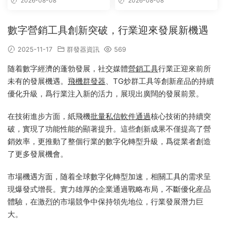
2026-08-08
2026-08-08
_Telegram群發工具_破解版
數字營銷工具創新突破，行業迎來發展新機遇
2025-11-17
群發器資訊
569
随着數字經濟的蓬勃發展，社交媒體
營銷
工具
行業正迎來前所
未有的發展機遇。
飛機群發器
、TG炒群工具等創新産品的持續
優化升級，爲行業注入新的活力，展現出廣闊的發展前景。
在技術進步方面，紙飛機
批量
私信軟件
通過
核心技術的持續突
破，實現了功能性能的顯著提升。這些創新成果不僅提高了營
銷效率，更推動了整個行業的數字化轉型升級，爲從業者創造
了更多發展機會。
市場機遇方面，随着全球數字化轉型加速，相關工具的需求呈
現爆發式增長。實力雄厚的企業通過戰略布局，不斷優化産品
體驗，在激烈的市場競争中保持領先地位，行業發展潛力巨
大。