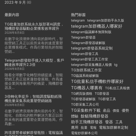
2023 年 9 月
(6)
最新内容
熱門标簽
telegram
telegram加群助手永久版
TG批量加群系統永久版部署AI調度，
telegram加群機器人哪家好
飛機群發器驅動企業獲客效率躍升
telegram協議腳本無限制版
2026年8月8日
Telegram群發器
在數字化浪潮奔湧向前的新時代，智
能營銷工具正以前所未有的速度重塑
Telegram群發器破解版
企業獲客模式。作爲行業領先的智能
telegram群發器系統定制
營銷...
telegram群發工具
telegram群發工具工作室
Telegram群發助手接入大模型，客戶
觸達效率躍升2.3倍
telegram群采集機器人報價
tg
2026年8月8日
TG加群系統工作室
随着全球數字化轉型持續提速，智能
TG協議系統破解版
營銷工具正迎來蓬勃發展期。作爲連
TG批量私信手機軟件哪家好
接企業與海量用戶的橋梁，飛機群發
TG機器人哪裏有
器及...
TG私信工具報價
TG群發器
TG網頁版價格
3倍轉化率提升：智能調度驅動紙飛
TG群發器破解版
TG群發工具
機批量采集系統重塑營銷鏈路
TG群采集工具公司
2026年8月8日
TG采集軟件下載
産品
優勢
價值
在數字經濟浪潮奔湧向前的今天，智
能化、自動化的軟件解決方案正以前
餘貓飛機群發器
體驗
所未有的速度重塑企業運營格局。作
助手王飛機群發器
發器
工具
爲數...
應用
電報加群腳本定制
批量
電報
跨境運營者破解群發瓶頸：電報協議
電報炒群腳本公司