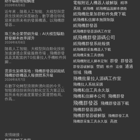
助手驅動智能觸達
電報附近人機器人破解版
精準
2026年8月8日
系統
紙飛機
紙飛機協議腳本價格
近年來，随着人工智能、大模型與雲
紙飛機批量加群軟件免費下載
原生技術的深度融合，數字通信領域
紙飛機私信腳本無限制版
迎來前所未有的發展機遇。以飛機群
發器...
紙飛機群發器
紙飛機群發器源碼工作室
珠三角企業營銷升級：AI大模型驅動
紙飛機群發源碼公司
群發腳本效率躍升
2026年8月8日
紙飛機群發系統報價
随着人工智能、大模型與自動化技術
紙飛機群采集機器人下載
加速滲透企業級服務市場，飛機群發
紙飛機采集工具價格
器及其配套的TG批量拉人手機軟件與
群發
群發器
紙飛機附近人腳本定制
腳...
通過
群發器破解版
營銷
這個
軟件
雲原生架構落地：飛機群發器賦能紙
領域
飛機
飛機炒群機器人報價體系升級
飛機批量拉人源碼工作室
2026年8月7日
飛機拉人系統采購
在數字化轉型浪潮奔湧向前的今天，
飛機私信工具永久版
智能通信技術與自動化交互方案正以
前所未有的速度重塑企業運營格局。
飛機私信腳本公司
飛機群發
作爲...
飛機群發器
飛機群發器下載
飛機群發器源碼
飛機群發器破解版
飛機群發工具
飛機群采集工具永久版
高效
友情鏈接：