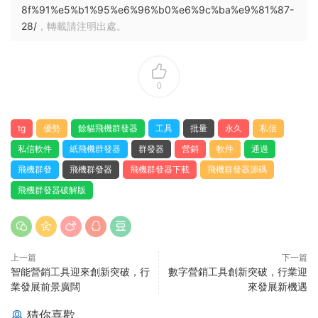
8f%91%e5%b1%95%e6%96%b0%e6%9c%ba%e9%81%87-
28/
，轉載請注明出處。
0
tg
優勢
餘貓飛機群發器
工具
批量
永久
私信
私信軟件
紙飛機群發器
群發器
營銷
軟件
通過
飛機群發
飛機群發器
飛機群發器下載
飛機群發器源碼
飛機群發器破解版
上一篇
下一篇
智能營銷工具迎來創新突破，行
數字營銷工具創新突破，行業迎
業發展前景廣闊
來發展新機遇
猜你喜歡