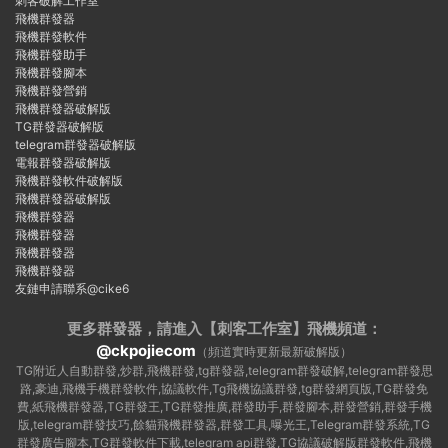
刺客破解工作室
飛機群發器
飛機群發軟件
飛機群發助手
飛機群發腳本
飛機群發營銷
飛機群發器破解版
TG群發器破解版
telegram群發器破解版
電報群發器破解版
飛機群發軟件破解版
飛機群發器破解版
飛機群發器
飛機群發器
飛機群發器
飛機群發器
友鏈申請聯系@cike6
更多群發器，請進入【刺客工作室】
飛機頻道：
@ckpojiecom
（頻道實時更新最新破解版）
TG附近人自動群發,炒群,飛機群發,tg群發器,telegram群發破解,telegram群發思
路,豪迪,飛機手機群發軟件,協議軟件,Tg飛機協議群發,tg群發網頁版,TG群發免
費,紙飛機群發器,TG群發王,TG群發推廣,群發助手,群發腳本,群發營銷,群發手機
版,telegram群發技巧,餘貓飛機群發器,群發工具,曝光王,Telegram群發系統,TG
群發廣告腳本,TG群發軟件下載,telegram api群發,TG協議破解版群發軟件,飛機