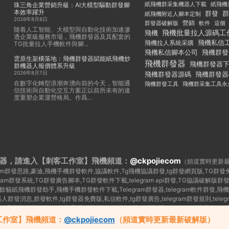
紙飛機群采集機器人下載
紙飛機
珠三角企業營銷升級：AI大模型驅動群發腳
本效率躍升
群發
群
紙飛機附近人腳本定制
2026年8月8日
群發器破解版
營銷
這個
軟件
随着人工智能、大模型與自動化技術加速滲
飛機批量拉人源碼工
飛機
透企業級服務市場，飛機群發器及其配套的
飛機私信
飛機拉人系統采購
TG批量拉人手機軟件與腳...
飛機私信腳本公司
飛機群發
雲原生架構落地：飛機群發器賦能紙飛機炒
飛機群發器
飛機群發器
群機器人報價體系升級
2026年8月7日
飛機群發器
飛機群發器源碼
在數字化轉型浪潮奔湧向前的今天，智能通
飛機群發工具
飛機群采集工具永
信技術與自動化交互方案正以前所未有的速
度重塑企業運營格局。作爲...
器，請進入【刺客工作室】
飛機頻道：
@ckpojiecom
（頻道實時更新
legram群發思路,豪迪,飛機手機群發軟件,協議軟件,Tg飛機協議群發,tg群發網頁版,TG
egram群發系統,TG群發廣告腳本,TG群發軟件下載,telegram api群發,TG協議
紙飛機群發助手,飛機手機群發軟件下載,Telegram群發器,telegram軟件群發,飛機
器人群發消息,群發軟件,tg群發器免費版,私信軟件,tg群發廣告,telegram群發規則,telegr
,TG曝光王群發軟件,tg 群發,飛機群發軟件破解版下載,群發協議,telegram群發視頻
群發 源碼,telegram 群發腳本,飛機群發軟件破解版,飛機群發協議,飛機群發器源碼,telegram
工作室】飛機頻道：
@ckpojiecom
（頻道實時更新最新破解版）