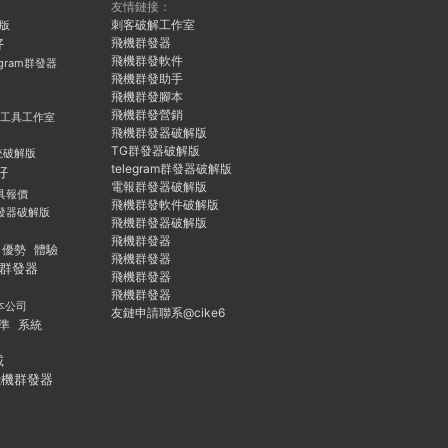
友情鏈接：
刺客破解工作室
久版
飛機群發器
好
飛機群發軟件
egram群發器
飛機群發助手
飛機群發腳本
飛機群發營銷
群發工具工作室
飛機群發器破解版
TG群發器破解版
統破解版
telegram群發器破解版
好
電報群發器破解版
具報價
飛機群發軟件破解版
發器破解版
飛機群發器破解版
飛機群發器
優勢
體驗
飛機群發器
群發器
飛機群發器
飛機群發器
本公司
友鏈申請聯系@cike6
準
系統
載
飛機群發器