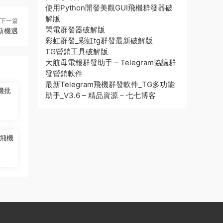
使用Python開發美觀GUI飛機群發器破
解版
下一篇
閃電群發器破解版
新機遇
彩虹群發_彩虹tg群發最新破解版
TG營銷工具破解版
大航母電報群發助手 – Telegram協議群
發營銷軟件
最新Telegram飛機群發軟件_TG多功能
機批
助手_V3.6 – 精品資源 – 七七博客
飛機