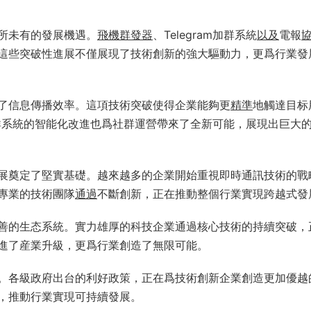
所未有的發展機遇。
飛機群發器
、Telegram加群系統
以及
電報
這些突破性進展不僅展現了技術創新的強大驅動力，更爲行業發
了信息傳播效率。這項技術突破使得企業能夠更
精準
地觸達目标
m加群系統的智能化改進也爲社群運營帶來了全新可能，展現出巨大
展奠定了堅實基礎。越來越多的企業開始重視即時通訊技術的戰
專業的技術團隊
通過
不斷創新，正在推動整個行業實現跨越式發
善的生态系統。實力雄厚的科技企業通過核心技術的持續突破，
進了産業升級，更爲行業創造了無限可能。
。各級政府出台的利好政策，正在爲技術創新企業創造更加優越
，推動行業實現可持續發展。