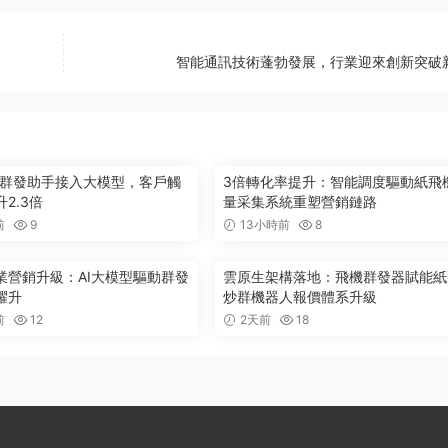
智能通訊技術蓬勃發展，行業迎來創新突破
ram群發助手接入大模型，客戶觸
3倍轉化率提升：智能調度驅動紙飛
2.3倍
量采集系統重塑營銷鏈路
前
9
13小時前
8
業營銷升級：AI大模型驅動群發
雲原生架構落地：飛機群發器賦能紙
躍升
炒群機器人報價體系升級
前
12
2天前
18