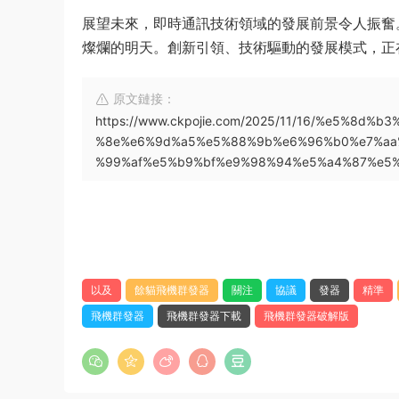
展望未來，即時通訊技術領域的發展前景令人振奮
燦爛的明天。創新引領、技術驅動的發展模式，正
原文鏈接：
https://www.ckpojie.com/2025/11/16/%e5%8
%8e%e6%9d%a5%e5%88%9b%e6%96%b0%e7%aa
%99%af%e5%b9%bf%e9%98%94%e5%a4%87%e5%
以及
餘貓飛機群發器
關注
協議
發器
精準
飛機群發器
飛機群發器下載
飛機群發器破解版