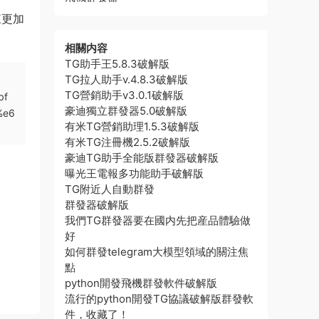
來更加
相關内容
TG助手王5.8.3破解版
TG拉人助手v.4.8.3破解版
TG營銷助手v3.0.1破解版
bf
豪迪獨立群發器5.0破解版
%e6
有米TG營銷助理1.5.3破解版
有米TG注冊機2.5.2破解版
豪迪TG助手全能版群發器破解版
曝光王電報多功能助手破解版
TG附近人自動群發
群發器破解版
我們TG群發器要在國内先把産品體驗做
好
如何群發telegram大模型領域的關注焦
點
python開發飛機群發軟件破解版
流行的python開發TG協議破解版群發軟
件，收藏了！