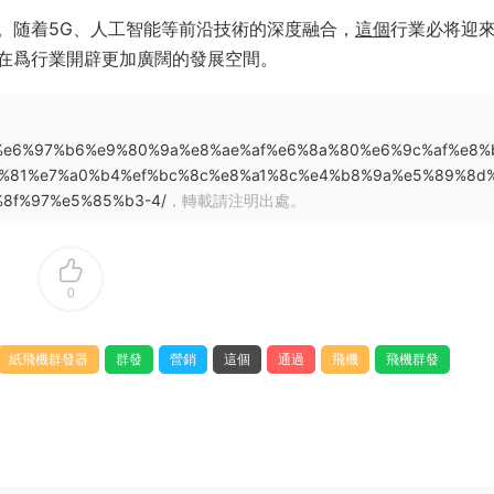
。随着5G、人工智能等前沿技術的深度融合，
這個
行業必将迎
在爲行業開辟更加廣闊的發展空間。
d%b3%e6%97%b6%e9%80%9a%e8%ae%af%e6%8a%80%e6%9c%af%e8%
%81%e7%a0%b4%ef%bc%8c%e8%a1%8c%e4%b8%9a%e5%89%8d
8f%97%e5%85%b3-4/
，轉載請注明出處。
0
紙飛機群發器
群發
營銷
這個
通過
飛機
飛機群發