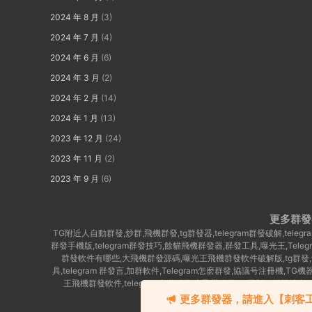
2024 年 8 月
(3)
2024 年 7 月
(4)
2024 年 6 月
(6)
2024 年 3 月
(2)
2024 年 2 月
(14)
2024 年 1 月
(13)
2023 年 12 月
(24)
2023 年 11 月
(2)
2023 年 9 月
(6)
更多群發
TG附近人自動群發,炒群,飛機群發,tg群發器,telegram群發破解,te
群發手機版,telegram群發技巧,餘貓飛機群發器,群發工具,曝光王,Tel
群發軟件有哪些,大飛機群發源碼,曝光王飛機群發軟件破解版,tg群發,餘貓
具,telegram 群發言,加群軟件,Telegram怎麽群發,協議号注冊機,TG機
王飛機群發軟件,telegram自動群發,大飛機群發,Tg限制組群發消息
群,telegram群發助手,telegram
更多群發器，請進入【刺客