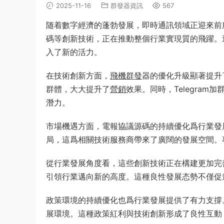
2025-11-16
群發器資訊
567
随着數字經濟的蓬勃發展，即時通訊領域正迎來前
碼等創新技術，正在推動整個行業實現質的飛躍。
入了新的活力。
在技術創新方面，
飛機群發
器的優化升級顯著提升
群體，大大提升了
營銷
效果。同時，Telegra
潛力。
市場機遇方面，電報協議源碼的持續優化爲行業發
局，這爲相關技術服務商帶來了廣闊的發展空間。
從行業發展角度看，這些創新技術正在構建更加完
引領行業邁向新的高度。這種良性發展态勢不僅促
政策環境的持續優化也爲行業發展提供了有力支撐
展環境。這種政策紅利與技術創新形成了良性互動