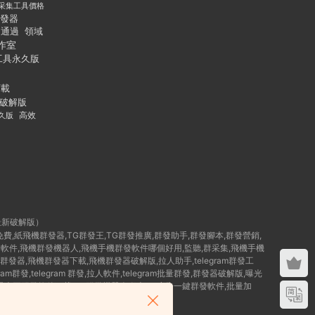
采集工具價格
發器
通過
領域
作室
工具永久版
下載
破解版
久版
高效
最新破解版）
群發免費,紙飛機群發器,TG群發王,TG群發推廣,群發助手,群發腳本,群發營銷,
破解版群發軟件,飛機群發機器人,飛機手機群發軟件哪個好用,監聽,群采集,飛機手機
群發器,飛機群發器下載,飛機群發器破解版,拉人助手,telegram群發工
am群發,telegram 群發,拉人軟件,telegram批量群發,群發器破解版,曝光
,TG曝光王群發軟件下載,TG群發機器人腳本,Tg廣告一鍵群發軟件,批量加
 群發工具,如何群發telegram,TG群發器