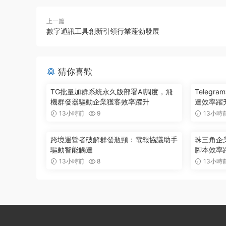
上一篇
數字通訊工具創新引領行業蓬勃發展
猜你喜歡
TG批量加群系統永久版部署AI調度，飛
Teleg
機群發器驅動企業獲客效率躍升
達效率躍升
13小時前
9
13小時
跨境運營者破解群發瓶頸：電報協議助手
珠三角企
驅動智能觸達
腳本效率
13小時前
8
13小時