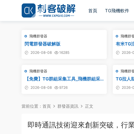
首頁
TG飛機軟件
飛機群發器
飛機群
閃電群發器破解版
有米TG注
2026-08-08
16285
2026-0
飛機群發器
飛機群
【免費】TG群組采集工具_飛機群組采
TG拉人助
集軟件_電報群組采集_telegram群組采
2026-08-08
9726
2026-0
集
當前位置：
首頁
群發器資訊
正文
即時通訊技術迎來創新突破，行