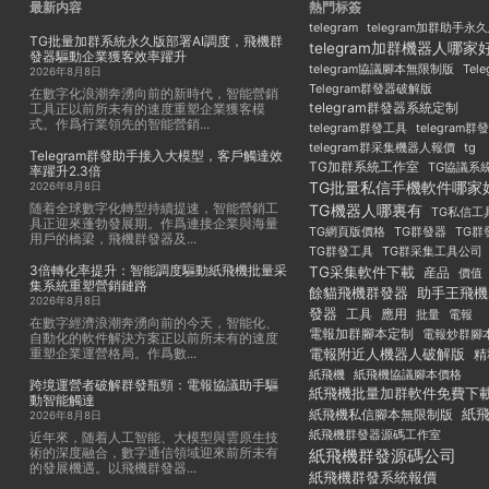
最新内容
熱門标簽
telegram
telegram加群助手永
TG批量加群系統永久版部署AI調度，飛機群
telegram加群機器人哪家
發器驅動企業獲客效率躍升
Tel
telegram協議腳本無限制版
2026年8月8日
Telegram群發器破解版
在數字化浪潮奔湧向前的新時代，智能營銷
telegram群發器系統定制
工具正以前所未有的速度重塑企業獲客模
式。作爲行業領先的智能營銷...
telegram群發工具
telegram
telegram群采集機器人報價
tg
Telegram群發助手接入大模型，客戶觸達效
TG加群系統工作室
TG協議系
率躍升2.3倍
TG批量私信手機軟件哪家
2026年8月8日
随着全球數字化轉型持續提速，智能營銷工
TG機器人哪裏有
TG私信工
具正迎來蓬勃發展期。作爲連接企業與海量
TG群發器
TG群
TG網頁版價格
用戶的橋梁，飛機群發器及...
TG群發工具
TG群采集工具公司
3倍轉化率提升：智能調度驅動紙飛機批量采
TG采集軟件下載
産品
價值
集系統重塑營銷鏈路
餘貓飛機群發器
助手王飛機
2026年8月8日
發器
工具
應用
批量
電報
在數字經濟浪潮奔湧向前的今天，智能化、
電報加群腳本定制
電報炒群腳
自動化的軟件解決方案正以前所未有的速度
重塑企業運營格局。作爲數...
電報附近人機器人破解版
精
紙飛機
紙飛機協議腳本價格
跨境運營者破解群發瓶頸：電報協議助手驅
紙飛機批量加群軟件免費下
動智能觸達
紙
紙飛機私信腳本無限制版
2026年8月8日
紙飛機群發器源碼工作室
近年來，随着人工智能、大模型與雲原生技
術的深度融合，數字通信領域迎來前所未有
紙飛機群發源碼公司
的發展機遇。以飛機群發器...
紙飛機群發系統報價