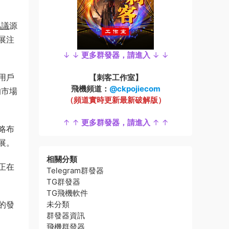
協議
源
展注
↓ ↓
更多群發器，請進入
↓ ↓
用戶
【刺客工作室】
飛機頻道：
@ckpojiecom
的市場
（頻道實時更新最新破解版）
↑ ↑
更多群發器，請進入
↑ ↑
略布
展。
相關分類
正在
Telegram群發器
TG群發器
TG飛機軟件
的發
未分類
群發器資訊
飛機群發器