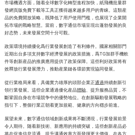
市場機遇方面，随着全球數字化轉型進程加快，紙飛機批量群
發網頁版免費下載等工具正獲得越來越多用戶的青睐。這類産
品的免費開放策略，既降低了用戶使用門檻，也展現了企業開
拓市場的戰略智慧。當前，數字通信市場呈現出蓬勃發展的良
好态勢，未來發展空間十分可觀。
政策環境持續優化爲行業發展創造了有利條件。國家相關部門
近期出台多項支持數字經濟發展的政策措施，爲TG加群手機軟
件等創新産品的推廣應用提供了政策保障。這些利好政策将有
效釋放行業發展潛力，推動産業鏈各環節實現協同發展。
從行業格局來看，具備實力雄厚的頭部企業正
通過
持續創新引
領行業發展。這些企業通過優化産品
體驗
、提升服務品質，不
斷鞏固自身在市場競争中的優勢地位。在創新驅動發展戰略的
指引下，整個行業正朝着更加規範、健康的方向穩步前進。
展望未來，數字通信領域創新成果将不斷湧現，行業發展前景
令人期待。随着新技術、新應用的持續突破，這些創新産品必
将在促進信息流通、提升溝通效率方面發揮更大價值。在各方