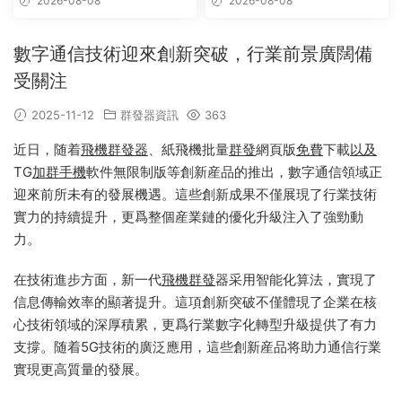
2026-08-08
2026-08-08
數字通信技術迎來創新突破，行業前景廣闊備
受關注
2025-11-12
群發器資訊
363
近日，随着
飛機群發器
、紙飛機批量
群發
網頁版
免費
下載
以及
TG
加群
手機
軟件無限制版等創新産品的推出，數字通信領域正
迎來前所未有的發展機遇。這些創新成果不僅展現了行業技術
實力的持續提升，更爲整個産業鏈的優化升級注入了強勁動
力。
在技術進步方面，新一代
飛機群發
器采用智能化算法，實現了
信息傳輸效率的顯著提升。這項創新突破不僅體現了企業在核
心技術領域的深厚積累，更爲行業數字化轉型升級提供了有力
支撐。随着5G技術的廣泛應用，這些創新産品将助力通信行業
實現更高質量的發展。