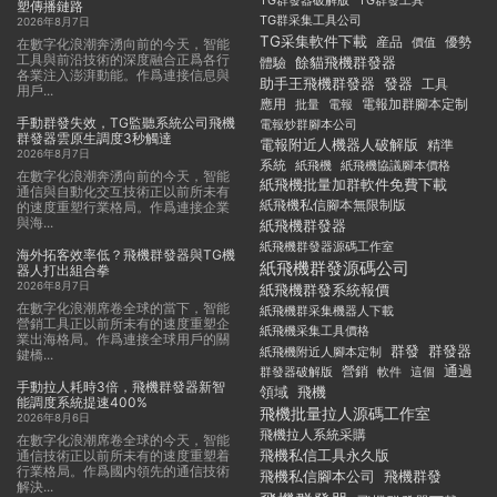
TG群發器破解版
TG群發工具
塑傳播鏈路
TG群采集工具公司
2026年8月7日
TG采集軟件下載
産品
優勢
價值
在數字化浪潮奔湧向前的今天，智能
工具與前沿技術的深度融合正爲各行
餘貓飛機群發器
體驗
各業注入澎湃動能。作爲連接信息與
助手王飛機群發器
發器
工具
用戶...
應用
電報加群腳本定制
批量
電報
手動群發失效，TG監聽系統公司飛機
電報炒群腳本公司
群發器雲原生調度3秒觸達
電報附近人機器人破解版
精準
2026年8月7日
系統
紙飛機
紙飛機協議腳本價格
在數字化浪潮奔湧向前的今天，智能
紙飛機批量加群軟件免費下載
通信與自動化交互技術正以前所未有
紙飛機私信腳本無限制版
的速度重塑行業格局。作爲連接企業
與海...
紙飛機群發器
紙飛機群發器源碼工作室
海外拓客效率低？飛機群發器與TG機
紙飛機群發源碼公司
器人打出組合拳
2026年8月7日
紙飛機群發系統報價
在數字化浪潮席卷全球的當下，智能
紙飛機群采集機器人下載
營銷工具正以前所未有的速度重塑企
紙飛機采集工具價格
業出海格局。作爲連接全球用戶的關
群發
群發器
紙飛機附近人腳本定制
鍵橋...
通過
群發器破解版
營銷
這個
軟件
手動拉人耗時3倍，飛機群發器新智
領域
飛機
能調度系統提速400%
飛機批量拉人源碼工作室
2026年8月6日
飛機拉人系統采購
在數字化浪潮席卷全球的今天，智能
飛機私信工具永久版
通信技術正以前所未有的速度重塑着
行業格局。作爲國内領先的通信技術
飛機私信腳本公司
飛機群發
解決...