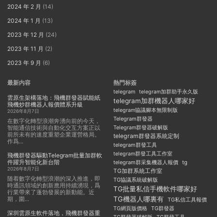
2024 年 2 月
(14)
2024 年 1 月
(13)
2023 年 12 月
(24)
2023 年 11 月
(2)
2023 年 9 月
(6)
最新内容
熱門标簽
telegram
telegram加群助手永久版
雲原生架構落地：飛機群發器賦能紙
telegram加群機器人哪家好
飛機炒群機器人報價體系升級
telegram協議腳本無限制版
2026年8月7日
Telegram群發器
在數字化轉型浪潮奔湧向前的今天，
智能通信技術與自動化交互方案正以
Telegram群發器破解版
前所未有的速度重塑企業運營格局。
telegram群發器系統定制
作爲...
telegram群發工具
telegram群發工具工作室
飛機群發器驅動Telegram批量加群軟
件躍升智能化新台階
telegram群采集機器人報價
tg
2026年8月7日
TG加群系統工作室
随着數字化轉型浪潮的深入推進，即
TG協議系統破解版
時通訊領域的創新應用持續湧現，爲
TG批量私信手機軟件哪家好
行業帶來了蓬勃發展的新動能。近
TG機器人哪裏有
期，圍...
TG私信工具報價
TG群發器
TG網頁版價格
深圳雲原生軟件落地，飛機群發器重