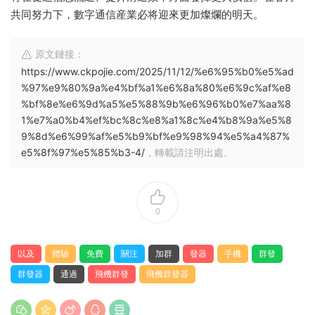
共同努力下，數字通信産業必将迎來更加燦爛的明天。
原文鏈接：
https://www.ckpojie.com/2025/11/12/%e6%95%b0%e5%ad
%97%e9%80%9a%e4%bf%a1%e6%8a%80%e6%9c%af%e8
%bf%8e%e6%9d%a5%e5%88%9b%e6%96%b0%e7%aa%8
1%e7%a0%b4%ef%bc%8c%e8%a1%8c%e4%b8%9a%e5%8
9%8d%e6%99%af%e5%b9%bf%e9%98%94%e5%a4%87%
e5%8f%97%e5%85%b3-4/
，轉載請注明出處。
0
以及
體驗
免費
關注
加群
發器
手機
群發
群發器
通過
飛機群發
飛機群發器