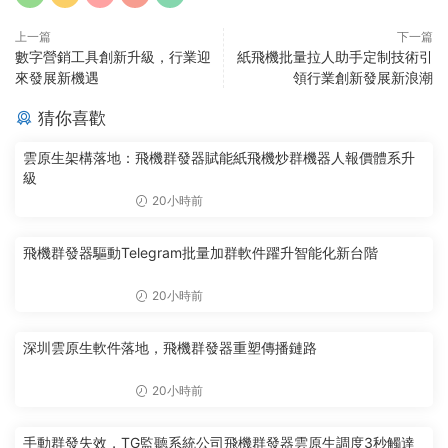
上一篇
下一篇
數字營銷工具創新升級，行業迎
紙飛機批量拉人助手定制技術引
來發展新機遇
領行業創新發展新浪潮
猜你喜歡
雲原生架構落地：飛機群發器賦能紙飛機炒群機器人報價體系升
級
20小時前
飛機群發器驅動Telegram批量加群軟件躍升智能化新台階
20小時前
深圳雲原生軟件落地，飛機群發器重塑傳播鏈路
20小時前
手動群發失效，TG監聽系統公司飛機群發器雲原生調度3秒觸達