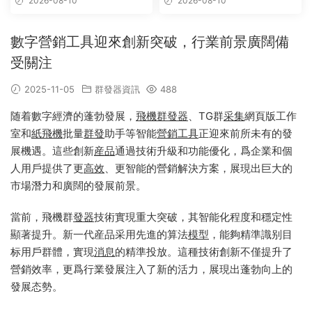
2026-08-10
2026-08-10
信,telegram附近群發
數字營銷工具迎來創新突破，行業前景廣闊備
受關注
2025-11-05
群發器資訊
488
随着數字經濟的蓬勃發展，
飛機群發器
、TG群
采集
網頁版工作
室和
紙飛機
批量
群發
助手等智能
營銷
工具
正迎來前所未有的發
展機遇。這些創新
産品
通過技術升級和功能優化，爲企業和個
人用戶提供了更
高效
、更智能的營銷解決方案，展現出巨大的
市場潛力和廣闊的發展前景。
當前，飛機群
發器
技術實現重大突破，其智能化程度和穩定性
顯著提升。新一代産品采用先進的算法
模型
，能夠精準識别目
标用戶群體，實現
消息
的精準投放。這種技術創新不僅提升了
營銷效率，更爲行業發展注入了新的活力，展現出蓬勃向上的
發展态勢。