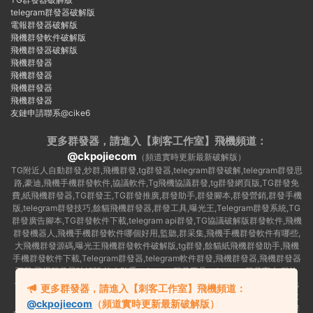
telegram群發器破解版
電報群發器破解版
飛機群發軟件破解版
飛機群發器破解版
飛機群發器
飛機群發器
飛機群發器
飛機群發器
友鏈申請聯系@cike6
更多群發器，請進入【刺客工作室】
飛機頻道：
@ckpojiecom
（頻道實時更新最新破解版）
TG附近人自動群發,炒群,飛機群發,tg群發器,telegram群發破解,telegram群發思
路,豪迪,飛機手機群發軟件,協議軟件,Tg飛機協議群發,tg群發網頁版,TG群發免
費,紙飛機群發器,TG群發王,TG群發推廣,群發助手,群發腳本,群發營銷,群發手機
版,telegram群發技巧,餘貓飛機群發器,群發工具,曝光王,Telegram群發系統,TG
群發廣告腳本,TG群發軟件下載,telegram api群發,TG協議破解版群發軟件,飛機
群發機器人,飛機手機群發軟件哪個好用,監聽,群采集,飛機手機群發軟件有哪些,
大飛機群發源碼,曝光王飛機群發軟件破解版,tg群發,餘貓紙飛機群發助手,飛機
手機群發軟件下載,Telegram群發器,telegram軟件群發,飛機群發器,飛機群發器
下載,飛機群發器破解版,拉人助手,telegram群發工具,telegram 群發言,加群軟
件,Telegram怎麽群發,協議号注冊機,TG機器人群發消息,群發軟件,tg群發器免
更多群發器，請進入【刺客工作室】飛機頻道：
費版,私信軟件,tg群發廣告,telegram群發規則,telegram群發,telegram 群發,拉
@ckpojiecom
（頻道實時更新最新破解版）
人軟件,telegram批量群發,群發器破解版,曝光王飛機群發軟件,telegram自動群