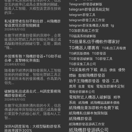
在數字化浪潮席卷全球的今天，信息
交互的效率已成爲企業制勝的關鍵。
Telegram群發器破解版
随着人工智能、大模型及雲原生技術
telegram群發器系統定制
的深...
telegram群發工具
telegram群發工具工作室
私域運營者告别手動拉群，AI飛機群
發器實現百群智能觸達
telegram群采集機器人報價
tg
2026年8月10日
TG加群系統工作室
在數字經濟蓬勃發展的浪潮中，企業
TG協議系統破解版
級通訊與營銷工具的智能化升級正成
TG批量私信手機軟件哪家好
爲驅動增長的關鍵引擎。近期，圍繞
TG機器人哪裏有
“飛...
TG私信工具報價
TG群發器
TG網頁版價格
外貿獲客難？飛機群發器+TG助手組
TG群發器破解版
TG群發工具
合拳，直擊轉化率痛點
TG群采集工具公司
2026年8月10日
TG采集軟件下載
産品
優勢
價值
随着數字經濟的蓬勃發展與人工智能
技術的持續突破，智能化營銷工具正
餘貓飛機群發器
體驗
迎來前所未有的發展機遇。作爲業内
助手王飛機群發器
發器
工具
領先...
應用
電報加群腳本定制
批量
電報
破解版私信成過去式，AI調度重構飛
電報炒群腳本公司
機群發新範式
電報附近人機器人破解版
精準
2026年8月10日
系統
紙飛機
紙飛機協議腳本價格
在數字化浪潮奔湧向前的今天，信息
紙飛機批量加群軟件免費下載
傳遞的效率與智能化程度已成爲衡量
紙飛機私信腳本無限制版
行業競争力的核心标尺。随着AI人工
智...
紙飛機群發器
紙飛機群發器源碼工作室
深圳AI調度落地：大模型驅動群發系
紙飛機群發源碼公司
統效率躍升300%