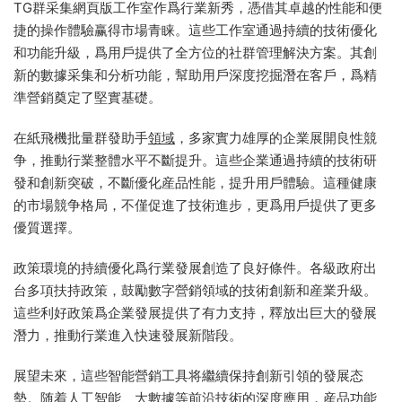
TG群采集網頁版工作室作爲行業新秀，憑借其卓越的性能和便
捷的操作體驗赢得市場青睐。這些工作室通過持續的技術優化
和功能升級，爲用戶提供了全方位的社群管理解決方案。其創
新的數據采集和分析功能，幫助用戶深度挖掘潛在客戶，爲精
準營銷奠定了堅實基礎。
在紙飛機批量群發助手
領域
，多家實力雄厚的企業展開良性競
争，推動行業整體水平不斷提升。這些企業通過持續的技術研
發和創新突破，不斷優化産品性能，提升用戶體驗。這種健康
的市場競争格局，不僅促進了技術進步，更爲用戶提供了更多
優質選擇。
政策環境的持續優化爲行業發展創造了良好條件。各級政府出
台多項扶持政策，鼓勵數字營銷領域的技術創新和産業升級。
這些利好政策爲企業發展提供了有力支持，釋放出巨大的發展
潛力，推動行業進入快速發展新階段。
展望未來，這些智能營銷工具将繼續保持創新引領的發展态
勢。随着人工智能、大數據等前沿技術的深度
應用
，産品功能