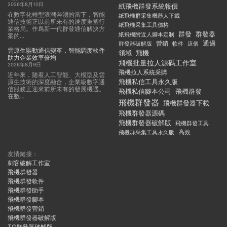
2026年8月10日
紙飛機群發系統報價
在數字化轉型浪潮奔湧的當下，智能
紙飛機群采集機器人下載
通信技術正以前所未有的速度重塑行
紙飛機采集工具價格
業格局。作爲新一代群發通信解決方
群發
群發器
紙飛機附近人腳本定制
案的...
通過
群發器破解版
營銷
這個
軟件
雲原生驅動通信變革，智能調度軟件
領域
飛機
助力企業效率倍增
飛機批量拉人源碼工作室
2026年8月9日
飛機拉人系統采購
近年來，随着人工智能、大模型及雲
飛機私信工具永久版
原生技術的深度融合，企業級數字通
信服務正迎來前所未有的發展機遇。
飛機私信腳本公司
飛機群發
在數...
飛機群發器
飛機群發器下載
飛機群發器源碼
飛機群發器破解版
飛機群發工具
飛機群采集工具永久版
高效
友情鏈接：
刺客破解工作室
飛機群發器
飛機群發軟件
飛機群發助手
飛機群發腳本
飛機群發營銷
飛機群發器破解版
TG群發器破解版