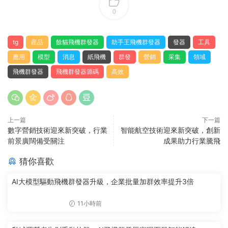
0
tg
産品
餘貓飛機群發器
助手王飛機群發器
發器
工具
應用
模型
消息
紙飛機
群發
營銷
采集
領域
飛機群發器
飛機群發器源碼
高效
上一篇
下一篇
數字營銷技術迎來新突破，行業
智能航空技術迎來新突破，創新
前景廣闊備受關注
成果助力行業騰飛
猜你喜歡
AI大模型驅動飛機群發器升級，企業批量加群效率提升3倍
11小時前