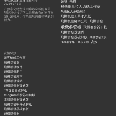
系統激活航空通信新引擎
領域
飛機
2026年8月6日
飛機批量拉人源碼工作室
在數字化轉型浪潮席卷全球的今天，
飛機拉人系統采購
智能通信技術正以前所未有的速度重
飛機私信工具永久版
塑行業格局。作爲信息傳播領域的創
新力...
飛機私信腳本公司
飛機群發
飛機群發器
飛機群發器下載
飛機群發器源碼
飛機群發器破解版
飛機群發工具
飛機群采集工具永久版
高效
友情鏈接：
刺客破解工作室
飛機群發器
飛機群發軟件
飛機群發助手
飛機群發腳本
飛機群發營銷
飛機群發器破解版
TG群發器破解版
telegram群發器破解版
電報群發器破解版
飛機群發軟件破解版
飛機群發器破解版
飛機群發器