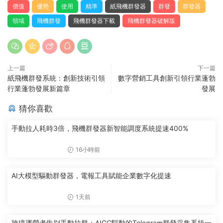
價值
優勢
使用
精準
紙飛機群發器
群發
群發器
領域
飛機群發
飛機群發器下載
飛機群發器破解版
上一篇
下一篇
紙飛機群發系統：創新技術引領
數字營銷工具創新引領行業蓬勃
行業蓬勃發展新篇章
發展
猜你喜歡
手動拉人耗時3倍，飛機群發器新智能調度系統提速400%
16小時前
AI大模型驅動群發器，電報工具賦能企業數字化提速
1天前
跨境運營者告别手動拉群：AIGC驅動的Telegram群發采集系統一