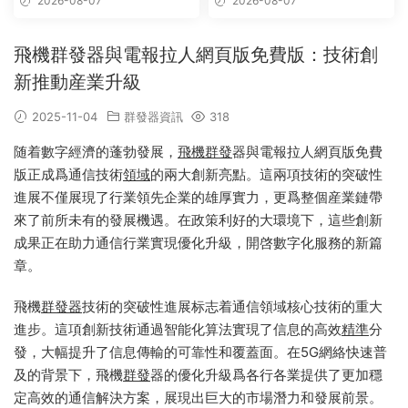
2026-08-07
2026-08-07
飛機群發器與電報拉人網頁版免費版：技術創
新推動産業升級
2025-11-04
群發器資訊
318
随着數字經濟的蓬勃發展，
飛機群發
器與電報拉人網頁版免費
版正成爲通信技術
領域
的兩大創新亮點。這兩項技術的突破性
進展不僅展現了行業領先企業的雄厚實力，更爲整個産業鏈帶
來了前所未有的發展機遇。在政策利好的大環境下，這些創新
成果正在助力通信行業實現優化升級，開啓數字化服務的新篇
章。
飛機
群發器
技術的突破性進展标志着通信領域核心技術的重大
進步。這項創新技術通過智能化算法實現了信息的高效
精準
分
發，大幅提升了信息傳輸的可靠性和覆蓋面。在5G網絡快速普
及的背景下，飛機
群發
器的優化升級爲各行各業提供了更加穩
定高效的通信解決方案，展現出巨大的市場潛力和發展前景。