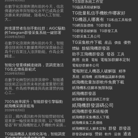
2026年8月6日
TG加群系統工作室
在數字化浪潮奔湧向前的今天，信息
TG協議系統破解版
傳遞的效率與智能化水平已成爲企業
TG批量私信手機軟件哪家好
決勝未來的關鍵。随着AI人工智能、
TG機器人哪裏有
大...
TG私信工具報價
TG群發器
TG網頁版價格
跨境運營者告别手動拉群：AIGC驅動
TG群發器破解版
TG群發工具
的Telegram群發采集系統一鍵部署
TG群采集工具公司
2026年8月6日
TG采集軟件下載
産品
優勢
價值
在數字化浪潮奔湧向前的今天，智能
通信技術與大數據應用的深度融合正
餘貓飛機群發器
體驗
爲千行百業注入澎湃動能。作爲企業
助手王飛機群發器
發器
工具
觸達...
應用
電報加群腳本定制
批量
電報
智能分發重構觸達鏈路，雲調度激活
電報炒群腳本公司
TG生态增長新範式
電報附近人機器人破解版
精準
2026年8月6日
系統
紙飛機
紙飛機協議腳本價格
在數字化轉型的澎湃浪潮中，智能通
紙飛機批量加群軟件免費下載
信技術正以前所未有的速度重塑行業
紙飛機私信腳本無限制版
格局。作爲精準觸達與高效運營的核
心工...
紙飛機群發器
紙飛機群發器源碼工作室
700%效率躍升：智能群發引擎驅動
紙飛機群發源碼公司
紙飛機采購新藍海
2026年8月6日
紙飛機群發系統報價
近日，國内通訊軟件與智能營銷領域
紙飛機群采集機器人下載
迎來新一輪技術革新浪潮。以“飛機群
紙飛機采集工具價格
發器”和“紙飛機附近人手機軟件采購...
群發
群發器
紙飛機附近人腳本定制
TG協議機器人規模化落地，智能調度
通過
群發器破解版
營銷
這個
軟件