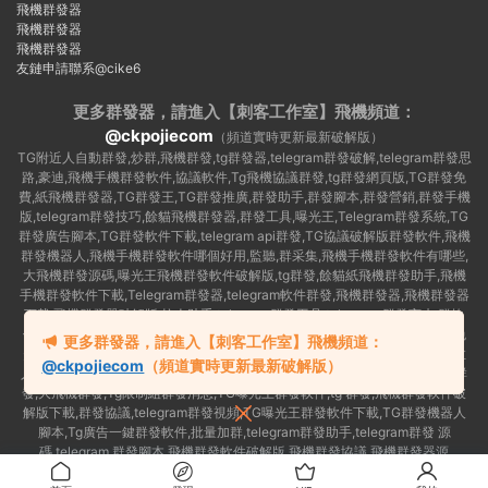
飛機群發器
飛機群發器
飛機群發器
友鏈申請聯系@cike6
更多群發器，請進入【刺客工作室】
飛機頻道：
@ckpojiecom
（頻道實時更新最新破解版）
TG附近人自動群發,炒群,飛機群發,tg群發器,telegram群發破解,telegram群發思
路,豪迪,飛機手機群發軟件,協議軟件,Tg飛機協議群發,tg群發網頁版,TG群發免
費,紙飛機群發器,TG群發王,TG群發推廣,群發助手,群發腳本,群發營銷,群發手機
版,telegram群發技巧,餘貓飛機群發器,群發工具,曝光王,Telegram群發系統,TG
群發廣告腳本,TG群發軟件下載,telegram api群發,TG協議破解版群發軟件,飛機
群發機器人,飛機手機群發軟件哪個好用,監聽,群采集,飛機手機群發軟件有哪些,
大飛機群發源碼,曝光王飛機群發軟件破解版,tg群發,餘貓紙飛機群發助手,飛機
手機群發軟件下載,Telegram群發器,telegram軟件群發,飛機群發器,飛機群發器
下載,飛機群發器破解版,拉人助手,telegram群發工具,telegram 群發言,加群軟
件,Telegram怎麽群發,協議号注冊機,TG機器人群發消息,群發軟件,tg群發器免
更多群發器，請進入【刺客工作室】飛機頻道：
費版,私信軟件,tg群發廣告,telegram群發規則,telegram群發,telegram 群發,拉
@ckpojiecom
（頻道實時更新最新破解版）
人軟件,telegram批量群發,群發器破解版,曝光王飛機群發軟件,telegram自動群
發,大飛機群發,Tg限制組群發消息,TG曝光王群發軟件,tg 群發,飛機群發軟件破
解版下載,群發協議,telegram群發視頻,TG曝光王群發軟件下載,TG群發機器人
腳本,Tg廣告一鍵群發軟件,批量加群,telegram群發助手,telegram群發 源
碼,telegram 群發腳本,飛機群發軟件破解版,飛機群發協議,飛機群發器源
碼,telegram 群發工具,如何群發telegram,TG群發器