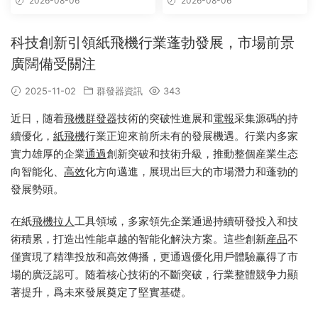
2026-08-06
2026-08-06
_telegram群組采集
科技創新引領紙飛機行業蓬勃發展，市場前景
廣闊備受關注
2025-11-02
群發器資訊
343
近日，随着
飛機群發器
技術的突破性進展和
電報
采集源碼的持
續優化，
紙飛機
行業正迎來前所未有的發展機遇。行業内多家
實力雄厚的企業
通過
創新突破和技術升級，推動整個産業生态
向智能化、
高效
化方向邁進，展現出巨大的市場潛力和蓬勃的
發展勢頭。
在紙
飛機
拉人
工具領域，多家領先企業通過持續研發投入和技
術積累，打造出性能卓越的智能化解決方案。這些創新
産品
不
僅實現了精準投放和高效傳播，更通過優化用戶體驗赢得了市
場的廣泛認可。随着核心技術的不斷突破，行業整體競争力顯
著提升，爲未來發展奠定了堅實基礎。