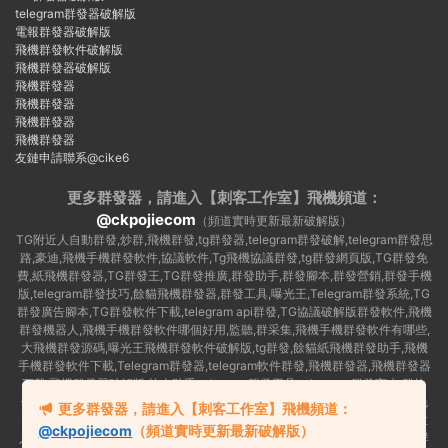
telegram群發器破解版
電報群發器破解版
飛機群發軟件破解版
飛機群發器破解版
飛機群發器
飛機群發器
飛機群發器
飛機群發器
友鏈申請聯系@cike6
更多群發器，請進入【刺客工作室】
飛機頻道：
@ckpojiecom
（頻道實時更新最新破解版）
TG附近人自動群發,炒群,飛機群發,tg群發器,telegram群發破解,telegram群發思
路,豪迪,飛機手機群發軟件,協議軟件,Tg飛機協議群發,tg群發網頁版,TG群發免
費,紙飛機群發器,TG群發王,TG群發推廣,群發助手,群發腳本,群發營銷,群發手機
版,telegram群發技巧,餘貓飛機群發器,群發工具,曝光王,Telegram群發系統,TG
群發廣告腳本,TG群發軟件下載,telegram api群發,TG協議破解版群發軟件,飛機
群發機器人,飛機手機群發軟件哪個好用,監聽,群采集,飛機手機群發軟件有哪些,
大飛機群發源碼,曝光王飛機群發軟件破解版,tg群發,餘貓紙飛機群發助手,飛機
手機群發軟件下載,Telegram群發器,telegram軟件群發,飛機群發器,飛機群發器
下載,飛機群發器破解版,拉人助手,telegram群發工具,telegram 群發言,加群軟
件,Telegram怎麽群發,協議号注冊機,TG機器人群發消息,群發軟件,tg群發器免
更多群發器，請進入【刺客工作室】飛機頻道：
費版,私信軟件,tg群發廣告,telegram群發規則,telegram群發,telegram 群發,拉
@ckpojiecom
（頻道實時更新最新破解版）
人軟件,telegram批量群發,群發器破解版,曝光王飛機群發軟件,telegram自動群