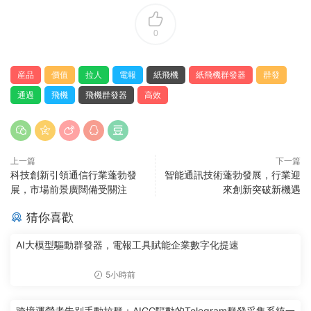
0
産品
價值
拉人
電報
紙飛機
紙飛機群發器
群發
通過
飛機
飛機群發器
高效
上一篇
下一篇
科技創新引領通信行業蓬勃發
智能通訊技術蓬勃發展，行業迎
展，市場前景廣闊備受關注
來創新突破新機遇
猜你喜歡
AI大模型驅動群發器，電報工具賦能企業數字化提速
5小時前
跨境運營者告别手動拉群：AIGC驅動的Telegram群發采集系統一