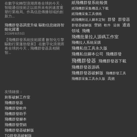
紙飛機群發系統報價
在數字化轉型浪潮席卷全球的今天，
智能通信技術正以前所未有的速度重
紙飛機群采集機器人下載
塑行業格局。作爲信息傳播領域的創
紙飛機采集工具價格
新力...
群發
群發器
紙飛機附近人腳本定制
飛機群發器調度升級 驅動信息鏈路智
通過
群發器破解版
營銷
這個
軟件
能化躍遷
領域
飛機
2026年8月5日
飛機批量拉人源碼工作室
【飛機群發系統技術躍遷 數智化引擎
飛機拉人系統采購
驅動行業蓬勃發展】 在數字化浪潮席
飛機私信工具永久版
卷全球的今天，飛機群發器及相關
智...
飛機私信腳本公司
飛機群發
飛機群發器
飛機群發器下載
飛機群發器源碼
飛機群發器破解版
飛機群發工具
飛機群采集工具永久版
高效
友情鏈接：
刺客破解工作室
飛機群發器
飛機群發軟件
飛機群發助手
飛機群發腳本
飛機群發營銷
飛機群發器破解版
TG群發器破解版