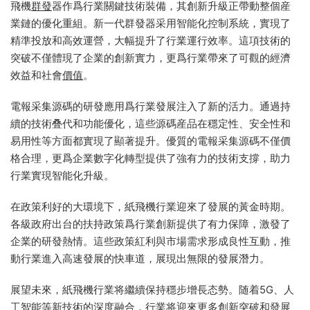
飛機
群發
器作爲行業關鍵技術裝備，其創新升級正帶動整個産
業鏈的優化重組。新一代群發器采用智能化控制系統，實現了
精準投放和高效運營，大幅提升了行業運行效率。這項技術的
突破不僅體現了企業的創新實力，更爲行業帶來了可觀的經濟
效益和社會
價值
。
電報采集源碼的研發應用爲行業發展注入了新的活力。通過持
續的技術叠代和功能優化，這些源碼産品在穩定性、安全性和
易用性等方面都實現了顯著提升。優質的電報采集源碼不僅價
格合理，更爲企業數字化轉型提供了強有力的技術支撐，助力
行業實現智能化升級。
在政策利好的大環境下，紙飛機行業迎來了發展的黃金時期。
各級政府出台的扶持政策爲行業創新提供了有力保障，激發了
企業的研發熱情。這些政策紅利與市場需求形成良性互動，推
動行業進入高速發展的快車道，展現出無限的發展潛力。
展望未來，紙飛機行業将繼續保持穩步增長态勢。随着5G、人
工智能等新技術的深度融合，行業将迎來更多創新突破和發展