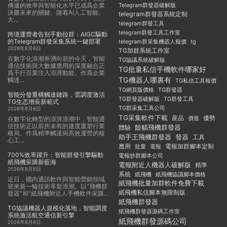
傳遞的效率與智能化水平已成爲企業
Telegram群發器破解版
決勝未來的關鍵。随着AI人工智能、
telegram群發器系統定制
大...
telegram群發工具
telegram群發工具工作室
跨境運營者告别手動拉群：AIGC驅動
的Telegram群發采集系統一鍵部署
telegram群采集機器人報價
tg
2026年8月6日
TG加群系統工作室
在數字化浪潮奔湧向前的今天，智能
TG協議系統破解版
通信技術與大數據應用的深度融合正
TG批量私信手機軟件哪家好
爲千行百業注入澎湃動能。作爲企業
TG機器人哪裏有
觸達...
TG私信工具報價
TG群發器
TG網頁版價格
智能分發重構觸達鏈路，雲調度激活
TG群發器破解版
TG群發工具
TG生态增長新範式
TG群采集工具公司
2026年8月6日
TG采集軟件下載
産品
優勢
價值
在數字化轉型的澎湃浪潮中，智能通
信技術正以前所未有的速度重塑行業
餘貓飛機群發器
體驗
格局。作爲精準觸達與高效運營的核
助手王飛機群發器
發器
工具
心工...
應用
電報加群腳本定制
批量
電報
700%效率躍升：智能群發引擎驅動
電報炒群腳本公司
紙飛機采購新藍海
電報附近人機器人破解版
精準
2026年8月6日
系統
紙飛機
紙飛機協議腳本價格
近日，國内通訊軟件與智能營銷領域
紙飛機批量加群軟件免費下載
迎來新一輪技術革新浪潮。以“飛機群
紙飛機私信腳本無限制版
發器”和“紙飛機附近人手機軟件采購...
紙飛機群發器
TG協議機器人規模化落地，智能調度
紙飛機群發器源碼工作室
系統激活航空通信新引擎
紙飛機群發源碼公司
2026年8月6日