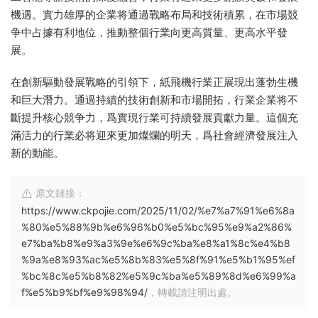
機遇。實力雄厚的企業将通過戰略布局和技術積累，在市場競
争中占據有利地位，推動整個行業向更高質量、更高水平發
展。
在創新驅動發展戰略的引領下，紙飛機行業正展現出蓬勃生機
和巨大潛力。通過持續的技術創新和市場開拓，行業企業将不
斷提升核心競争力，爲實現行業可持續發展貢獻力量。這個充
滿活力的行業必将迎來更加燦爛的明天，爲社會經濟發展注入
新的動能。
原文鏈接：
https://www.ckpojie.com/2025/11/02/%e7%a7%91%e6%8a
%80%e5%88%9b%e6%96%b0%e5%bc%95%e9%a2%86%
e7%ba%b8%e9%a3%9e%e6%9c%ba%e8%a1%8c%e4%b8
%9a%e8%93%ac%e5%8b%83%e5%8f%91%e5%b1%95%ef
%bc%8c%e5%b8%82%e5%9c%ba%e5%89%8d%e6%99%a
f%e5%b9%bf%e9%98%94/
，轉載請注明出處。