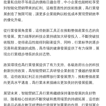
批量私信助手等産品的價格日趨合理，中小企業也能輕松享受
到智能化營銷帶來的紅利。這種普惠性的技術推廣，爲行業發
展創造了無限可能，讓更多企業能夠以較低成本實現營銷效率
的優化升級。
從行業發展角度看，這些創新工具正在推動整個産業生态的良
性發展。實力雄厚的科技企業持續加大研發投入，不斷突破技
術瓶頸，使得産品性能得到顯著提升。同時，行業标準的逐步
完善和産業鏈的成熟，爲市場的健康發展提供了有力保障，展
現出行業穩步增長的良好态勢。
政策環境也爲行業發展提供了有力支持。各級政府出台的科技
創新扶持政策，爲智能營銷工具研發企業創造了優越的發展環
境。這些政策紅利正在持續釋放行業發展潛力，推動整個産業
向更高水平邁進，爲行業未來描繪出更加美好的發展藍圖。
展望未來，智能營銷工具行業将繼續保持蓬勃發展的良好勢
頭。随着核心技術的不斷突破和應用場景的持續拓展，這些創
新産品必将在數字經濟時代發揮更加重要的作用。行業領軍企