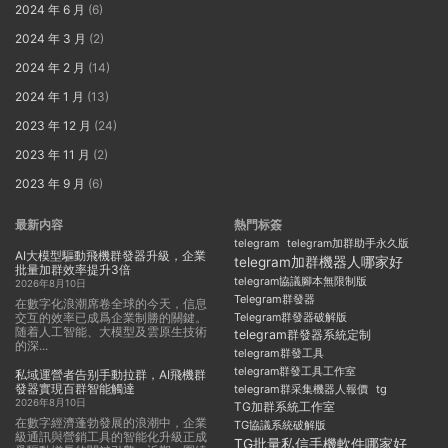
2024 年 6 月
(6)
2024 年 3 月
(2)
2024 年 2 月
(14)
2024 年 1 月
(13)
2023 年 12 月
(24)
2023 年 11 月
(2)
2023 年 9 月
(6)
最新内容
熱門标簽
telegram
telegram加群助手永久版
AI大模型驅動飛機群發器升級，企業
telegram加群機器人哪家好
批量加群效率提升3倍
telegram協議腳本無限制版
2026年8月10日
Telegram群發器
在數字化浪潮席卷全球的今天，信息
交互的效率已成爲企業制勝的關鍵。
Telegram群發器破解版
随着人工智能、大模型及雲原生技術
telegram群發器系統定制
的深...
telegram群發工具
telegram群發工具工作室
私域運營者告别手動拉群，AI飛機群
發器實現百群智能觸達
telegram群采集機器人報價
tg
2026年8月10日
TG加群系統工作室
在數字經濟蓬勃發展的浪潮中，企業
TG協議系統破解版
級通訊與營銷工具的智能化升級正成
TG批量私信手機軟件哪家好