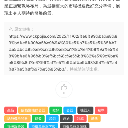
業正加緊戰略布局，爲迎接更大的市場機遇
做好
充分準備，展
現出令人期待的發展前景。
原文鏈接：
https://www.ckpojie.com/2025/11/02/%e6%99%ba%e8%8
3%bd%e8%90%a5%e9%94%80%e5%b7%a5%e5%85%b7
%e5%bc%95%e9%a2%86%e8%a1%8c%e4%b8%9a%e5%8
8%9b%e6%96%b0%ef%bc%8c%e5%b8%82%e5%9c%ba%
e5%89%8d%e6%99%af%e5%b9%bf%e9%98%94%e5%a4
%87%e5%8f%97%e5%85%b3/
，轉載請注明出處。
0
産品
餘貓飛機群發器
做好
發器
機器人
精準
紙飛機群發器
群發
營銷
通過
領域
飛機
飛機群發器
飛機群發器下載
飛機群發器源碼