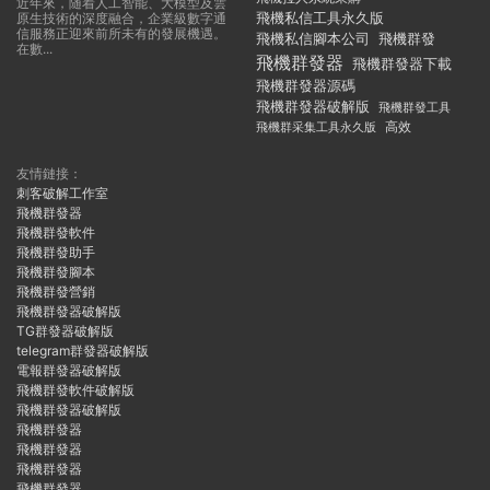
近年來，随着人工智能、大模型及雲
飛機私信工具永久版
原生技術的深度融合，企業級數字通
信服務正迎來前所未有的發展機遇。
飛機私信腳本公司
飛機群發
在數...
飛機群發器
飛機群發器下載
飛機群發器源碼
飛機群發器破解版
飛機群發工具
飛機群采集工具永久版
高效
友情鏈接：
刺客破解工作室
飛機群發器
飛機群發軟件
飛機群發助手
飛機群發腳本
飛機群發營銷
飛機群發器破解版
TG群發器破解版
telegram群發器破解版
電報群發器破解版
飛機群發軟件破解版
飛機群發器破解版
飛機群發器
飛機群發器
飛機群發器
飛機群發器