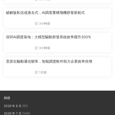
破解版私信成過去式，AI調度重構飛機群發新範式
3小時前
深圳AI調度落地：大模型驅動群發系統效率躍升300%
3小時前
雲原生驅動通信變革，智能調度軟件助力企業效率倍增
1天前
歸檔
2026 年 8 月
(51)
2026 年 7 月
(140)