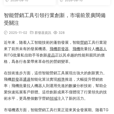
2026-08-10
2026-08-10
智能營銷工具引領行業創新，市場前景廣闊備
受關注
2025-11-02
群發器資訊
328
近年來，随着人工智能技術的蓬勃發展，智能
營銷
工具行業迎
來了前所未有的發展機遇。
飛機群發器
、
飛機
批量拉人
機器人
和TG批量私信助手等創新
産品
正以其卓越的性能和親民的價
格，爲各行各業帶來革命性的營銷變革。
在技術進步方面，這些智能營銷工具展現出強大的創新實力。
飛機
群發
器
通過
智能化算法實現
精準
推送，大幅提升營銷效
率；飛機批量拉人機器人則運用先進的數據分析技術，幫助企
業快速拓展客戶群體。這些創新成果不僅體現了行業領先的技
術水平，更爲整個數字營銷
領域
注入了新的活力。
市場機遇方面，智能營銷工具行業正迎來黃金發展期。随着TG