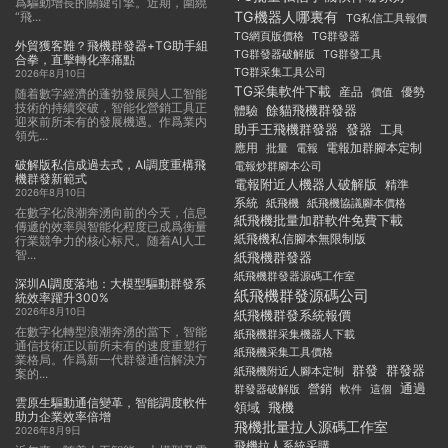
爲驅動增長的關鍵引擎。近期，圍繞
TG機器人哪裏有
“飛...
TG私信工具報價
TG群發器
TG網頁版價格
外貿獲客難？飛機群發器+TG助手組
TG群發器破解版
TG群發工具
合拳，直擊轉化率痛點
TG群采集工具公司
2026年8月10日
TG采集軟件下載
産品
優勢
價值
随着數字經濟的蓬勃發展與人工智能
技術的持續突破，智能化營銷工具正
餘貓飛機群發器
體驗
迎來前所未有的發展機遇。作爲業内
助手王飛機群發器
發器
工具
領先...
應用
電報加群腳本定制
批量
電報
破解版私信成過去式，AI調度重構飛
電報炒群腳本公司
機群發新範式
電報附近人機器人破解版
精準
2026年8月10日
系統
紙飛機
紙飛機協議腳本價格
在數字化浪潮奔湧向前的今天，信息
紙飛機批量加群軟件免費下載
傳遞的效率與智能化程度已成爲衡量
紙飛機私信腳本無限制版
行業競争力的核心标尺。随着AI人工
智...
紙飛機群發器
紙飛機群發器源碼工作室
深圳AI調度落地：大模型驅動群發系
紙飛機群發源碼公司
統效率躍升300%
2026年8月10日
紙飛機群發系統報價
在數字化轉型浪潮奔湧的當下，智能
紙飛機群采集機器人下載
通信技術正以前所未有的速度重塑行
紙飛機采集工具價格
業格局。作爲新一代群發通信解決方
群發
群發器
紙飛機附近人腳本定制
案的...
通過
群發器破解版
營銷
這個
軟件
雲原生驅動通信變革，智能調度軟件
領域
飛機
助力企業效率倍增
飛機批量拉人源碼工作室
2026年8月9日
飛機拉人系統采購