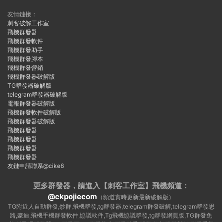
友情鏈接：
刺客破解工作室
飛機群發器
飛機群發軟件
飛機群發助手
飛機群發腳本
飛機群發營銷
飛機群發器破解版
TG群發器破解版
telegram群發器破解版
電報群發器破解版
飛機群發軟件破解版
飛機群發器破解版
飛機群發器
飛機群發器
飛機群發器
飛機群發器
友鏈申請聯系@cike6
更多群發器，請進入【刺客工作室】
飛機頻道：
@ckpojiecom
（頻道實時更新最新破解版）
TG附近人自動群發,炒群,飛機群發,tg群發器,telegram群發破解,telegram群發思
路,豪迪,飛機手機群發軟件,協議軟件,Tg飛機協議群發,tg群發網頁版,TG群發免