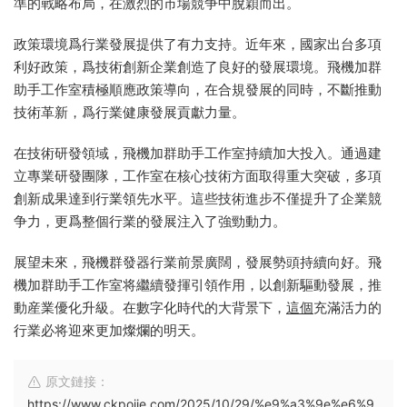
準的戰略布局，在激烈的市場競争中脫穎而出。
政策環境爲行業發展提供了有力支持。近年來，國家出台多項
利好政策，爲技術創新企業創造了良好的發展環境。飛機加群
助手工作室積極順應政策導向，在合規發展的同時，不斷推動
技術革新，爲行業健康發展貢獻力量。
在技術研發領域，飛機加群助手工作室持續加大投入。通過建
立專業研發團隊，工作室在核心技術方面取得重大突破，多項
創新成果達到行業領先水平。這些技術進步不僅提升了企業競
争力，更爲整個行業的發展注入了強勁動力。
展望未來，飛機群發器行業前景廣闊，發展勢頭持續向好。飛
機加群助手工作室将繼續發揮引領作用，以創新驅動發展，推
動産業優化升級。在數字化時代的大背景下，
這個
充滿活力的
行業必将迎來更加燦爛的明天。
原文鏈接：
https://www.ckpojie.com/2025/10/29/%e9%a3%9e%e6%9