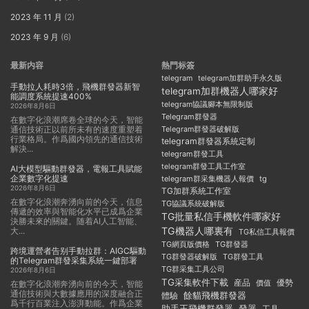
2023 年 11 月
(2)
2023 年 9 月
(6)
最新内容
熱門标簽
telegram
telegram加群助手永久版
手動拉人耗時3倍，飛機群發器新智
telegram加群機器人哪家好
能調度系統提速400%
telegram協議腳本無限制版
2026年8月6日
Telegram群發器
在數字化浪潮席卷全球的今天，智能
通信技術正以前所未有的速度重塑着
Telegram群發器破解版
行業格局。作爲國内領先的通信技術
telegram群發器系統定制
解決...
telegram群發工具
telegram群發工具工作室
AI大模型驅動群發器，電報工具賦能
企業數字化提速
telegram群采集機器人報價
tg
2026年8月6日
TG加群系統工作室
在數字化浪潮奔湧向前的今天，信息
TG協議系統破解版
傳遞的效率與智能化水平已成爲企業
TG批量私信手機軟件哪家好
決勝未來的關鍵。随着AI人工智能、
TG機器人哪裏有
大...
TG私信工具報價
TG群發器
TG網頁版價格
跨境運營者告别手動拉群：AIGC驅動
TG群發器破解版
TG群發工具
的Telegram群發采集系統一鍵部署
TG群采集工具公司
2026年8月6日
TG采集軟件下載
産品
優勢
價值
在數字化浪潮奔湧向前的今天，智能
通信技術與大數據應用的深度融合正
餘貓飛機群發器
體驗
爲千行百業注入澎湃動能。作爲企業
助手王飛機群發器
發器
工具