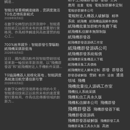
觸達...
應用
電報加群腳本定制
批量
電報
智能分發重構觸達鏈路，雲調度激活
電報炒群腳本公司
TG生态增長新範式
電報附近人機器人破解版
精準
2026年8月6日
系統
紙飛機
紙飛機協議腳本價格
在數字化轉型的澎湃浪潮中，智能通
紙飛機批量加群軟件免費下載
信技術正以前所未有的速度重塑行業
紙飛機私信腳本無限制版
格局。作爲精準觸達與高效運營的核
心工...
紙飛機群發器
紙飛機群發器源碼工作室
700%效率躍升：智能群發引擎驅動
紙飛機群發源碼公司
紙飛機采購新藍海
2026年8月6日
紙飛機群發系統報價
近日，國内通訊軟件與智能營銷領域
紙飛機群采集機器人下載
迎來新一輪技術革新浪潮。以“飛機群
紙飛機采集工具價格
發器”和“紙飛機附近人手機軟件采購...
群發
群發器
紙飛機附近人腳本定制
TG協議機器人規模化落地，智能調度
通過
群發器破解版
營銷
這個
軟件
系統激活航空通信新引擎
領域
飛機
2026年8月6日
飛機批量拉人源碼工作室
在數字化轉型浪潮席卷全球的今天，
飛機拉人系統采購
智能通信技術正以前所未有的速度重
飛機私信工具永久版
塑行業格局。作爲信息傳播領域的創
新力...
飛機私信腳本公司
飛機群發
飛機群發器
飛機群發器下載
飛機群發器源碼
飛機群發器破解版
飛機群發工具
飛機群采集工具永久版
高效