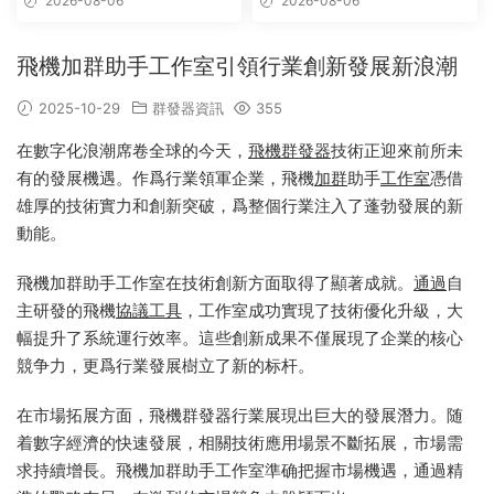
2026-08-06
2026-08-06
_Telegram群發工具_破解版
飛機加群助手工作室引領行業創新發展新浪潮
2025-10-29
群發器資訊
355
在數字化浪潮席卷全球的今天，
飛機群發器
技術正迎來前所未
有的發展機遇。作爲行業領軍企業，飛機
加群
助手
工作室
憑借
雄厚的技術實力和創新突破，爲整個行業注入了蓬勃發展的新
動能。
飛機加群助手工作室在技術創新方面取得了顯著成就。
通過
自
主研發的飛機
協議
工具
，工作室成功實現了技術優化升級，大
幅提升了系統運行效率。這些創新成果不僅展現了企業的核心
競争力，更爲行業發展樹立了新的标杆。
在市場拓展方面，飛機群發器行業展現出巨大的發展潛力。随
着數字經濟的快速發展，相關技術應用場景不斷拓展，市場需
求持續增長。飛機加群助手工作室準确把握市場機遇，通過精