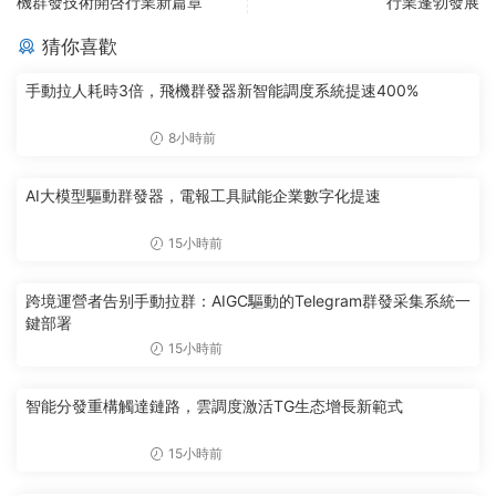
機群發技術開啓行業新篇章
行業蓬勃發展
猜你喜歡
手動拉人耗時3倍，飛機群發器新智能調度系統提速400%
8小時前
AI大模型驅動群發器，電報工具賦能企業數字化提速
15小時前
跨境運營者告别手動拉群：AIGC驅動的Telegram群發采集系統一
鍵部署
15小時前
智能分發重構觸達鏈路，雲調度激活TG生态增長新範式
15小時前