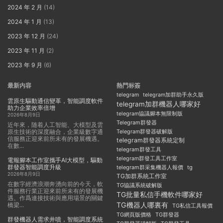
2024 年 2 月
(14)
2024 年 1 月
(13)
2023 年 12 月
(24)
2023 年 11 月
(2)
2023 年 9 月
(6)
最新内容
熱門标簽
telegram
telegram加群助手永久版
雲原生驅動通信變革，智能調度軟件
telegram加群機器人哪家好
助力企業效率倍增
telegram協議腳本無限制版
2026年8月9日
Telegram群發器
近年來，随着人工智能、大模型及雲
原生技術的深度融合，企業級數字通
Telegram群發器破解版
信服務正迎來前所未有的發展機遇。
telegram群發器系統定制
在數...
telegram群發工具
telegram群發工具工作室
電報腳本工作室攜手AI大模型，驅動
群發器智能調度升級
telegram群采集機器人報價
tg
2026年8月9日
TG加群系統工作室
在數字經濟浪潮奔湧向前的今天，軟
TG協議系統破解版
件服務行業正迎來前所未有的發展機
TG批量私信手機軟件哪家好
遇。作爲連接技術與應用場景的關鍵
TG機器人哪裏有
橋梁...
TG私信工具報價
TG群發器
TG網頁版價格
群發機器人需求井噴，智能調度系統