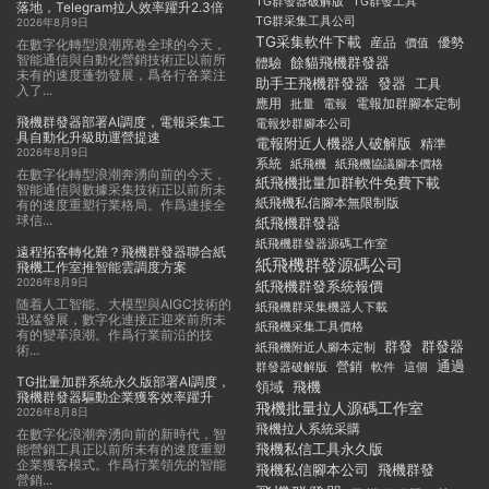
TG群發器破解版
TG群發工具
落地，Telegram拉人效率躍升2.3倍
TG群采集工具公司
2026年8月9日
TG采集軟件下載
産品
優勢
價值
在數字化轉型浪潮席卷全球的今天，
智能通信與自動化營銷技術正以前所
餘貓飛機群發器
體驗
未有的速度蓬勃發展，爲各行各業注
助手王飛機群發器
發器
工具
入了...
應用
電報加群腳本定制
批量
電報
飛機群發器部署AI調度，電報采集工
電報炒群腳本公司
具自動化升級助運營提速
電報附近人機器人破解版
精準
2026年8月9日
系統
紙飛機
紙飛機協議腳本價格
在數字化轉型浪潮奔湧向前的今天，
紙飛機批量加群軟件免費下載
智能通信與數據采集技術正以前所未
紙飛機私信腳本無限制版
有的速度重塑行業格局。作爲連接全
球信...
紙飛機群發器
紙飛機群發器源碼工作室
遠程拓客轉化難？飛機群發器聯合紙
紙飛機群發源碼公司
飛機工作室推智能雲調度方案
2026年8月9日
紙飛機群發系統報價
随着人工智能、大模型與AIGC技術的
紙飛機群采集機器人下載
迅猛發展，數字化連接正迎來前所未
紙飛機采集工具價格
有的變革浪潮。作爲行業前沿的技
群發
群發器
紙飛機附近人腳本定制
術...
通過
群發器破解版
營銷
這個
軟件
TG批量加群系統永久版部署AI調度，
領域
飛機
飛機群發器驅動企業獲客效率躍升
飛機批量拉人源碼工作室
2026年8月8日
飛機拉人系統采購
在數字化浪潮奔湧向前的新時代，智
飛機私信工具永久版
能營銷工具正以前所未有的速度重塑
企業獲客模式。作爲行業領先的智能
飛機私信腳本公司
飛機群發
營銷...