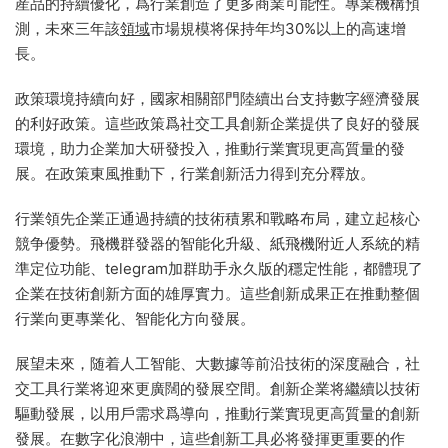
産品的持續優化，爲行業創造了更多商業可能性。專業機構預
測，未來三年該
領域
市場規模将保持年均30%以上的高速增
長。
政策環境持續向好，國家相關部門陸續出台支持數字經濟發展
的利好政策。這些政策爲社交工具創新企業提供了良好的發展
環境，助力企業加大研發投入，推動行業實現更高質量的發
展。在政策東風推動下，行業創新活力得到充分釋放。
行業領先企業正通過持續的技術積累和戰略布局，建立起核心
競争優勢。飛機群發器的智能化升級、紙飛機附近人系統的精
準定位功能、telegram加群助手永久版的穩定性能，都體現了
企業在技術創新方面的雄厚實力。這些創新成果正在推動整個
行業向更專業化、智能化方向發展。
展望未來，随着人工智能、大數據等前沿技術的深度融合，社
交工具行業将迎來更廣闊的發展空間。創新企業将繼續以技術
驅動發展，以用戶需求爲導向，推動行業實現更高質量的創新
發展。在數字化浪潮中，這些創新工具必将發揮更重要的作