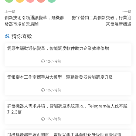
上一篇
下一篇
創新技術引領通訊變革，飛機群
數字營銷工具創新突破，行業迎
發器市場前景廣闊
來發展新機遇
猜你喜歡
雲原生驅動通信變革，智能調度軟件助力企業效率倍增
12小時前
電報腳本工作室攜手AI大模型，驅動群發器智能調度升級
12小時前
群發機器人需求井噴，智能調度系統落地，Telegram拉人效率躍
升2.3倍
12小時前
飛機群發器部署AI調度，電報采集工具自動化升級助運營提速