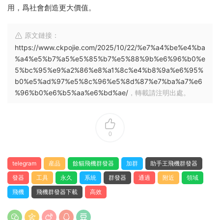
用，爲社會創造更大價值。
原文鏈接：
https://www.ckpojie.com/2025/10/22/%e7%a4%be%e4%ba
%a4%e5%b7%a5%e5%85%b7%e5%88%9b%e6%96%b0%e
5%bc%95%e9%a2%86%e8%a1%8c%e4%b8%9a%e6%95%
b0%e5%ad%97%e5%8c%96%e5%8d%87%e7%ba%a7%e6
%96%b0%e6%b5%aa%e6%bd%ae/
，轉載請注明出處。
0
telegram
産品
餘貓飛機群發器
加群
助手王飛機群發器
發器
工具
永久
系統
群發器
通過
附近
領域
飛機
飛機群發器下載
高效