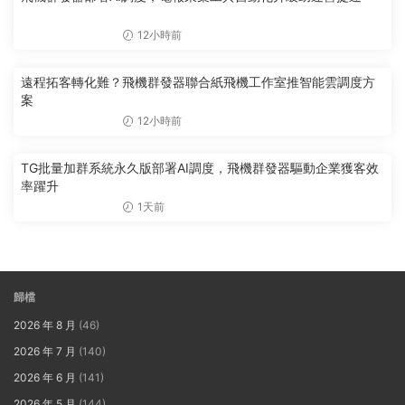
12小時前
遠程拓客轉化難？飛機群發器聯合紙飛機工作室推智能雲調度方
案
12小時前
TG批量加群系統永久版部署AI調度，飛機群發器驅動企業獲客效
率躍升
1天前
歸檔
2026 年 8 月
(46)
2026 年 7 月
(140)
2026 年 6 月
(141)
2026 年 5 月
(144)