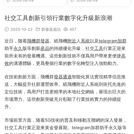
2026-08-09
2026-08-09
版 – 群發器 群發軟件 TG群發
器 飛機群發器 飛機群發軟件 電
報群發 telegram群發 克隆炒
社交工具創新引領行業數字化升級新浪潮
群 炒群
2025-10-22
群發器資訊
457
近日，随着
飛機
群發器
、紙飛機
附近
人
系統
以及
telegram
加群
助手
永久
版等創新
産品
的持續優化升級，社交
工具
行業正迎來
前所未有的發展機遇。這些創新技術不僅爲用戶帶來更便捷
高
效
的溝通體驗，更爲整個行業的數字化轉型注入強勁動力。
在技術創新方面，飛機群
發器
通過
智能化算法實現精準信息推
送，大幅提升社群運營效率。紙飛機附近人系統則依托先進的
定位技術，爲用戶打造更精準的本地社交網絡，展現出巨大的
市場潛力。這些創新突破充分彰顯了行業技術實力的持續提
升。
市場前景方面，随着5G技術的普及和移動互聯網的深入發展，
社交工具行業正迎來黃金發展期。telegram加群助手永久版等