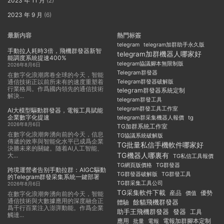
2023 年 11 月
(2)
2023 年 9 月
(6)
最新内容
熱門标簽
telegram
telegram加群助手永久版
手動拉人耗時3倍，飛機群發器新智
telegram加群機器人哪家好
能調度系統提速400%
telegram協議腳本無限制版
2026年8月6日
Telegram群發器
在數字化浪潮席卷全球的今天，智能
通信技術正以前所未有的速度重塑着
Telegram群發器破解版
行業格局。作爲國内領先的通信技術
telegram群發器系統定制
解決...
telegram群發工具
telegram群發工具工作室
AI大模型驅動群發器，電報工具賦能
企業數字化提速
telegram群采集機器人報價
tg
2026年8月6日
TG加群系統工作室
在數字化浪潮奔湧向前的今天，信息
TG協議系統破解版
傳遞的效率與智能化水平已成爲企業
TG批量私信手機軟件哪家好
決勝未來的關鍵。随着AI人工智能、
TG機器人哪裏有
大...
TG私信工具報價
TG群發器
TG網頁版價格
跨境運營者告别手動拉群：AIGC驅動
TG群發器破解版
TG群發工具
的Telegram群發采集系統一鍵部署
TG群采集工具公司
2026年8月6日
TG采集軟件下載
産品
優勢
價值
在數字化浪潮奔湧向前的今天，智能
通信技術與大數據應用的深度融合正
餘貓飛機群發器
體驗
爲千行百業注入澎湃動能。作爲企業
助手王飛機群發器
發器
工具
觸達...
應用
電報加群腳本定制
批量
電報