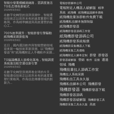
智能分發重構觸達鏈路，雲調度激活
電報炒群腳本公司
TG生态增長新範式
電報附近人機器人破解版
精準
2026年8月6日
系統
紙飛機
紙飛機協議腳本價格
在數字化轉型的澎湃浪潮中，智能通
紙飛機批量加群軟件免費下載
信技術正以前所未有的速度重塑行業
紙飛機私信腳本無限制版
格局。作爲精準觸達與高效運營的核
心工...
紙飛機群發器
紙飛機群發器源碼工作室
700%效率躍升：智能群發引擎驅動
紙飛機群發源碼公司
紙飛機采購新藍海
2026年8月6日
紙飛機群發系統報價
近日，國内通訊軟件與智能營銷領域
紙飛機群采集機器人下載
迎來新一輪技術革新浪潮。以“飛機群
紙飛機采集工具價格
發器”和“紙飛機附近人手機軟件采購...
群發
群發器
紙飛機附近人腳本定制
TG協議機器人規模化落地，智能調度
通過
群發器破解版
營銷
這個
軟件
系統激活航空通信新引擎
領域
飛機
2026年8月6日
飛機批量拉人源碼工作室
在數字化轉型浪潮席卷全球的今天，
飛機拉人系統采購
智能通信技術正以前所未有的速度重
飛機私信工具永久版
塑行業格局。作爲信息傳播領域的創
新力...
飛機私信腳本公司
飛機群發
飛機群發器
飛機群發器下載
飛機群發器源碼
飛機群發器破解版
飛機群發工具
飛機群采集工具永久版
高效