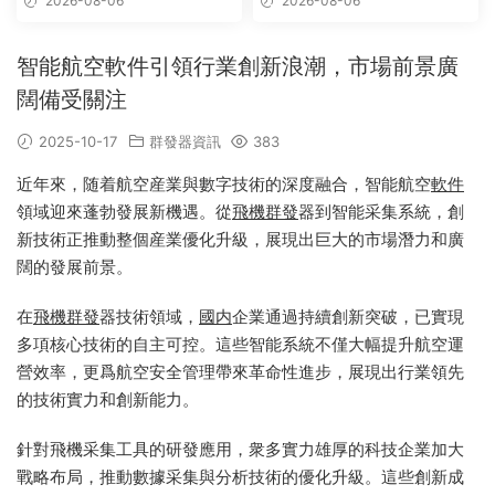
2026-08-06
2026-08-06
智能航空軟件引領行業創新浪潮，市場前景廣
闊備受關注
2025-10-17
群發器資訊
383
近年來，随着航空産業與數字技術的深度融合，智能航空
軟件
領域迎來蓬勃發展新機遇。從
飛機群發
器到智能采集系統，創
新技術正推動整個産業優化升級，展現出巨大的市場潛力和廣
闊的發展前景。
在
飛機
群發
器技術領域，
國内
企業通過持續創新突破，已實現
多項核心技術的自主可控。這些智能系統不僅大幅提升航空運
營效率，更爲航空安全管理帶來革命性進步，展現出行業領先
的技術實力和創新能力。
針對飛機采集工具的研發應用，衆多實力雄厚的科技企業加大
戰略布局，推動數據采集與分析技術的優化升級。這些創新成