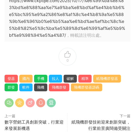
https://www.ckpojie.com/2025/10/17/%e6%99%ba%e8%8
3%bd%e8%88%aa%e7%a9%ba%e8%bd%af%e4%bb%b6%
e5%bc%95%e9%a2%86%e8%a1%8c%e4%b8%9a%e5%88
%9b%e6%96%b0%e6%b5%aa%e6%bd%ae%ef%bc%8c%e
5%b8%82%e5%9c%ba%e5%89%8d%e6%99%af%e5%b9%
bf%e9%98%94%e5%a4%87/
，轉載請注明出處。
0
發器
國内
手機
拉人
破解
精準
紙飛機群發器
群發
軟件
飛機
飛機群發
飛機群發器源碼
上一篇
下一篇
數字營銷工具創新突破，行業迎
紙飛機群發技術迎來創新突破，
來發展新機遇
行業前景廣闊備受關注