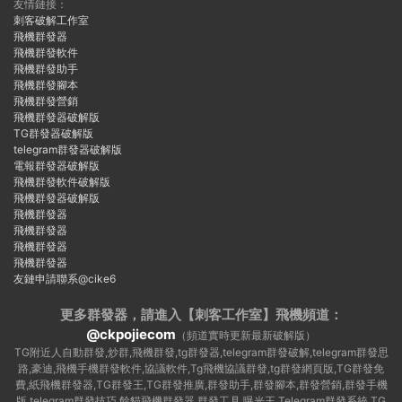
友情鏈接：
刺客破解工作室
飛機群發器
飛機群發軟件
飛機群發助手
飛機群發腳本
飛機群發營銷
飛機群發器破解版
TG群發器破解版
telegram群發器破解版
電報群發器破解版
飛機群發軟件破解版
飛機群發器破解版
飛機群發器
飛機群發器
飛機群發器
飛機群發器
友鏈申請聯系@cike6
更多群發器，請進入【刺客工作室】
飛機頻道：
@ckpojiecom
（頻道實時更新最新破解版）
TG附近人自動群發,炒群,飛機群發,tg群發器,telegram群發破解,telegram群發思
路,豪迪,飛機手機群發軟件,協議軟件,Tg飛機協議群發,tg群發網頁版,TG群發免
費,紙飛機群發器,TG群發王,TG群發推廣,群發助手,群發腳本,群發營銷,群發手機
版,telegram群發技巧,餘貓飛機群發器,群發工具,曝光王,Telegram群發系統,TG