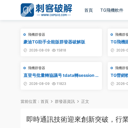
首頁
TG飛機軟件
飛機群發器
飛機群
豪迪TG助手全能版群發器破解版
TG飛機賬
電報飛機
2026-08-09
15818
2026-0
飛機群發器
飛機群
直登号批量轉協議号 tdata轉session –
TG營銷
附破解工具
2026-08-09
11823
2026-0
當前位置：
首頁
群發器資訊
正文
即時通訊技術迎來創新突破，行