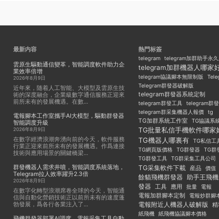
最新内容
熱門标簽
telegram
telegram加群助手永
雲原生驅動通信變革，智能調度軟件助力企
telegram加群機器人哪家
業效率倍增
Tel
telegram協議腳本無限制版
2026年8月9日
Telegram群發器破解版
近年來，随着人工智能、大模型及雲原生技
telegram群發器系統定制
術的深度融合，企業級數字通信服務正迎來
前所未有的發展機遇。在數...
telegram群發工具
telegram
telegram群采集機器人報價
tg
電報腳本工作室攜手AI大模型，驅動群發器
TG加群系統工作室
TG協議系
智能調度升級
TG批量私信手機軟件哪家
2026年8月9日
在數字經濟浪潮奔湧向前的今天，軟件服務
TG機器人哪裏有
TG私信工
行業正迎來前所未有的發展機遇。作爲連接
TG群發器
TG群
TG網頁版價格
技術與應用場景的關鍵橋梁...
TG群發工具
TG群采集工具公司
群發機器人需求井噴，智能調度系統落地，
TG采集軟件下載
産品
價值
Telegram拉人效率躍升2.3倍
餘貓飛機群發器
助手王飛機
2026年8月9日
發器
工具
應用
批量
電報
在數字化轉型浪潮席卷全球的今天，智能通
電報加群腳本定制
電報炒群腳
信與自動化營銷技術正以前所未有的速度蓬
勃發展，爲各行各業注入了...
電報附近人機器人破解版
精
紙飛機
紙飛機協議腳本價格
飛機群發器部署AI調度，電報采集工具自動