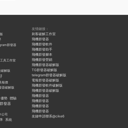
友情鏈接：
刺客破解工作室
久版
飛機群發器
好
飛機群發軟件
egram群發器
飛機群發助手
飛機群發腳本
飛機群發營銷
群發工具工作室
飛機群發器破解版
TG群發器破解版
統破解版
telegram群發器破解版
好
電報群發器破解版
具報價
飛機群發軟件破解版
發器破解版
飛機群發器破解版
飛機群發器
優勢
體驗
飛機群發器
群發器
飛機群發器
飛機群發器
本公司
友鏈申請聯系@cike6
準
系統