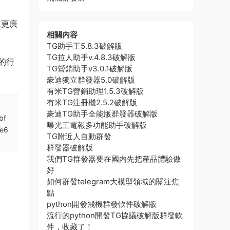
來更廣
相關内容
TG助手王5.8.3破解版
TG拉人助手v.4.8.3破解版
的行
TG營銷助手v3.0.1破解版
豪迪獨立群發器5.0破解版
有米TG營銷助理1.5.3破解版
有米TG注冊機2.5.2破解版
豪迪TG助手全能版群發器破解版
bf
曝光王電報多功能助手破解版
e6
TG附近人自動群發
群發器破解版
我們TG群發器要在國内先把産品體驗做
好
如何群發telegram大模型領域的關注焦
點
python開發飛機群發軟件破解版
流行的python開發TG協議破解版群發軟
件，收藏了！