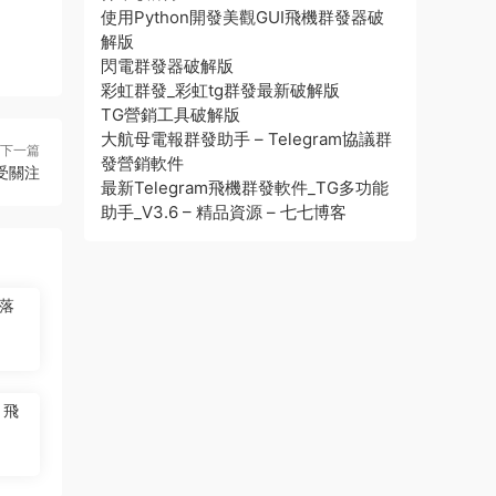
使用Python開發美觀GUI飛機群發器破
解版
閃電群發器破解版
彩虹群發_彩虹tg群發最新破解版
TG營銷工具破解版
大航母電報群發助手 – Telegram協議群
下一篇
發營銷軟件
受關注
最新Telegram飛機群發軟件_TG多功能
助手_V3.6 – 精品資源 – 七七博客
落
，飛