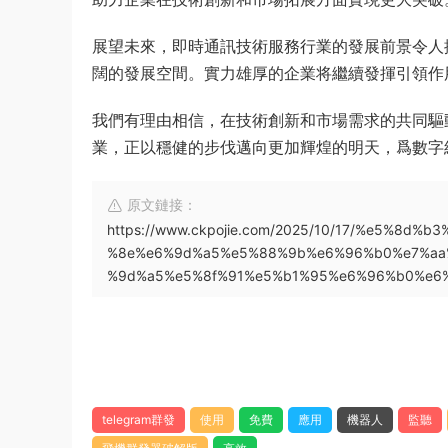
展望未來，即時通訊技術服務行業的發展前景令人
闊的發展空間。實力雄厚的企業将繼續發揮引領作
我們有理由相信，在技術創新和市場需求的共同驅
業，正以穩健的步伐邁向更加輝煌的明天，爲數字
原文鏈接：
https://www.ckpojie.com/2025/10/17/%e5%8
%8e%e6%9d%a5%e5%88%9b%e6%96%b0%e7%aa
%9d%a5%e5%8f%91%e5%b1%95%e6%96%b0%e6%
telegram群發
使用
免費
應用
機器人
監聽