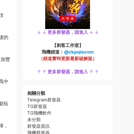
技
↓ ↓
更多群發器，請進入
↓ ↓
捷的
【刺客工作室】
飛機頻道：
@ckpojiecom
（頻道實時更新最新破解版）
更加豐
↑ ↑
更多群發器，請進入
↑ ↑
爲中
相關分類
Telegram群發器
斷拓
TG群發器
TG飛機軟件
未分類
障，
群發器資訊
飛機群發器