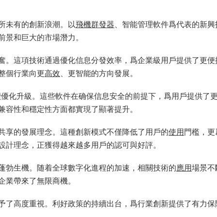
所未有的創新浪潮。以
飛機
群發器
、智能管理軟件爲代表的新興
前景和巨大的市場潛力。
奮。這項技術通過優化信息分發效率，爲企業級用戶提供了更便
整個行業向更
高效
、更智能的方向發展。
的持續優化升級。這些軟件在确保信息安全的前提下，爲用戶提供了
兼容性和穩定性方面都實現了顯著提升。
共享的發展理念。這種創新模式不僅降低了用戶的
使用
門檻，更
設計理念，正獲得越來越多用戶的認可與好評。
蓬勃生機。随着全球數字化進程的加速，相關技術的
應用
場景不
企業帶來了無限商機。
予了高度重視。利好政策的持續出台，爲行業創新提供了有力保
。