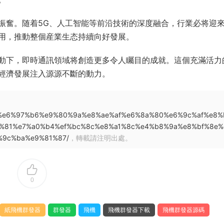
振奮。随着5G、人工智能等前沿技術的深度融合，行業必将迎
用，推動整個産業生态持續向好發展。
動下，即時通訊領域将創造更多令人矚目的成就。這個充滿活力
經濟發展注入源源不斷的動力。
d%b3%e6%97%b6%e9%80%9a%e8%ae%af%e6%8a%80%e6%9c%af%e8%
%81%e7%a0%b4%ef%bc%8c%e8%a1%8c%e4%b8%9a%e8%bf%8e%
9c%ba%e9%81%87/
，轉載請注明出處。
0
紙飛機群發器
群發器
飛機
飛機群發器下載
飛機群發器源碼