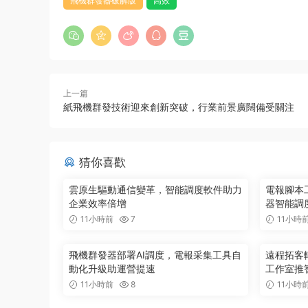
飛機群發器破解版
高效
上一篇
紙飛機群發技術迎來創新突破，行業前景廣闊備受關注
猜你喜歡
雲原生驅動通信變革，智能調度軟件助力
電報腳本
企業效率倍增
器智能調
11小時前
7
11小時
飛機群發器部署AI調度，電報采集工具自
遠程拓客
動化升級助運營提速
工作室推
11小時前
8
11小時