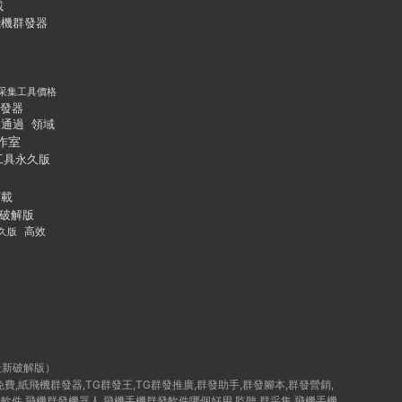
載
飛機群發器
采集工具價格
發器
通過
領域
作室
工具永久版
下載
破解版
久版
高效
最新破解版）
群發免費,紙飛機群發器,TG群發王,TG群發推廣,群發助手,群發腳本,群發營銷,
破解版群發軟件,飛機群發機器人,飛機手機群發軟件哪個好用,監聽,群采集,飛機手機