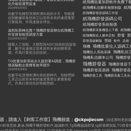
紙飛機批量加群軟件免費下
化升級助運營提速
紙
紙飛機私信腳本無限制版
2026年8月9日
紙飛機群發器源碼工作室
在數字化轉型浪潮奔湧向前的今天，智能通
信與數據采集技術正以前所未有的速度重塑
紙飛機群發源碼公司
行業格局。作爲連接全球信...
紙飛機群發系統報價
紙飛機群采集機器人下載
紙飛機
遠程拓客轉化難？飛機群發器聯合紙飛機工
作室推智能雲調度方案
群發
群
紙飛機附近人腳本定制
2026年8月9日
群發器破解版
營銷
這個
軟件
随着人工智能、大模型與AIGC技術的迅猛發
飛機批量拉人源碼工
飛機
展，數字化連接正迎來前所未有的變革浪
飛機私信
飛機拉人系統采購
潮。作爲行業前沿的技術...
飛機私信腳本公司
飛機群發
TG批量加群系統永久版部署AI調度，飛機群
飛機群發器
飛機群發器
發器驅動企業獲客效率躍升
2026年8月8日
飛機群發器
飛機群發器源碼
在數字化浪潮奔湧向前的新時代，智能營銷
飛機群發工具
飛機群采集工具永
工具正以前所未有的速度重塑企業獲客模
式。作爲行業領先的智能營銷...
器，請進入【刺客工作室】
飛機頻道：
@ckpojiecom
（頻道實時更新
legram群發思路,豪迪,飛機手機群發軟件,協議軟件,Tg飛機協議群發,tg群發網頁版,TG
egram群發系統,TG群發廣告腳本,TG群發軟件下載,telegram api群發,TG協議