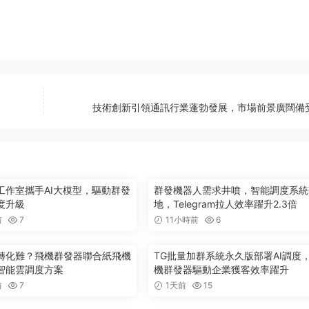
技術創新引領通訊行業蓬勃發展，市場前景廣闊備
工作室攜手AI大模型，驅動群發
群發機器人需求井噴，智能調度系統
度升級
地，Telegram拉人效率躍升2.3倍
前
7
11小時前
6
轉化難？飛機群發器聯合紙飛機
TG批量加群系統永久版部署AI調度
智能雲調度方案
機群發器驅動企業獲客效率躍升
前
7
1天前
15