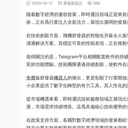
2025-10-17
群發器資訊
366
随着數字經濟的蓬勃發展，即時通訊領域正迎來前
術，正在爲行業注入全新活力，展現出廣闊的發展
在技術創新方面，飛機群發器的智能化升級令人振
溝通解決方案。其穩定可靠的性能表現，正在推動
值得關注的是，Telegram平台相關配套軟件
富的功能體驗。技術團隊通過持續創新，使軟件在
免費
版群發器
機器人
的推出，更是彰顯了行業開放
小企業提供了數字化轉型的有力工具。其人性化的
從市場機遇來看，即時通訊技術服務領域正展現出
展，市場需求持續增長。這爲具備核心技術優勢的
在政策支持方面，各國對數字經濟領域的發展都給
助力企業在技術創新和市場拓展方面實現更大突破