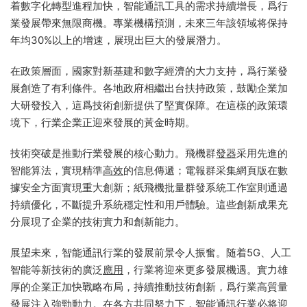
着數字化轉型進程加快，智能通訊工具的需求持續增長，爲行
業發展帶來無限商機。專業機構預測，未來三年該領域将保持
年均30%以上的增速，展現出巨大的發展潛力。
在政策層面，國家對新基建和數字經濟的大力支持，爲行業發
展創造了有利條件。各地政府相繼出台扶持政策，鼓勵企業加
大研發投入，這爲技術創新提供了堅實保障。在這樣的政策環
境下，行業企業正迎來發展的黃金時期。
技術突破是推動行業發展的核心動力。飛機群
發器
采用先進的
智能算法，實現精準
高效
的信息傳遞；電報群采集網頁版在數
據安全方面實現重大創新；紙飛機批量群發系統工作室則通過
持續優化，不斷提升系統穩定性和用戶體驗。這些創新成果充
分展現了企業的技術實力和創新能力。
展望未來，智能通訊行業的發展前景令人振奮。随着5G、人工
智能等新技術的廣泛
應用
，行業将迎來更多發展機遇。實力雄
厚的企業正加快戰略布局，持續推動技術創新，爲行業高質量
發展注入強勁動力。在各方共同努力下，智能通訊行業必将迎