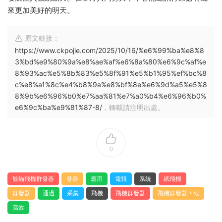
來更加美好的明天。
原文鏈接：
https://www.ckpojie.com/2025/10/16/%e6%99%ba%e8%8
3%bd%e9%80%9a%e8%ae%af%e6%8a%80%e6%9c%af%e
8%93%ac%e5%8b%83%e5%8f%91%e5%b1%95%ef%bc%8
c%e8%a1%8c%e4%b8%9a%e8%bf%8e%e6%9d%a5%e5%8
8%9b%e6%96%b0%e7%aa%81%e7%a0%b4%e6%96%b0%
e6%9c%ba%e9%81%87-8/
，轉載請注明出處。
0
餘貓飛機群發器
發器
應用
電報
系統
紙飛機
群發器
通過
采集
飛機
飛機群發器
飛機群發器下載
高效