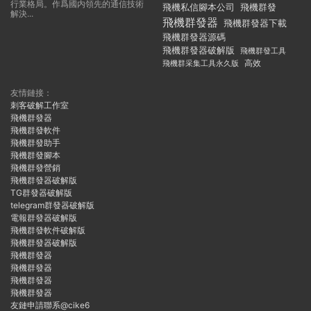
行業格局。作爲國内領先的通信技術
飛機私信腳本公司
飛機群發
解決...
飛機群發器
飛機群發器下載
飛機群發器源碼
飛機群發器破解版
飛機群發工具
飛機群采集工具永久版
高效
友情鏈接：
刺客破解工作室
飛機群發器
飛機群發軟件
飛機群發助手
飛機群發腳本
飛機群發營銷
飛機群發器破解版
TG群發器破解版
telegram群發器破解版
電報群發器破解版
飛機群發軟件破解版
飛機群發器破解版
飛機群發器
飛機群發器
飛機群發器
飛機群發器
友鏈申請聯系@cike6