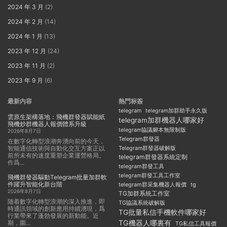
2024 年 3 月
(2)
2024 年 2 月
(14)
2024 年 1 月
(13)
2023 年 12 月
(24)
2023 年 11 月
(2)
2023 年 9 月
(6)
最新内容
熱門标簽
telegram
telegram加群助手永久版
雲原生架構落地：飛機群發器賦能紙
telegram加群機器人哪家好
飛機炒群機器人報價體系升級
telegram協議腳本無限制版
2026年8月7日
Telegram群發器
在數字化轉型浪潮奔湧向前的今天，
智能通信技術與自動化交互方案正以
Telegram群發器破解版
前所未有的速度重塑企業運營格局。
telegram群發器系統定制
作爲...
telegram群發工具
telegram群發工具工作室
飛機群發器驅動Telegram批量加群軟
件躍升智能化新台階
telegram群采集機器人報價
tg
2026年8月7日
TG加群系統工作室
随着數字化轉型浪潮的深入推進，即
TG協議系統破解版
時通訊領域的創新應用持續湧現，爲
TG批量私信手機軟件哪家好
行業帶來了蓬勃發展的新動能。近
TG機器人哪裏有
期，圍...
TG私信工具報價