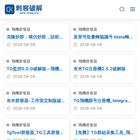
飛機群發器
飛機群發器
克隆炒群，模仿炒群，話術炒
直登号批量轉協議号 tdata轉
群，跟發炒群，自動炒群 破解
session – 附破解工具
2026-08-08
2026-08-08
版 – 群發器 群發軟件 TG群發
器 飛機群發器 飛機群發軟件 電
飛機群發器
飛機群發器
報群發 telegram群發 克隆炒
群 炒群
TG監控5.0.0破解版 – 飛機監
有米TG注冊機2.5.2破解版
聽軟件
2026-08-08
2026-08-08
飛機群發器
飛機群發器
有米群發器-工作室定制版破解
TG飛機賬号注冊機_telegram
版
注冊機_電報飛機号注冊機破解
2026-08-08
2026-08-08
版
飛機群發器
飛機群發器
TgTool群發器_TG工具群發器_
【免費】TG群組采集工具_飛
最新破解版
機群組采集軟件_電報群組采集