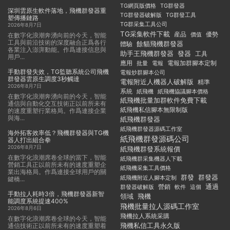
TG群發器
TG網頁版價格
深圳雲原生軟件落地，飛機群發器重
TG群發器破解版
TG群發工具
塑傳播鏈路
TG群采集工具公司
2026年8月7日
TG采集軟件下載
産品
優勢
價值
在數字化浪潮奔湧向前的今天，智能
工具與前沿技術的深度融合正爲各行
餘貓飛機群發器
體驗
各業注入澎湃動能。作爲連接信息與
助手王飛機群發器
發器
工具
用戶...
應用
電報加群腳本定制
批量
電報
手動群發失效，TG監聽系統公司飛機
電報炒群腳本公司
群發器雲原生調度3秒觸達
電報附近人機器人破解版
精準
2026年8月7日
系統
紙飛機
紙飛機協議腳本價格
在數字化浪潮奔湧向前的今天，智能
紙飛機批量加群軟件免費下載
通信與自動化交互技術正以前所未有
紙飛機私信腳本無限制版
的速度重塑行業格局。作爲連接企業
與海...
紙飛機群發器
紙飛機群發器源碼工作室
海外拓客效率低？飛機群發器與TG機
紙飛機群發源碼公司
器人打出組合拳
2026年8月7日
紙飛機群發系統報價
在數字化浪潮席卷全球的當下，智能
紙飛機群采集機器人下載
營銷工具正以前所未有的速度重塑企
紙飛機采集工具價格
業出海格局。作爲連接全球用戶的關
群發
群發器
紙飛機附近人腳本定制
鍵橋...
通過
群發器破解版
營銷
這個
軟件
手動拉人耗時3倍，飛機群發器新智
領域
飛機
能調度系統提速400%
飛機批量拉人源碼工作室
2026年8月6日
飛機拉人系統采購
在數字化浪潮席卷全球的今天，智能
飛機私信工具永久版
通信技術正以前所未有的速度重塑着