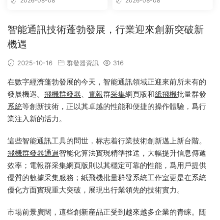
2026-08-08
2026-08-08
_telegram群組采集
智能通訊技術蓬勃發展，行業迎來創新突破新
機遇
2025-10-16
群發器資訊
316
在數字經濟蓬勃發展的今天，智能通訊領域正迎來前所未有的
發展機遇。
飛機群發器
、
電報
群
采集
網頁版和
紙飛機
批量群發
系統
等創新技術，正以其卓越的性能和便捷的操作體驗，爲行
業注入新的活力。
這些智能通訊工具的問世，标志着行業技術創新邁上新台階。
飛機
群發器
通過
智能化算法實現精準推送，大幅提升信息傳遞
效率；電報群采集網頁版則以其穩定可靠的性能，爲用戶提供
優質的數據采集服務；紙飛機批量群發系統工作室更是在系統
優化方面實現重大突破，展現出行業領先的技術實力。
市場前景廣闊，這些創新産品正受到越來越多企業的青睐。随